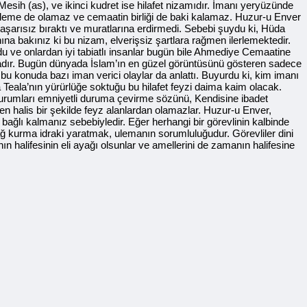
Mesih (as), ve ikinci kudret ise hilafet nizamıdır. İmanı yeryüzünde
ilerleme de olamaz ve cemaatin birliği de baki kalamaz. Huzur-u Enver
a başarısız bıraktı ve muratlarına erdirmedi. Sebebi şuydu ki, Hüda
ına bakınız ki bu nizam, elverişsiz şartlara rağmen ilerlemektedir.
oldu ve onlardan iyi tabiatlı insanlar bugün bile Ahmediye Cemaatine
aktadır. Bugün dünyada İslam’ın en güzel görüntüsünü gösteren sadece
u konuda bazı iman verici olaylar da anlattı. Buyurdu ki, kim imanı
Teala’nın yürürlüğe soktuğu bu hilafet feyzi daima kaim olacak.
 durumları emniyetli duruma çevirme sözünü, Kendisine ibadet
ten halis bir şekilde feyz alanlardan olamazlar. Huzur-u Enver,
 bağlı kalmanız sebebiyledir. Eğer herhangi bir görevlinin kalbinde
bağ kurma idraki yaratmak, ulemanın sorumluluğudur. Görevliler dini
manın halifesinin eli ayağı olsunlar ve amellerini de zamanın halifesine