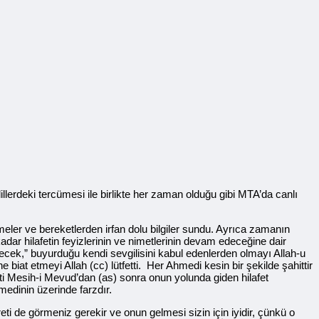
llerdeki tercümesi ile birlikte her zaman olduğu gibi MTA’da canlı
emeler ve bereketlerden irfan dolu bilgiler sundu. Ayrıca zamanın
adar hilafetin feyizlerinin ve nimetlerinin devam edeceğine dair
ecek,” buyurduğu kendi sevgilisini kabul edenlerden olmayı Allah-u
biat etmeyi Allah (cc) lütfetti. Her Ahmedi kesin bir şekilde şahittir
ti Mesih-i Mevud’dan (as) sonra onun yolunda giden hilafet
edinin üzerinde farzdır.
eti de görmeniz gerekir ve onun gelmesi sizin için iyidir, çünkü o