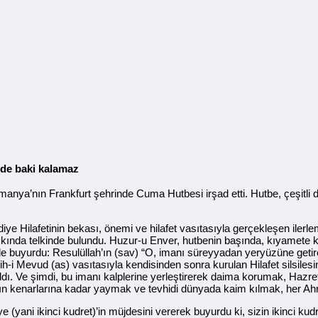
i de baki kalamaz
anya’nın Frankfurt şehrinde Cuma Hutbesi irşad etti. Hutbe, çeşitli di
diye Hilafetinin bekası, önemi ve hilafet vasıtasıyla gerçekleşen ilerl
 hakkında telkinde bulundu. Huzur-u Enver, hutbenin başında, kıyamete k
le buyurdu: Resulüllah’ın (sav) “O, imanı süreyyadan yeryüzüne getir
i Mevud (as) vasıtasıyla kendisinden sonra kurulan Hilafet silsilesine 
dı. Ve şimdi, bu imanı kalplerine yerleştirerek daima korumak, Hazre
ın kenarlarına kadar yaymak ve tevhidi dünyada kaim kılmak, her Ahm
(yani ikinci kudret)’in müjdesini vererek buyurdu ki, sizin ikinci kudr