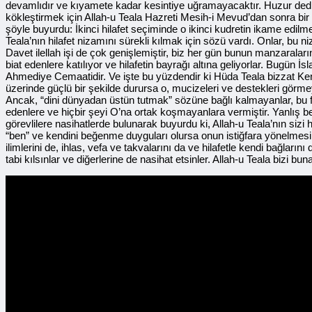
devamlıdır ve kıyamete kadar kesintiye uğramayacaktır. Huzur dedi ki,
kökleştirmek için Allah-u Teala Hazreti Mesih-i Mevud’dan sonra bir 
şöyle buyurdu: İkinci hilafet seçiminde o ikinci kudretin ikame edilme
Teala’nın hilafet nizamını sürekli kılmak için sözü vardı. Onlar, bu
Davet ilellah işi de çok genişlemiştir, biz her gün bunun manzaraları
biat edenlere katılıyor ve hilafetin bayrağı altına geliyorlar. Bug
Ahmediye Cemaatidir. Ve işte bu yüzdendir ki Hüda Teala bizzat Kend
üzerinde güçlü bir şekilde durursa o, mucizeleri ve destekleri gör
Ancak, “dini dünyadan üstün tutmak” sözüne bağlı kalmayanlar, bu f
edenlere ve hiçbir şeyi O’na ortak koşmayanlara vermiştir. Yanlış bey
görevlilere nasihatlerde bulunarak buyurdu ki, Allah-u Teala’nın siz
“ben” ve kendini beğenme duyguları olursa onun istiğfara yönelmesi l
ilimlerini de, ihlas, vefa ve takvalarını da ve hilafetle kendi bağların
tabi kılsınlar ve diğerlerine de nasihat etsinler. Allah-u Teala bizi b