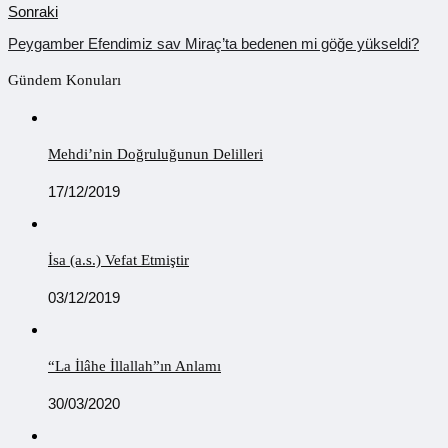
Sonraki
Peygamber Efendimiz sav Miraç’ta bedenen mi göğe yükseldi?
Gündem Konuları
Mehdi’nin Doğruluğunun Delilleri
17/12/2019
İsa (a.s.) Vefat Etmiştir
03/12/2019
“La İlâhe İllallah”ın Anlamı
30/03/2020