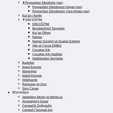
Peygamber Efendimiz (sav)
Peygamber Efendimizin Hayatı (sav)​
Peygamber Efendimizin Yüce Ahlakı (sav)​
Kur’an-ı Kerİm
DİNİ EĞİTİM
DİNİ EĞİTİM
Büyüklerİmİzİ Tanıyalım
Kur’an Öğren
Namaz
Namaz Surelerİ ve Duaları Ezberle
Aİle ve Çocuk Eğİtİmİ
Çocuklar İçİn
Çocuklar İçİn Hadİsler
Hadİslerden Seçmeler
İbadetler
İmanİ Konular
Manevİyat
İslamİ Konular
Hrİstİyanlık
Ramazan ve Oruç
Soru Cevap
Ahmediye
Vadedilen Mesih ve Mehdi as
Ahmediyet’e Davet
Cemaat’İn Doğruluğu
Cemaat’İ Tanımak İçin