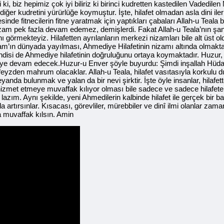
 biz hepimiz çok iyi biliriz ki birinci kudretten kastedilen Vadedilen 
diğer kudretini yürürlüğe koymuştur. İşte, hilafet olmadan asla dini 
sinde fitnecilerin fitne yaratmak için yaptıkları çabaları Allah-u Teal
 nizam pek fazla devam edemez, demişlerdi. Fakat Allah-u Teala’nın şan
nı görmekteyiz. Hilafetten ayrılanların merkezi nizamları bile alt üst 
ün İslam’ın dünyada yayılması, Ahmediye Hilafetinin nizamı altında olm
isi de Ahmediye hilafetinin doğruluğunu ortaya koymaktadır. Huzur, b
meye devam edecek.Huzur-u Enver şöyle buyurdu: Şimdi inşallah Hüda 
eyzden mahrum olacaklar. Allah-u Teala, hilafet vasıtasıyla korkulu
anda bulunmak ve yalan da bir nevi şirktir. İşte öyle insanlar, hilafet
i hizmet etmeye muvaffak kılıyor olması bile sadece ve sadece hilafete
azım. Aynı şekilde, yeni Ahmedilerin kalbinde hilafet ile gerçek bir 
ı da artırsınlar. Kısacası, görevliler, mürebbiler ve dinî ilmi olanlar za
una muvaffak kılsın. Amin