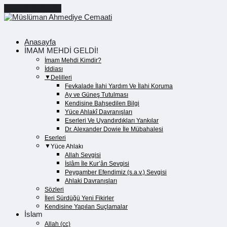
Cancel Preloader
Anasayfa
İMAM MEHDİ GELDİ!
İmam Mehdi Kimdir?
İddiası
Delilleri
Fevkalade İlahi Yardım Ve İlahi Koruma
Ay ve Güneş Tutulması
Kendisine Bahşedilen Bilgi
Yüce Ahlakî Davranışları
Eserleri Ve Uyandırdıkları Yankılar
Dr. Alexander Dowie İle Mübahalesi
Eserleri
Yüce Ahlakı
Allah Sevgisi
İslâm İle Kur’ân Sevgisi
Peygamber Efendimiz (s.a.v.) Sevgisi
Ahlaki Davranışları
Sözleri
İleri Sürdüğü Yeni Fikirler
Kendisine Yapılan Suçlamalar
İslam
Allah (cc)