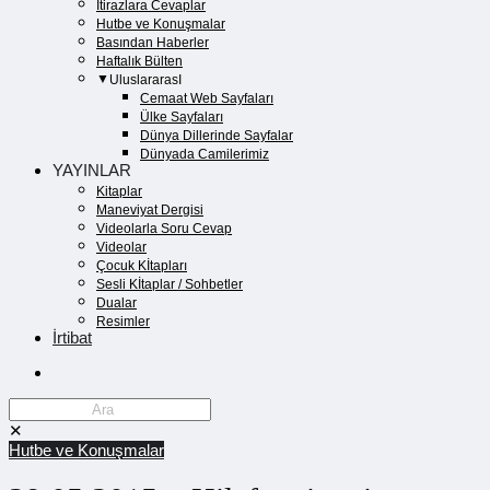
İtirazlara Cevaplar
Hutbe ve Konuşmalar
Basından Haberler
Haftalık Bülten
UluslararasI
Cemaat Web Sayfaları
Ülke Sayfaları
Dünya Dillerinde Sayfalar
Dünyada Camilerimiz
YAYINLAR
Kitaplar
Maneviyat Dergisi
Videolarla Soru Cevap
Videolar
Çocuk Kİtapları
Sesli Kİtaplar / Sohbetler
Dualar
Resimler
İrtibat
✕
Hutbe ve Konuşmalar