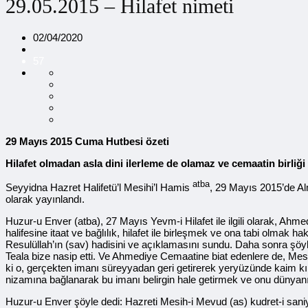
29.05.2015 – Hilafet nimeti
02/04/2020
57
29 Mayıs 2015 Cuma Hutbesi özeti
Hilafet olmadan asla dini ilerleme de olamaz ve cemaatin birliğ
atba
Seyyidna Hazret Halifetü’l Mesihi’l Hamis
, 29 Mayıs 2015’de Alm
olarak yayınlandı.
Huzur-u Enver (atba), 27 Mayıs Yevm-i Hilafet ile ilgili olarak, Ahme
halifesine itaat ve bağlılık, hilafet ile birleşmek ve ona tabi olmak
Resulüllah’ın (sav) hadisini ve açıklamasını sundu. Daha sonra şöy
Teala bize nasip etti. Ve Ahmediye Cemaatine biat edenlere de, Mesih-
ki o, gerçekten imanı süreyyadan geri getirerek yeryüzünde kaim kıl
nizamına bağlanarak bu imanı belirgin hale getirmek ve onu dünyan
Huzur-u Enver şöyle dedi: Hazreti Mesih-i Mevud (as) kudret-i saniye 