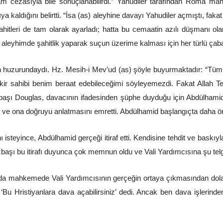
dam cezasıyla bile sonuçlanabilirdi.” Yahudiler tarafından Roma m
a kaldığını belirtti. “İsa (as) aleyhine davayı Yahudiler açmıştı, fak
ahitleri de tam olarak ayarladı; hatta bu cemaatin azılı düşmanı 
aleyhimde şahitlik yaparak suçun üzerime kalması için her türlü çaba
huzurundaydı. Hz. Mesih-i Mev’ud (as) şöyle buyurmaktadır: “Tüm şahi
kir sahibi benim beraat edebileceğimi söyleyemezdi. Fakat Allah Tea
zbaşı Douglas, davacının ifadesinden şüphe duyduğu için Abdülhami
ı ve ona doğruyu anlatmasını emretti. Abdülhamid başlangıçta daha ön
isteyince, Abdülhamid gerçeği itiraf etti. Kendisine tehdit ve baskıyla
başı bu itirafı duyunca çok memnun oldu ve Vali Yardımcısına şu telg
da mahkemede Vali Yardımcısının gerçeğin ortaya çıkmasından dola
 ‘Bu Hristiyanlara dava açabilirsiniz’ dedi. Ancak ben dava işlerind