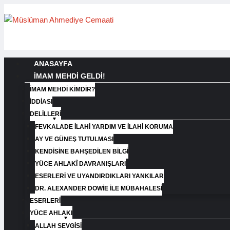
ANASAYFA
İMAM MEHDİ GELDİ!
İMAM MEHDI KIMDIR?
İDDIASI
DELILLERI
FEVKALADE İLAHI YARDIM VE İLAHI KORUMA
AY VE GÜNEŞ TUTULMASI
KENDISINE BAHŞEDILEN BILGI
YÜCE AHLAKÎ DAVRANIŞLARI
ESERLERI VE UYANDIRDIKLARI YANKILAR
DR. ALEXANDER DOWIE İLE MÜBAHALESI
ESERLERI
YÜCE AHLAKI
ALLAH SEVGISI