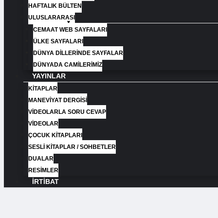
HAFTALIK BÜLTEN
ULUSLARARASI
CEMAAT WEB SAYFALARI
ÜLKE SAYFALARI
DÜNYA DILLERINDE SAYFALAR
DÜNYADA CAMILERIMIZ
YAYINLAR
KITAPLAR
MANEVIYAT DERGISI
VIDEOLARLA SORU CEVAP
VIDEOLAR
ÇOCUK KİTAPLARI
SESLI KİTAPLAR / SOHBETLER
DUALAR
RESIMLER
İRTIBAT