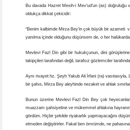
Bu davada Hazret Mesih-i Mev’ud’un (as) doğruluğu v
oldukça dikkat çekicidir:
“Benim kalbimde Mirza Bey’in çok büyük bir azameti v
yanılma içinde olduğunu düşünsem de, o her halükarda s
Mevlevi Fazl Din gibi bir hukukçunun, dini görüşleri
takipçileri tarafından değil, tarafsız gözlemciler tarafın
Aynı rivayet hz. Şeyh Yakub Ali İrfani (ra) vasıtasıyla, 
bir şahıs, Mirza Bey aleyhinde nezaket ve ahlak sınırlar
Bunun üzerine Mevlevi Fazl Din Bey çok heyecanlandı
muazzam şahsiyetine ve mükemmel ahlakına hayranım. Ben
gördüm. Hiçbir şekilde riyakarlık yapmayacağını düşündüğ
etmeden değiştirirler. Fakat ben ömrümde, ne pahasına o