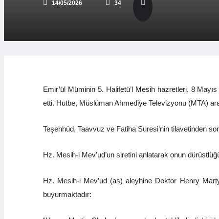
14/05/2026
34
Emir’ül Müminin 5. Halifetü’l Mesih hazretleri, 8 Mayı
etti. Hutbe, Müslüman Ahmediye Televizyonu (MTA) arac
Teşehhüd, Taavvuz ve Fatiha Suresi’nin tilavetinden so
Hz. Mesih-i Mev’ud’un siretini anlatarak onun dürüstlü
Hz. Mesih-i Mev’ud (as) aleyhine Doktor Henry Martyn
buyurmaktadır: