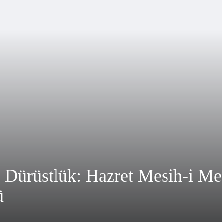
 Dürüstlük: Hazret Mesih-i M
ü