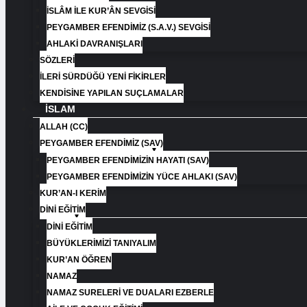
İSLÂM İLE KUR’ÂN SEVGISI
PEYGAMBER EFENDIMIZ (S.A.V.) SEVGISI
AHLAKI DAVRANIŞLARI
SÖZLERI
İLERI SÜRDÜĞÜ YENI FIKIRLER
KENDISINE YAPILAN SUÇLAMALAR
İSLAM
ALLAH (CC)
PEYGAMBER EFENDIMIZ (SAV)
PEYGAMBER EFENDIMIZIN HAYATI (SAV)​
PEYGAMBER EFENDIMIZIN YÜCE AHLAKI (SAV)​
KUR’AN-I KERİM
DİNİ EĞİTİM
DİNİ EĞİTİM
BÜYÜKLERİMİZİ TANIYALIM
KUR’AN ÖĞREN
NAMAZ
NAMAZ SURELERİ VE DUALARI EZBERLE