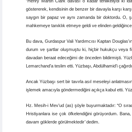
“Henry Martin Clark davası o kadar tehlikeliydi ki i
göstererek, kendisinin de benzer bir davayla karşı karşıy
saygın bir papaz ve aynı zamanda bir doktordu. O, ş
mahkemeye tanıklık etmeye geldi ve elinden geldiğince 
Bu dava, Gurdaspur Vali Yardımcısı Kaptan Douglas’ın 
durum ve şartlar oluşmuştu ki, hiçbir hukukçu veya fi
davadan beraat edeceğimi de önceden bildirmişti. Yü
Lemarchand’a teslim etti. Yüzbaşı, Abdülhamid’i çağırd
Ancak Yüzbaşı sert bir tavırla asıl meseleyi anlatmasını 
işlemek amacıyla göndermediğini açıkça kabul etti. Yüz
Hz. Mesih-i Mev’ud (as) şöyle buyurmaktadır: “O sıra
Hristiyanlara ise çok öfkelendiğini görüyordum. Bana,
davam göklerde görülmektedir’ dedim.