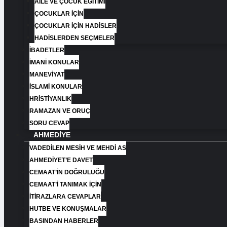
AİLE VE ÇOCUK EĞİTİMİ
ÇOCUKLAR İÇİN
ÇOCUKLAR İÇİN HADİSLER
HADİSLERDEN SEÇMELER
İBADETLER
İMANİ KONULAR
MANEVİYAT
İSLAMİ KONULAR
HRİSTİYANLIK
RAMAZAN VE ORUÇ
SORU CEVAP
AHMEDIYE
VADEDILEN MESIH VE MEHDI AS
AHMEDIYET’E DAVET
CEMAAT’İN DOĞRULUĞU
CEMAAT’İ TANIMAK İÇIN
İTIRAZLARA CEVAPLAR
HUTBE VE KONUŞMALAR
BASINDAN HABERLER