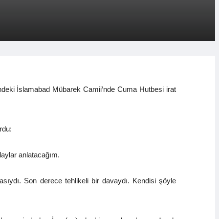
ehrindeki İslamabad Mübarek Camii’nde Cuma Hutbesi irat
rdu:
laylar anlatacağım.
ıydı. Son derece tehlikeli bir davaydı. Kendisi şöyle