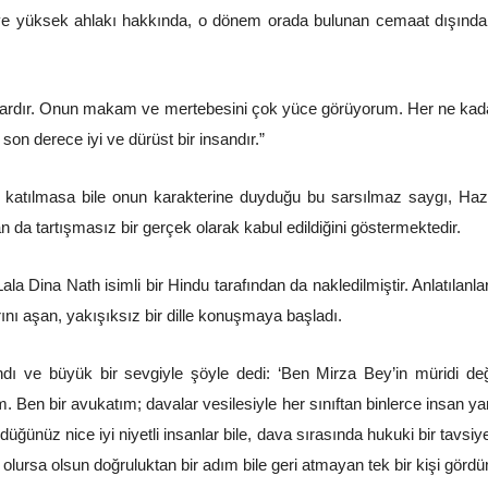
e yüksek ahlakı hakkında, o dönem orada bulunan cemaat dışından 
ardır. Onun makam ve mertebesini çok yüce görüyorum. Her ne kada
on derece iyi ve dürüst bir insandır.”
ne katılmasa bile onun karakterine duyduğu bu sarsılmaz saygı, Haz
dan da tartışmasız bir gerçek olarak kabul edildiğini göstermektedir.
Lala Dina Nath isimli bir Hindu tarafından da nakledilmiştir. Anlatıla
ını aşan, yakışıksız bir dille konuşmaya başladı.
 ve büyük bir sevgiyle şöyle dedi: ‘Ben Mirza Bey’in müridi değ
 bir avukatım; davalar vesilesiyle her sınıftan binlerce insan yanıma
ünüz nice iyi niyetli insanlar bile, dava sırasında hukuki bir tavsiye 
lursa olsun doğruluktan bir adım bile geri atmayan tek bir kişi gördüm