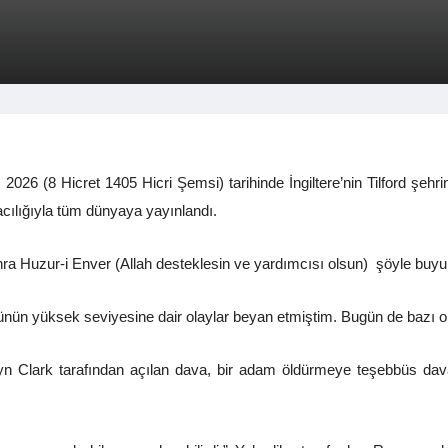
s 2026 (8 Hicret 1405 Hicri Şemsi) tarihinde İngiltere’nin Tilford ş
ılığıyla tüm dünyaya yayınlandı.
nra Huzur-i Enver (Allah desteklesin ve yardımcısı olsun) şöyle buyu
ğünün yüksek seviyesine dair olaylar beyan etmiştim. Bugün de bazı o
 Clark tarafından açılan dava, bir adam öldürmeye teşebbüs davas