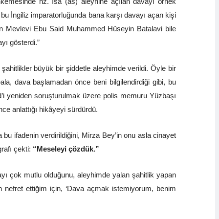
ahkemesinde hz. İsa (as) aleyhine açılan davayı örnek
at bu İngiliz imparatorluğunda bana karşı davayı açan kişi
olan Mevlevi Ebu Said Muhammed Hüseyin Batalavi bile
yı gösterdi.”
tlikler büyük bir şiddetle aleyhimde verildi. Öyle bir
la, dava başlamadan önce beni bilgilendirdiği gibi, bu
d’i yeniden soruşturulmak üzere polis memuru Yüzbaşı
ce anlattığı hikâyeyi sürdürdü.
 bu ifadenin verdirildiğini, Mirza Bey’in onu asla cinayet
rafı çekti:
“Meseleyi çözdük.”
yı çok mutlu olduğunu, aleyhimde yalan şahitlik yapan
en nefret ettiğim için, ‘Dava açmak istemiyorum, benim