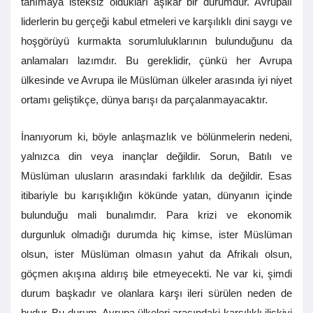
tanımaya isteksiz oldukları aşikâr bir durumdur. Avrupalı
liderlerin bu gerçeği kabul etmeleri ve karşılıklı dini saygı ve
hoşgörüyü kurmakta sorumluluklarının bulunduğunu da
anlamaları lazımdır. Bu gereklidir, çünkü her Avrupa
ülkesinde ve Avrupa ile Müslüman ülkeler arasında iyi niyet
ortamı geliştikçe, dünya barışı da parçalanmayacaktır.
İnanıyorum ki, böyle anlaşmazlık ve bölünmelerin nedeni,
yalnızca din veya inançlar değildir. Sorun, Batılı ve
Müslüman ulusların arasındaki farklılık da değildir. Esas
itibariyle bu karışıklığın kökünde yatan, dünyanın içinde
bulunduğu mali bunalımdır. Para krizi ve ekonomik
durgunluk olmadığı durumda hiç kimse, ister Müslüman
olsun, ister Müslüman olmasın yahut da Afrikalı olsun,
göçmen akışına aldırış bile etmeyecekti. Ne var ki, şimdi
durum başkadır ve olanlara karşı ileri sürülen neden de
budur. Bu durum, Avrupa ülkeleri arasındaki karşılıklı ilişkiyi