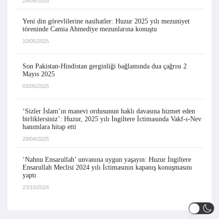
28/09/2025
Yeni din görevlilerine nasihatler: Huzur 2025 yılı mezuniyet
töreninde Camia Ahmediye mezunlarına konuştu
10/05/2025
Son Pakistan-Hindistan gerginliği bağlamında dua çağrısı 2
Mayıs 2025
03/05/2025
‘Sizler İslam’ın manevi ordusunun haklı davasına hizmet eden
birliklersiniz’: Huzur, 2025 yılı İngiltere İctimasında Vakf-ı-Nev
hanımlara hitap etti
29/04/2025
‘Nahnu Ensarullah’ unvanına uygun yaşayın: Huzur İngiltere
Ensarullah Meclisi 2024 yılı İctimasının kapanış konuşmasını
yaptı
23/10/2024