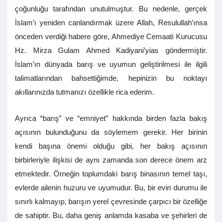
çoğunluğu tarafından unutulmuştur. Bu nedenle, gerçek
İslam’ı yeniden canlandırmak üzere Allah, Resulullah’ınsa
önceden verdiği habere göre, Ahmediye Cemaati Kurucusu
Hz. Mirza Gulam Ahmed Kadiyani’yias göndermiştir.
İslam’ın dünyada barış ve uyumun geliştirilmesi ile ilgili
talimatlarından bahsettiğimde, hepinizin bu noktayı
akıllarınızda tutmanızı özellikle rica ederim.
Ayrıca “barış” ve “emniyet” hakkında birden fazla bakış
açısının bulunduğunu da söylemem gerekir. Her birinin
kendi başına önemi olduğu gibi, her bakış açısının
birbirleriyle ilişkisi de aynı zamanda son derece önem arz
etmektedir. Örneğin toplumdaki barış binasının temel taşı,
evlerde ailenin huzuru ve uyumudur. Bu, bir evin durumu ile
sınırlı kalmayıp, barışın yerel çevresinde çarpıcı bir özelliğe
de sahiptir. Bu, daha geniş anlamda kasaba ve şehirleri de