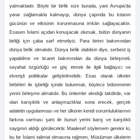
yatmaktadır. Böyle bir birlik size burada, yani Avrupa’da
yarar sağlamakla kalmayıp, dünya çapında bu kıtanın
gücünün ve etkisinin korunmasına imkân sağlayacaktır.
Esasen İslami açıdan konuşacak olursak, bütün dünyanın
birliği için çaba sarf etmeliyiz. Para birimi bakımından
dünya birlik olmalıdır. Dünya birlik olabilsin diye, serbest iş
yapabilme ve ticaret bakımından da dünya birleşmeli,
seyahat özgürlüğü ve göç etmek ile ilgili bağlayıcı ve
elverişli politikalar geliştirilmelidir. Esas olarak ülkeler
birbirleri ile işbirliği içinde bulunmalı, böylece bölünmenin
yerini birleşme almalıdır. Bu önlemler alındığı takdirde, var
olan karışıklık ve anlaşmazlıklar sona erecek, gerçek
adaletin uygulanması ve her ülkenin kendi sorumluluklarının
farkına varması şartı ile bunun yerini barış ve karşılıklı
saygının aldığı görülecektir. Maalesef söylemem gerekir ki,
bu bir İslami talimat olmasına rağmen, Müslüman ülkelerin