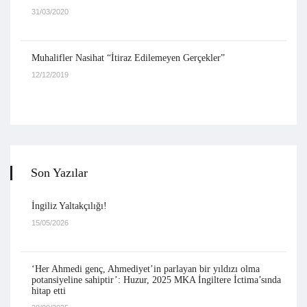
31/03/2020
Muhalifler Nasihat “İtiraz Edilemeyen Gerçekler”
12/12/2019
Son Yazılar
İngiliz Yaltakçılığı!
15/05/2026
‘Her Ahmedi genç, Ahmediyet’in parlayan bir yıldızı olma
potansiyeline sahiptir’: Huzur, 2025 MKA İngiltere İctima’sında
hitap etti