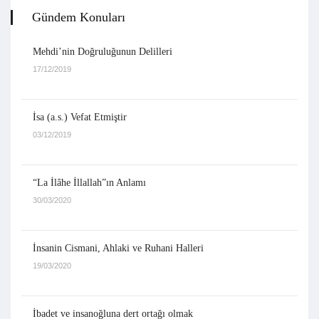
Gündem Konuları
Mehdi’nin Doğruluğunun Delilleri
17/12/2019
İsa (a.s.) Vefat Etmiştir
03/12/2019
“La İlâhe İllallah”ın Anlamı
30/03/2020
İnsanin Cismani, Ahlaki ve Ruhani Halleri
19/03/2020
İbadet ve insanoğluna dert ortağı olmak