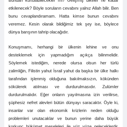
Bundan kurtulabilecekler mi? Gelişmiş ülkeler ne kadar
etkilenecek? Böyle soruların cevabını yalnız Allah bilir. Ben
bunu cevaplandıramam. Hatta kimse bunun cevabını
veremez. Kesin olarak bildiğimiz tek şey ise, böylece
dünya barışının tahrip olacağıdır.
Konuşmamı, herhangi bir ülkenin lehine ve onu
desteklemek için yapmadığım açıkça bilinmelidir.
Söylemek istediğim, nerede olursa olsun her türlü
zalimliğin, Filistin yahut İsrail yahut da başka bir ülke halkı
tarafından işlenmiş olduğuna bakılmaksızın, kökünden
sökülerek atılması ve durdurulmasıdır. Zulümler
durdurulmalıdır. Eğer onların yayılmasına izin verilirse,
şüphesiz nefret alevleri bütün dünyayı saracaktır. Öyle ki,
insanlar var olan ekonomik krizlerin neden olduğu
problemleri unutacaklar ve bunun yerine daha büyük
korkunç hükümet meseleleri ile yüz yüze geleceklerdir.