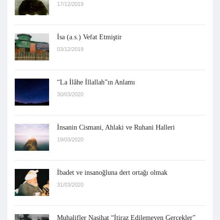
17/12/2019
İsa (a.s.) Vefat Etmiştir
03/12/2019
“La İlâhe İllallah”ın Anlamı
30/03/2020
İnsanin Cismani, Ahlaki ve Ruhani Halleri
19/03/2020
İbadet ve insanoğluna dert ortağı olmak
31/03/2020
Muhalifler Nasihat “İtiraz Edilemeyen Gerçekler”