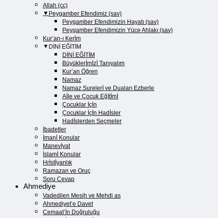
Allah (cc)
Peygamber Efendimiz (sav)
Peygamber Efendimizin Hayatı (sav)​
Peygamber Efendimizin Yüce Ahlakı (sav)​
Kur’an-ı Kerİm
DİNİ EĞİTİM
DİNİ EĞİTİM
Büyüklerİmİzİ Tanıyalım
Kur’an Öğren
Namaz
Namaz Surelerİ ve Duaları Ezberle
Aİle ve Çocuk Eğİtİmİ
Çocuklar İçİn
Çocuklar İçİn Hadİsler
Hadİslerden Seçmeler
İbadetler
İmanİ Konular
Manevİyat
İslamİ Konular
Hrİstİyanlık
Ramazan ve Oruç
Soru Cevap
Ahmediye
Vadedilen Mesih ve Mehdi as
Ahmediyet’e Davet
Cemaat’İn Doğruluğu