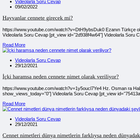
Videolarla Soru Cevap
09/02/2022
Hayvanlar cennete girecek mi?
https://www.youtube.com/watch?v=DtH9ybsDuk0 Ezanın Türkçe okun
Videolarla Soru Cevap [pt_view id="2d938f4w64"] Videolarla Soru 
Read More
Videolarla Soru Cevap
29/12/2021
İçki haramsa neden cennete nimet olarak veriliyor?
https://www.youtube.com/watch?v=1y5oucl7Ye4 Hz. Osman ra Halifeli
show_views_today="0"] Videolarla Soru Cevap [pt_view id="75413a9
Read More
Videolarla Soru Cevap
29/12/2021
Cennet nimetleri dünya nimetlerin farklıysa neden dünyadaki 