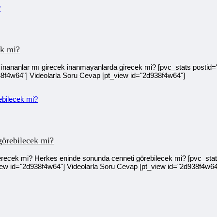
ek mi?
ananlar mı girecek inanmayanlarda girecek mi? [pvc_stats postid="
38f4w64"] Videolarla Soru Cevap [pt_view id="2d938f4w64"]
görebilecek mi?
cek mi? Herkes eninde sonunda cenneti görebilecek mi? [pvc_sta
iew id="2d938f4w64"] Videolarla Soru Cevap [pt_view id="2d938f4w64