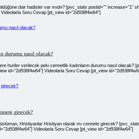
ğüne dair hadisler var mıdır? [pvc_stats postid="" increase="1" s
 Videolarla Soru Cevap [pt_view id="2d938f4w64"]
rın durumu nasıl olacak?
huriler verilecek peki cennetlik kadınların durumu nasıl olacak? [p
iew id="2d938f4w64"] Videolarla Soru Cevap [pt_view id="2d938f4w6
nnete girecek?
n, Hristiyanlar Hristiyan olarak mı cennete girecek? [pvc_stats 
d="2d938f4w64"] Videolarla Soru Cevap [pt_view id="2d938f4w64"]