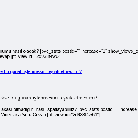
rumu nasıl olacak? [pvc_stats postid="" increase="1" show_views_to
Cevap [pt_view id="2d938f4w64"]
ekse bu günah işlenmesini teşvik etmez mi?
ası olmadığını nasıl ispatlayabiliriz? [pvc_stats postid="" increa
 Videolarla Soru Cevap [pt_view id="2d938f4w64"]