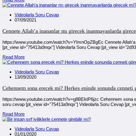
Videolarla Soru Cevap
07/09/2021
Cennete Allah’a inananlar mı girecek inanmayanlarda girec
https://www.youtube.com/watch?v=YImnOpZBgEc Cennete Allah'a in
[pt_view id="75413a9nqx"] Videolarla Soru Cevap [pt_view id="2d9
Read More
Videolarla Soru Cevap
13/09/2020
Cehennem sona erecek mi? Herkes eninde sonunda cenneti 
https://www.youtube.com/watch?v=g8BEktP6jzc Cehennem sona ere
soru cevap [pt_view id="75413a9nqx"] Videolarla Soru Cevap [pt_v
Read More
Videolarla Soru Cevap
01/01/2020