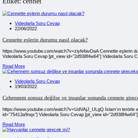
Etiket:
cennet
Videolarla Soru Cevap
22/06/2022
Cennette eşlerin durumu nasıl olacak?
https://www.youtube.com/watch?v=ziyfefavDaA Cennette eşlerin du
Videolarla Soru Cevap [pt_view id="2d938f4w64"] Videolarla Soru 
Read More
Videolarla Soru Cevap
19/03/2022
Cehennem sonsuz değilse ve insanlar sonunda cennete girec
https://www.youtube.com/watch?v=UdVAjJ_ULgQ İslam'ın terörle alak
id="75413a9nqx"] Videolarla Soru Cevap [pt_view id="2d938f4w64"]
Read More