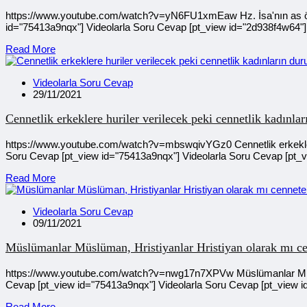
https://www.youtube.com/watch?v=yN6FU1xmEaw Hz. İsa'nın as öldü
id="75413a9nqx"] Videolarla Soru Cevap [pt_view id="2d938f4w64"]
Read More
Videolarla Soru Cevap
29/11/2021
Cennetlik erkeklere huriler verilecek peki cennetlik kadınla
https://www.youtube.com/watch?v=mbswqivYGz0 Cennetlik erkeklere 
Soru Cevap [pt_view id="75413a9nqx"] Videolarla Soru Cevap [pt_v
Read More
Videolarla Soru Cevap
09/11/2021
Müslümanlar Müslüman, Hristiyanlar Hristiyan olarak mı ce
https://www.youtube.com/watch?v=nwg17n7XPVw Müslümanlar Müslüma
Cevap [pt_view id="75413a9nqx"] Videolarla Soru Cevap [pt_view i
Read More