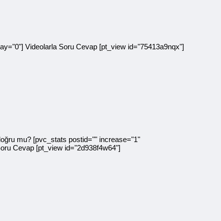
="0"] Videolarla Soru Cevap [pt_view id="75413a9nqx"]
doğru mu? [pvc_stats postid="" increase="1"
Soru Cevap [pt_view id="2d938f4w64"]