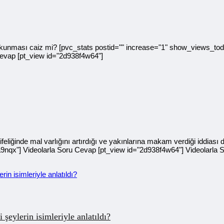
ması caiz mi? [pvc_stats postid="" increase="1" show_views_today
Cevap [pt_view id="2d938f4w64"]
ğinde mal varlığını artırdığı ve yakınlarına makam verdiği iddiası 
nqx"] Videolarla Soru Cevap [pt_view id="2d938f4w64"] Videolarla 
şeylerin isimleriyle anlatıldı?