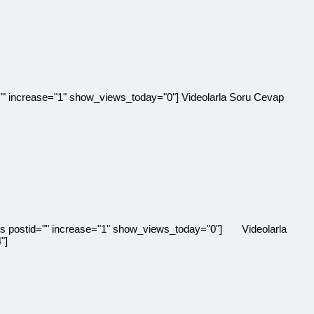
" increase="1" show_views_today="0"] Videolarla Soru Cevap
ts postid="" increase="1" show_views_today="0"] Videolarla
"]