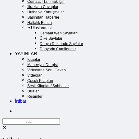
Cemaat’İ Tanımak İçin
İtirazlara Cevaplar
Hutbe ve Konuşmalar
Basından Haberler
Haftalık Bülten
UluslararasI
Cemaat Web Sayfaları
Ülke Sayfaları
Dünya Dillerinde Sayfalar
Dünyada Camilerimiz
YAYINLAR
Kitaplar
Maneviyat Dergisi
Videolarla Soru Cevap
Videolar
Çocuk Kİtapları
Sesli Kİtaplar / Sohbetler
Dualar
Resimler
İrtibat
✕