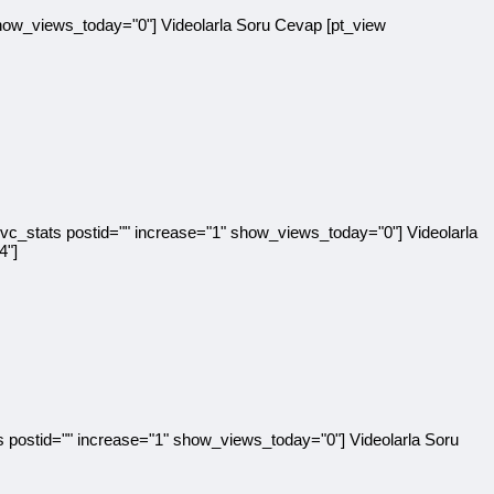
how_views_today="0"] Videolarla Soru Cevap [pt_view
vc_stats postid="" increase="1" show_views_today="0"] Videolarla
4"]
postid="" increase="1" show_views_today="0"] Videolarla Soru