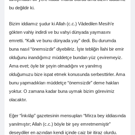
bu değildir ki.
Bizim iddiamız şudur ki Allah (c.c.) Vâdedilen Mesih’e
gökten vahiy indirdi ve bu vahyi dünyada yaymasını
emretti. “Kalk ve bunu dünyada yay” dedi. Bu durumda
buna nasıl “önemsizdir” diyebiliriz. İşte tebliğin İlahi bir emir
olduğunu inandığımız müddetçe bundan yüz çeviremeyiz.
Ama evet; öyle bir şeyin olmadığını ve yanılmış
olduğumuzu bize ispat etmek konusunda serbesttirler. Ama
bunu yapmadıkları müddetçe “önemsizdir” deme hakları
yoktur. O zamana kadar buna uymak bizim görevimiz
olacaktır.
Eğer “İnkılâp” gazetesinin mensupları “Mirza bey iddiasında
yanılmıştır; Allah (c.c.) böyle bir şey emretmemiştir”
deseydiler en azından kendi içinde caiz bir itiraz olurdu.