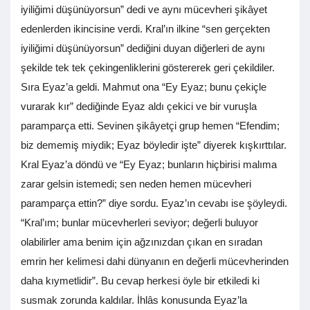
iyiliğimi düşünüyorsun” dedi ve aynı mücevheri şikâyet
edenlerden ikincisine verdi. Kral’ın ilkine “sen gerçekten
iyiliğimi düşünüyorsun” dediğini duyan diğerleri de aynı
şekilde tek tek çekingenliklerini göstererek geri çekildiler.
Sıra Eyaz’a geldi. Mahmut ona “Ey Eyaz; bunu çekiçle
vurarak kır” dediğinde Eyaz aldı çekici ve bir vuruşla
paramparça etti. Sevinen şikâyetçi grup hemen “Efendim;
biz dememiş miydik; Eyaz böyledir işte” diyerek kışkırttılar.
Kral Eyaz’a döndü ve “Ey Eyaz; bunların hiçbirisi malıma
zarar gelsin istemedi; sen neden hemen mücevheri
paramparça ettin?” diye sordu. Eyaz’ın cevabı ise şöyleydi.
“Kral’ım; bunlar mücevherleri seviyor; değerli buluyor
olabilirler ama benim için ağzınızdan çıkan en sıradan
emrin her kelimesi dahi dünyanın en değerli mücevherinden
daha kıymetlidir”. Bu cevap herkesi öyle bir etkiledi ki
susmak zorunda kaldılar. İhlâs konusunda Eyaz’la