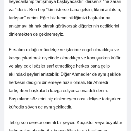
heyecanlanıp tartışmaya başlayacaktır” derseniz “ne zararı
var” deriz. Ben hep “kim isterse bana gelsin; fikrini anlatsın;
tartışsın” derim. Eğer biz kendi bildiğimizi başkalarına
anlatmayı bir hak olarak görüyorsak diğerlerinin dediklerini
dinlemekten de çekinemeyiz.
Fırsatım olduğu müddetçe ve işlerime engel olmadıkça ve
kavga çıkartmak niyetinde olmadıkça ve konuşurken küfür
ve alay edici sözler sarf etmedikçe herkes bana gelip
aklındaki şeyleri anlatabilir. Diğer Ahmediler de aynı şekilde
herkesin dediğini dinlemeye hazır olmalı. Bir Ahmedi
tartışırken başkalarla kavga ediyorsa ona deli derim.
Başkaların sözlerini hiç dinlemeyen nasıl deliyse tartışırken
küfredip söven de aynı şekildedir.
Tebliğ son derece önemli bir şeydir. Küçüktür veya büyüktür
tartışmaları abestir. Biz bunun Allah (c.c.) tarafından