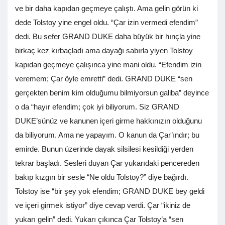
ve bir daha kapıdan geçmeye çalıştı. Ama gelin görün ki
dede Tolstoy yine engel oldu. “Çar izin vermedi efendim”
dedi. Bu sefer GRAND DUKE daha büyük bir hınçla yine
birkaç kez kırbaçladı ama dayağı sabırla yiyen Tolstoy
kapıdan geçmeye çalışınca yine mani oldu. “Efendim izin
veremem; Çar öyle emretti” dedi. GRAND DUKE “sen
gerçekten benim kim olduğumu bilmiyorsun galiba” deyince
o da “hayır efendim; çok iyi biliyorum. Siz GRAND
DUKE’sünüz ve kanunen içeri girme hakkınızın olduğunu
da biliyorum. Ama ne yapayım. O kanun da Çar’ındır; bu
emirde. Bunun üzerinde dayak silsilesi kesildiği yerden
tekrar başladı. Sesleri duyan Çar yukarıdaki pencereden
bakıp kızgın bir sesle “Ne oldu Tolstoy?” diye bağırdı.
Tolstoy ise “bir şey yok efendim; GRAND DUKE bey geldi
ve içeri girmek istiyor” diye cevap verdi. Çar “ikiniz de
yukarı gelin” dedi. Yukarı çıkınca Çar Tolstoy’a “sen