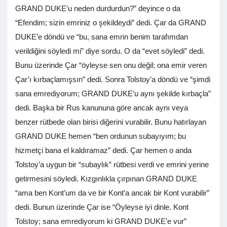
GRAND DUKE’u neden durdurdun?” deyince o da
“Efendim; sizin emriniz o şekildeydi” dedi. Çar da GRAND
DUKE’e döndü ve “bu, sana emrin benim tarafımdan
verildiğini söyledi mi” diye sordu. O da “evet söyledi” dedi.
Bunu üzerinde Çar “öyleyse sen onu değil; ona emir veren
Çar’ı kırbaçlamışsın” dedi. Sonra Tolstoy’a döndü ve “şimdi
sana emrediyorum; GRAND DUKE’u aynı şekilde kırbaçla”
dedi. Başka bir Rus kanununa göre ancak aynı veya
benzer rütbede olan birisi diğerini vurabilir. Bunu hatırlayan
GRAND DUKE hemen “ben ordunun subayıyım; bu
hizmetçi bana el kaldıramaz” dedi. Çar hemen o anda
Tolstoy’a uygun bir “subaylık” rütbesi verdi ve emrini yerine
getirmesini söyledi. Kızgınlıkla çırpınan GRAND DUKE
“ama ben Kont’um da ve bir Kont’a ancak bir Kont vurabilir”
dedi. Bunun üzerinde Çar ise “Öyleyse iyi dinle. Kont
Tolstoy; sana emrediyorum ki GRAND DUKE’e vur”