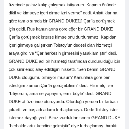
üzerinde yalnız kalıp çalışmak istiyorum. Kapının önünde
dikil ve kimseye içeri girme izni verme” dedi. Anlattıklarına
göre tam o sırada bir GRAND DUKE[1] Çar’la görüşmek
için geldi. Rus kanunlarına göre eğer bir GRAND DUKE
Çar’la görüşmek isterse kimse onu durduramaz. Kapıdan
içeri girmeye çalışırken Tolstoy’un dedesi olan hizmetçi
araya girdi ve “Çar herkesin girmesini yasaklamıştır” dedi.
GRAND DUKE adi bir hizmetçi tarafından durdurulduğu için
çok sinirlendi; alay edildiğini hissetti. “Sen benim GRAND
DUKE olduğumu bilmiyor musun? Kanunlara göre ben
istediğim zaman Çar’la görüşebilirim” dedi. Hizmetçi ise
“biliyorum; ama ne yapayım; emir böyle” dedi. GRAND
DUKE at üzerinde oturuyordu. Oturduğu yerden bir kırbacı
çıkarttı ve başladı adamı kırbaçlamaya. Dede Tolstoy ister
istemez dayağı yedi. Biraz vurduktan sonra GRAND DUKE
“herhalde artık kendine gelmiştir” diye kırbaçlamayı bıraktı