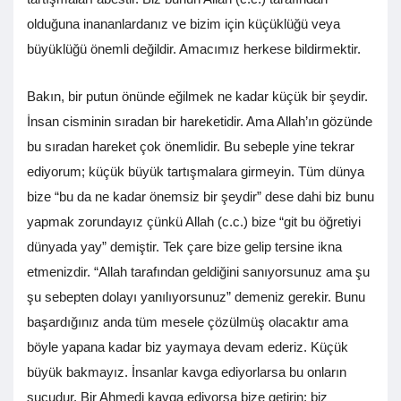
olduğuna inananlardanız ve bizim için küçüklüğü veya
büyüklüğü önemli değildir. Amacımız herkese bildirmektir.
Bakın, bir putun önünde eğilmek ne kadar küçük bir şeydir.
İnsan cisminin sıradan bir hareketidir. Ama Allah’ın gözünde
bu sıradan hareket çok önemlidir. Bu sebeple yine tekrar
ediyorum; küçük büyük tartışmalara girmeyin. Tüm dünya
bize “bu da ne kadar önemsiz bir şeydir” dese dahi biz bunu
yapmak zorundayız çünkü Allah (c.c.) bize “git bu öğretiyi
dünyada yay” demiştir. Tek çare bize gelip tersine ikna
etmenizdir. “Allah tarafından geldiğini sanıyorsunuz ama şu
şu sebepten dolayı yanılıyorsunuz” demeniz gerekir. Bunu
başardığınız anda tüm mesele çözülmüş olacaktır ama
böyle yapana kadar biz yaymaya devam ederiz. Küçük
büyük bakmayız. İnsanlar kavga ediyorlarsa bu onların
suçudur. Bir Ahmedi kavga ediyorsa bize getirin; biz