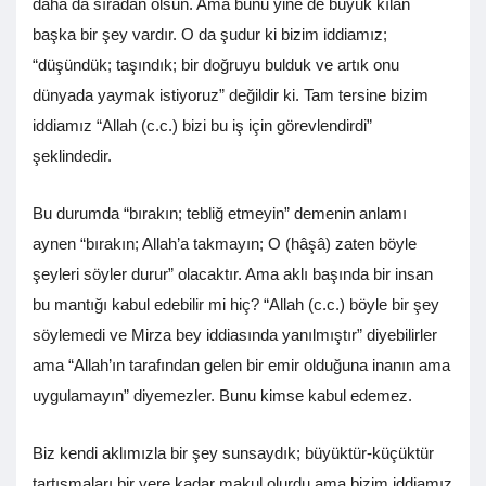
daha da sıradan olsun. Ama bunu yine de büyük kılan
başka bir şey vardır. O da şudur ki bizim iddiamız;
“düşündük; taşındık; bir doğruyu bulduk ve artık onu
dünyada yaymak istiyoruz” değildir ki. Tam tersine bizim
iddiamız “Allah (c.c.) bizi bu iş için görevlendirdi”
şeklindedir.
Bu durumda “bırakın; tebliğ etmeyin” demenin anlamı
aynen “bırakın; Allah’a takmayın; O (hâşâ) zaten böyle
şeyleri söyler durur” olacaktır. Ama aklı başında bir insan
bu mantığı kabul edebilir mi hiç? “Allah (c.c.) böyle bir şey
söylemedi ve Mirza bey iddiasında yanılmıştır” diyebilirler
ama “Allah’ın tarafından gelen bir emir olduğuna inanın ama
uygulamayın” diyemezler. Bunu kimse kabul edemez.
Biz kendi aklımızla bir şey sunsaydık; büyüktür-küçüktür
tartışmaları bir yere kadar makul olurdu ama bizim iddiamız