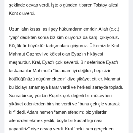
şeklinde cevap verdi. İşte o günden itibaren Tolstoy ailesi
Kont oluverdi.
Uzun lafın kısası asıl şey hükümdarın emridir. Allah (c.c.)
“yap” dedikten sonra biz kim oluyoruz da karşı çıkıyoruz.
Küçüktür-büyüktür tartışmalara giriyoruz. Ülkemizde Kral
Mahmut Gaznevi ve kölesi olan Eyaz’ın hikâyesi
meşhurdur. Kral, Eyaz’ı çok severdi. Bir seferinde Eyaz’ı
kıskananlar Mahmut’a “bu adam iyi değildir; hep sizin
kötülüğünüzü düşünmektedir” diye şikâyet ettiler. Mahmut
bu iddiayı sınamaya karar verdi ve herkesi sarayda topladı.
Sonra birkaç yüzbin Rupilik çok değerli bir mücevheri
şikâyet edenlerden birisine verdi ve “bunu çekiçle vurarak
kır” dedi. Adam hemen “aman efendim; biz yıllardır
ailenizden ekmek yedik; böyle bir küstahlığı nasıl
yapabiliriz” diye cevap verdi. Kral “peki; sen gerçekten