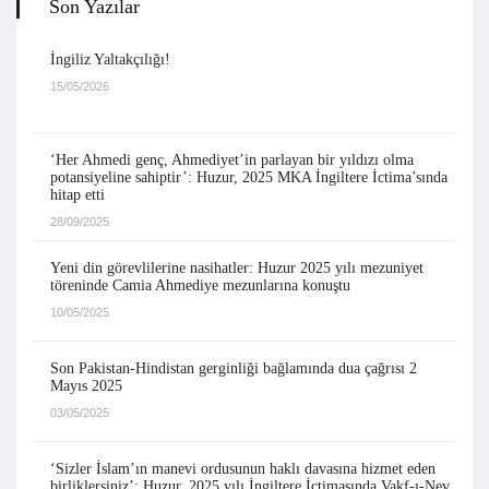
Son Yazılar
İngiliz Yaltakçılığı!
15/05/2026
‘Her Ahmedi genç, Ahmediyet’in parlayan bir yıldızı olma
potansiyeline sahiptir’: Huzur, 2025 MKA İngiltere İctima’sında
hitap etti
28/09/2025
Yeni din görevlilerine nasihatler: Huzur 2025 yılı mezuniyet
töreninde Camia Ahmediye mezunlarına konuştu
10/05/2025
Son Pakistan-Hindistan gerginliği bağlamında dua çağrısı 2
Mayıs 2025
03/05/2025
‘Sizler İslam’ın manevi ordusunun haklı davasına hizmet eden
birliklersiniz’: Huzur, 2025 yılı İngiltere İctimasında Vakf-ı-Nev