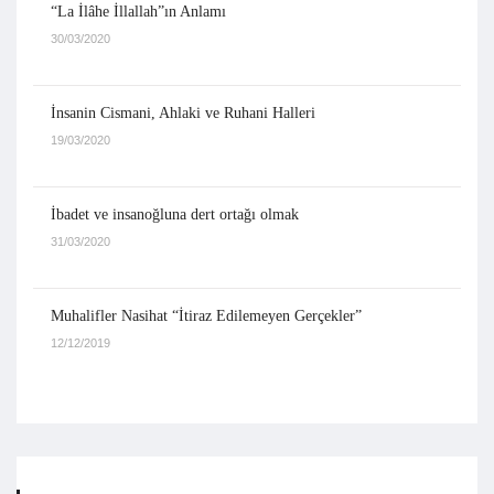
“La İlâhe İllallah”ın Anlamı
30/03/2020
İnsanin Cismani, Ahlaki ve Ruhani Halleri
19/03/2020
İbadet ve insanoğluna dert ortağı olmak
31/03/2020
Muhalifler Nasihat “İtiraz Edilemeyen Gerçekler”
12/12/2019