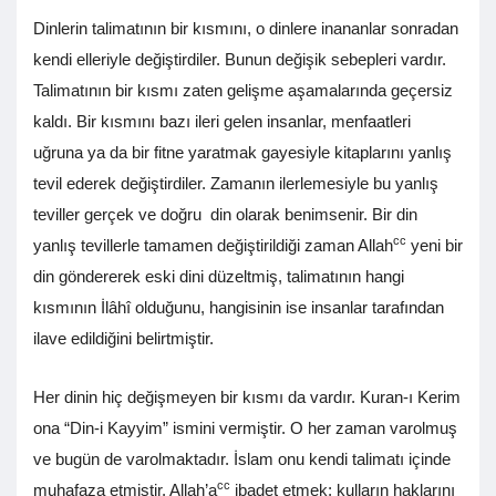
Dinlerin talimatının bir kısmını, o dinlere inananlar sonradan
kendi elleriyle değiştirdiler. Bunun değişik sebepleri vardır.
Talimatının bir kısmı zaten gelişme aşamalarında geçersiz
kaldı. Bir kısmını bazı ileri gelen insanlar, menfaatleri
uğruna ya da bir fitne yaratmak gayesiyle kitaplarını yanlış
tevil ederek değiştirdiler. Zamanın ilerlemesiyle bu yanlış
teviller gerçek ve doğru din olarak benimsenir. Bir din
cc
yanlış tevillerle tamamen değiştirildiği zaman Allah
yeni bir
din göndererek eski dini düzeltmiş, talimatının hangi
kısmının İlâhî olduğunu, hangisinin ise insanlar tarafından
ilave edildiğini belirtmiştir.
Her dinin hiç değişmeyen bir kısmı da vardır. Kuran-ı Kerim
ona “Din-i Kayyim” ismini vermiştir. O her zaman varolmuş
ve bugün de varolmaktadır. İslam onu kendi talimatı içinde
cc
muhafaza etmiştir. Allah’a
ibadet etmek; kulların haklarını