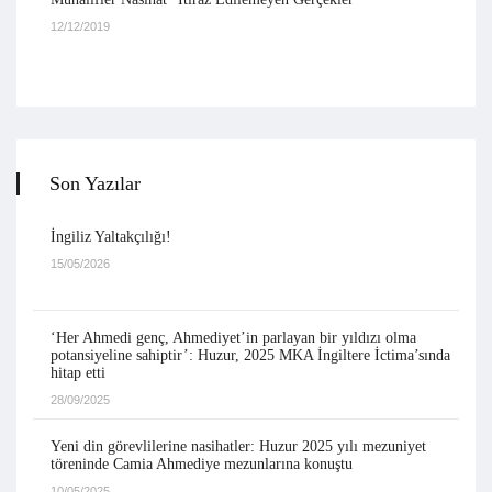
12/12/2019
Son Yazılar
İngiliz Yaltakçılığı!
15/05/2026
‘Her Ahmedi genç, Ahmediyet’in parlayan bir yıldızı olma
potansiyeline sahiptir’: Huzur, 2025 MKA İngiltere İctima’sında
hitap etti
28/09/2025
Yeni din görevlilerine nasihatler: Huzur 2025 yılı mezuniyet
töreninde Camia Ahmediye mezunlarına konuştu
10/05/2025