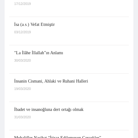
17/12/2019
İsa (a.s.) Vefat Etmiştir
03/12/2019
“La İlâhe İllallah”ın Anlamı
30/03/2020
İnsanin Cismani, Ahlaki ve Ruhani Halleri
19/03/2020
İbadet ve insanoğluna dert ortağı olmak
31/03/2020
Muhalifler Nasihat “İtiraz Edilemeyen Gerçekler”