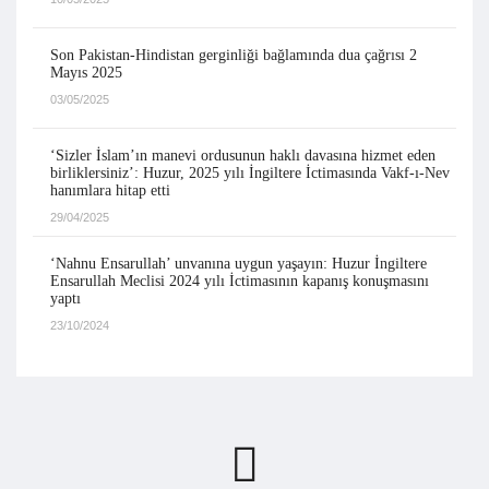
Son Pakistan-Hindistan gerginliği bağlamında dua çağrısı 2
Mayıs 2025
03/05/2025
‘Sizler İslam’ın manevi ordusunun haklı davasına hizmet eden
birliklersiniz’: Huzur, 2025 yılı İngiltere İctimasında Vakf-ı-Nev
hanımlara hitap etti
29/04/2025
‘Nahnu Ensarullah’ unvanına uygun yaşayın: Huzur İngiltere
Ensarullah Meclisi 2024 yılı İctimasının kapanış konuşmasını
yaptı
23/10/2024