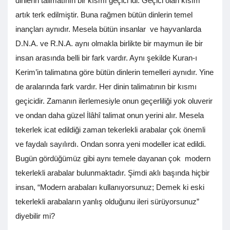
dinlerin talimatının bir kısmı geçici idi. Geçici olan kısım
artık terk edilmiştir. Buna rağmen bütün dinlerin temel
inançları aynıdır. Mesela bütün insanlar ve hayvanlarda
D.N.A. ve R.N.A. aynı olmakla birlikte bir maymun ile bir
insan arasında belli bir fark vardır. Aynı şekilde Kuran-ı
Kerim’in talimatına göre bütün dinlerin temelleri aynıdır. Yine
de aralarında fark vardır. Her dinin talimatının bir kısmı
geçicidir. Zamanın ilerlemesiyle onun geçerliliği yok oluverir
ve ondan daha güzel İlâhî talimat onun yerini alır. Mesela
tekerlek icat edildiği zaman tekerlekli arabalar çok önemli
ve faydalı sayılırdı. Ondan sonra yeni modeller icat edildi.
Bugün gördüğümüz gibi aynı temele dayanan çok modern
tekerlekli arabalar bulunmaktadır. Şimdi aklı başında hiçbir
insan, “Modern arabaları kullanıyorsunuz; Demek ki eski
tekerlekli arabaların yanlış olduğunu ileri sürüyorsunuz”
diyebilir mi?