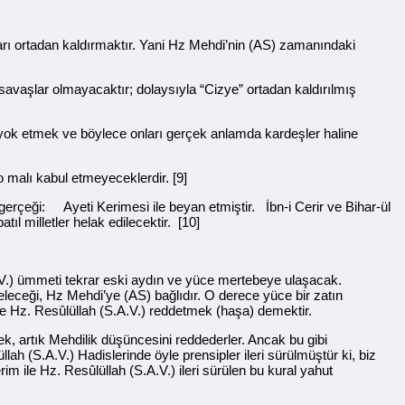
ları ortadan kaldırmaktır. Yani Hz Mehdi’nin (AS) zamanındaki
savaşlar olmayacaktır; dolaysıyla “Cizye” ortadan kaldırılmış
i yok etmek ve böylece onları gerçek anlamda kardeşler haline
lar o malı kabul etmeyeceklerdir. [9]
u gerçeği: Ayeti Kerimesi ile beyan etmiştir. İbn-i Cerir ve Bihar-ül
ıl milletler helak edilecektir. [10]
A.V.) ümmeti tekrar eski aydın ve yüce mertebeye ulaşacak.
eceği, Hz Mehdi’ye (AS) bağlıdır. O derece yüce bir zatın
ı ve Hz. Resûlüllah (S.A.V.) reddetmek (haşa) demektir.
ek, artık Mehdilik düşüncesini reddederler. Ancak bu gibi
lah (S.A.V.) Hadislerinde öyle prensipler ileri sürülmüştür ki, biz
im ile Hz. Resûlüllah (S.A.V.) ileri sürülen bu kural yahut