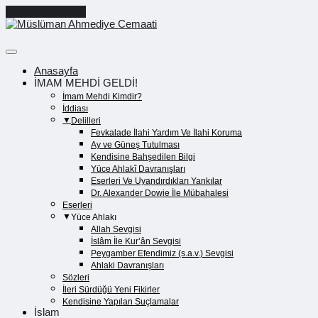
Cancel Preloader
Anasayfa
İMAM MEHDİ GELDİ!
İmam Mehdi Kimdir?
İddiası
Delilleri
Fevkalade İlahi Yardım Ve İlahi Koruma
Ay ve Güneş Tutulması
Kendisine Bahşedilen Bilgi
Yüce Ahlakî Davranışları
Eserleri Ve Uyandırdıkları Yankılar
Dr. Alexander Dowie İle Mübahalesi
Eserleri
Yüce Ahlakı
Allah Sevgisi
İslâm İle Kur’ân Sevgisi
Peygamber Efendimiz (s.a.v.) Sevgisi
Ahlaki Davranışları
Sözleri
İleri Sürdüğü Yeni Fikirler
Kendisine Yapılan Suçlamalar
İslam