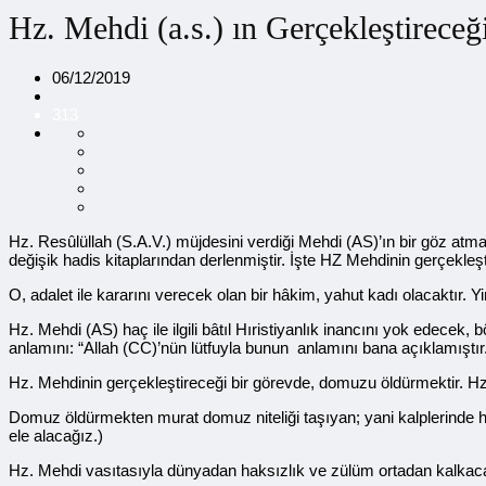
Hz. Mehdi (a.s.) ın Gerçekleştirece
06/12/2019
313
Hz. Resûlüllah (S.A.V.) müjdesini verdiği Mehdi (AS)’ın bir göz atma
değişik hadis kitaplarından derlenmiştir. İşte HZ Mehdinin gerçekleş
O, adalet ile kararını verecek olan bir hâkim, yahut kadı olacaktı
Hz. Mehdi (AS) haç ile ilgili bâtıl Hıristiyanlık inancını yok edece
anlamını: “Allah (CC)’nün lütfuyla bunun anlamını bana açıklamıştır
Hz. Mehdinin gerçekleştireceği bir görevde, domuzu öldürmektir. Hz
Domuz öldürmekten murat domuz niteliği taşıyan; yani kalplerinde 
ele alacağız.)
Hz. Mehdi vasıtasıyla dünyadan haksızlık ve zülüm ortadan kalka