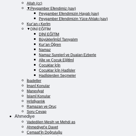
Allah (cc)
Peygamber Efendimiz (sav)
Peygamber Efendimizin Hayatı (sav)​
Peygamber Efendimizin Yüce Ahlakı (sav)​
Kur’an-ı Kerİm
DİNİ EĞİTİM
DİNİ EĞİTİM
Büyüklerİmİzİ Tanıyalım
Kur’an Öğren
Namaz
Namaz Surelerİ ve Duaları Ezberle
Aİle ve Çocuk Eğİtİmİ
Çocuklar İçİn
Çocuklar İçİn Hadİsler
Hadİslerden Seçmeler
İbadetler
İmanİ Konular
Manevİyat
İslamİ Konular
Hrİstİyanlık
Ramazan ve Oruç
Soru Cevap
Ahmediye
Vadedilen Mesih ve Mehdi as
Ahmediyet’e Davet
Cemaat’İn Doğruluğu