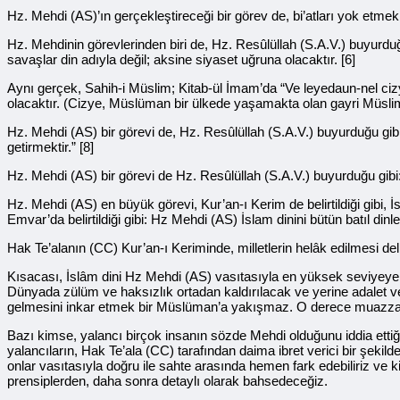
Hz. Mehdi (AS)’ın gerçekleştireceği bir görev de, bi’atları yok etm
Hz. Mehdinin görevlerinden biri de, Hz. Resûlüllah (S.A.V.) buyurdu
savaşlar din adıyla değil; aksine siyaset uğruna olacaktır. [6]
Aynı gerçek, Sahih-i Müslim; Kitab-ül İmam’da “Ve leyedaun-nel cizy
olacaktır. (Cizye, Müslüman bir ülkede yaşamakta olan gayri Müsli
Hz. Mehdi (AS) bir görevi de, Hz. Resûlüllah (S.A.V.) buyurduğu gib
getirmektir.” [8]
Hz. Mehdi (AS) bir görevi de Hz. Resûlüllah (S.A.V.) buyurduğu gib
Hz. Mehdi (AS) en büyük görevi, Kur’an-ı Kerim de belirtildiği gibi, 
Emvar’da belirtildiği gibi: Hz Mehdi (AS) İslam dinini bütün batıl di
Hak Te’alanın (CC) Kur’an-ı Keriminde, milletlerin helâk edilmesi d
Kısacası, İslâm dini Hz Mehdi (AS) vasıtasıyla en yüksek seviyeye 
Dünyada zülüm ve haksızlık ortadan kaldırılacak ve yerine adalet 
gelmesini inkar etmek bir Müslüman’a yakışmaz. O derece muazza
Bazı kimse, yalancı birçok insanın sözde Mehdi olduğunu iddia ettiği
yalancıların, Hak Te’ala (CC) tarafından daima ibret verici bir şekild
onlar vasıtasıyla doğru ile sahte arasında hemen fark edebiliriz ve k
prensiplerden, daha sonra detaylı olarak bahsedeceğiz.