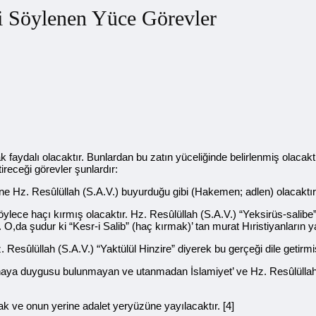
ği Söylenen Yüce Görevler
k faydalı olacaktır. Bunlardan bu zatın yüceliğinde belirlenmiş olacakt
tireceği görevler şunlardır:
r. Yine Hz. Resûlüllah (S.A.V.) buyurduğu gibi (Hakemen; adlen) ola
k, böylece haçı kırmış olacaktır. Hz. Resûlüllah (S.A.V.) “Yeksirüs-s
. O,da şudur ki “Kesr-i Salib” (haç kırmak)’ tan murat Hıristiyanları
. Resûlüllah (S.A.V.) “Yaktülül Hinzire” diyerek bu gerçeği dile get
haya duygusu bulunmayan ve utanmadan İslamiyet’ ve Hz. Resûlüllah 
cak ve onun yerine adalet yeryüzüne yayılacaktır. [4]