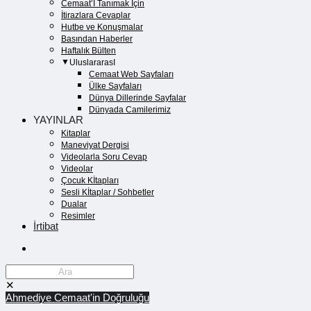
Cemaat’İ Tanımak İçin
İtirazlara Cevaplar
Hutbe ve Konuşmalar
Basından Haberler
Haftalık Bülten
UluslararasI
Cemaat Web Sayfaları
Ülke Sayfaları
Dünya Dillerinde Sayfalar
Dünyada Camilerimiz
YAYINLAR
Kitaplar
Maneviyat Dergisi
Videolarla Soru Cevap
Videolar
Çocuk Kİtapları
Sesli Kİtaplar / Sohbetler
Dualar
Resimler
İrtibat
✕
Ahmediye Cemaat'in Doğruluğu