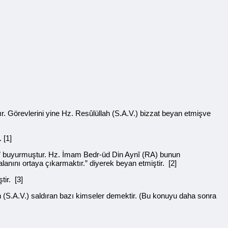
ır. Görevlerini yine Hz. Resûlüllah (S.A.V.) bizzat beyan etmişve
caktır. [1]
alibe” buyurmuştur. Hz. İmam Bedr-üd Din Aynî (RA) bunun
n yalanını ortaya çıkarmaktır.” diyerek beyan etmiştir. [2]
irmiştir. [3]
(S.A.V.) saldıran bazı kimseler demektir. (Bu konuyu daha sonra