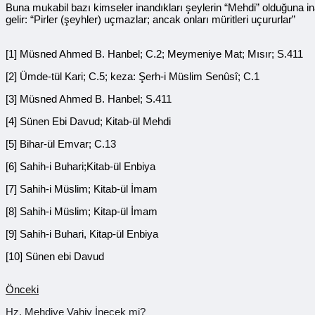
Buna mukabil bazı kimseler inandıkları şeylerin “Mehdi” olduğuna inan
gelir: “Pirler (şeyhler) uçmazlar; ancak onları müritleri uçururlar”
[1] Müsned Ahmed B. Hanbel; C.2; Meymeniye Mat; Mısır; S.411
[2] Ümde-tül Kari; C.5; keza: Şerh-i Müslim Senûsî; C.1
[3] Müsned Ahmed B. Hanbel; S.411
[4] Sünen Ebi Davud; Kitab-ül Mehdi
[5] Bihar-ül Emvar; C.13
[6] Sahih-i Buhari;Kitab-ül Enbiya
[7] Sahih-i Müslim; Kitab-ül İmam
[8] Sahih-i Müslim; Kitap-ül İmam
[9] Sahih-i Buhari, Kitap-ül Enbiya
[10] Sünen ebi Davud
Önceki
Hz. Mehdiye Vahiy İnecek mi?