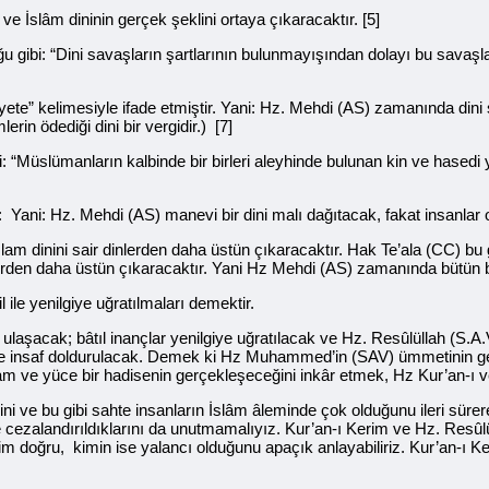
ek ve İslâm dininin gerçek şeklini ortaya çıkaracaktır. [5]
ğu gibi: “Dini savaşların şartlarının bulunmayışından dolayı bu savaş
ete” kelimesiyle ifade etmiştir. Yani: Hz. Mehdi (AS) zamanında dini 
mlerin ödediği dini bir vergidir.) [7]
i: “Müslümanların kalbinde bir birleri aleyhinde bulunan kin ve hased
i: Yani: Hz. Mehdi (AS) manevi bir dini malı dağıtacak, fakat insan
İslam dinini sair dinlerden daha üstün çıkaracaktır. Hak Te’ala (CC) b
nlerden daha üstün çıkaracaktır. Yani Hz Mehdi (AS) zamanında bütün bat
elil ile yenilgiye uğratılmaları demektir.
ulaşacak; bâtıl inançlar yenilgiye uğratılacak ve Hz. Resûlüllah (S.
ve insaf doldurulacak. Demek ki Hz Muhammed’in (SAV) ümmetinin gel
m ve yüce bir hadisenin gerçekleşeceğini inkâr etmek, Hz Kur’an-
ni ve bu gibi sahte insanların İslâm âleminde çok olduğunu ileri sürer
e cezalandırıldıklarını da unutmamalıyız. Kur’an-ı Kerim ve Hz. Resûlül
im doğru, kimin ise yalancı olduğunu apaçık anlayabiliriz. Kur’an-ı Ker