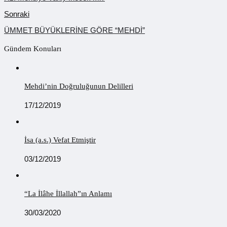
Sonraki
ÜMMET BÜYÜKLERİNE GÖRE “MEHDİ”
Gündem Konuları
Mehdi’nin Doğruluğunun Delilleri
17/12/2019
İsa (a.s.) Vefat Etmiştir
03/12/2019
“La İlâhe İllallah”ın Anlamı
30/03/2020