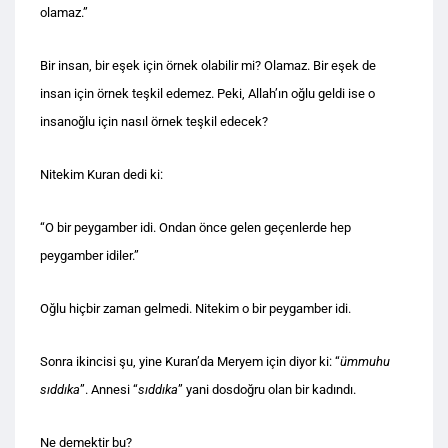
olamaz.”
Bir insan, bir eşek için örnek olabilir mi? Olamaz. Bir eşek de
insan için örnek teşkil edemez. Peki, Allah’ın oğlu geldi ise o
insanoğlu için nasıl örnek teşkil edecek?
Nitekim Kuran dedi ki:
“O bir peygamber idi. Ondan önce gelen geçenlerde hep
peygamber idiler.”
Oğlu hiçbir zaman gelmedi. Nitekim o bir peygamber idi.
Sonra ikincisi şu, yine Kuran’da Meryem için diyor ki: “
ümmuhu
sıddıka
”. Annesi “
sıddıka
” yani dosdoğru olan bir kadındı.
Ne demektir bu?