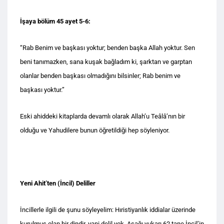
İşaya bölüm 45 ayet 5-6:
“Rab Benim ve başkası yoktur; benden başka Allah yoktur. Sen
beni tanımazken, sana kuşak bağladım ki, şarktan ve garptan
olanlar benden başkası olmadığını bilsinler; Rab benim ve
başkası yoktur.”
Eski ahiddeki kitaplarda devamlı olarak Allah’u Teâlâ’nın bir
olduğu ve Yahudilere bunun öğretildiği hep söyleniyor.
Yeni Ahit’ten (İncil) Deliller
İncillerle ilgili de şunu söyleyelim: Hıristiyanlık iddialar üzerinde
kurulmuş olan bir dindir, yani delil yok. Aşağı yukarı 62 tane İncil’in