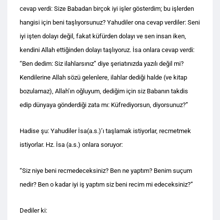
cevap verdi: Size Babadan birçok iyi işler gösterdim; bu işlerden
hangisi için beni taşlıyorsunuz? Yahudiler ona cevap verdiler: Seni
iyi işten dolayı değil, fakat küfürden dolayı ve sen insan iken,
kendini Allah ettiğinden dolayı taşlıyoruz. İsa onlara cevap verdi:
“Ben dedim: Siz ilahlarsınız” diye şeriatınızda yazılı değil mi?
Kendilerine Allah sözü gelenlere, ilahlar dediği halde (ve kitap
bozulamaz), Allah’ın oğluyum, dediğim için siz Babanın takdis
edip dünyaya gönderdiği zata mı: Küfrediyorsun, diyorsunuz?”
Hadise şu: Yahudiler İsa(a.s.)’ı taşlamak istiyorlar, recmetmek
istiyorlar. Hz. İsa (a.s.) onlara soruyor:
“Siz niye beni recmedeceksiniz? Ben ne yaptım? Benim suçum
nedir? Ben o kadar iyi iş yaptım siz beni recim mi edeceksiniz?”
Dediler ki: