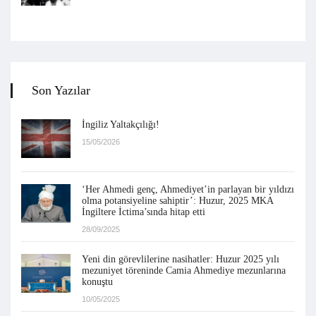
Son Yazılar
İngiliz Yaltakçılığı!
15/05/2026
‘Her Ahmedi genç, Ahmediyet’in parlayan bir yıldızı
olma potansiyeline sahiptir’: Huzur, 2025 MKA
İngiltere İctima’sında hitap etti
28/09/2025
Yeni din görevlilerine nasihatler: Huzur 2025 yılı
mezuniyet töreninde Camia Ahmediye mezunlarına
konuştu
10/05/2025