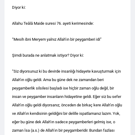
Diyor ki:
Allahu Teâlâ Maide suresi 76. ayeti kerimesinde:
“Mesih ibni Meryem yalnız Allah’ın bir peygamberi idi”
Şimdi burada ne anlatmak istiyor? Diyor ki:
“Siz diyorsunuz ki bu devirde insanlığı hidayete kavuşturmak için
Allah’ın oğlu geldi. Ama bu güne dek ne zamandan beri
peygamberlik silsilesi başladı ise hiçbir zaman oğlu değil, bir
insan ve peygamber insanların hidayetine geldi. Eğer siz bu sefer
Allah’ın oğlu geldi diyorsanız, önceden de birkaç kere Allah’ın oğlu
ve Allah’ın kendisinin geldiğini bir delille ispatlamanız lazım. Yok,
eğer bu güne dek Allah’ın sadece peygamberleri gelmiş ise, o
zaman İsa (a.s.) de Allah’ın bir peygamberidir. Bundan fazlası