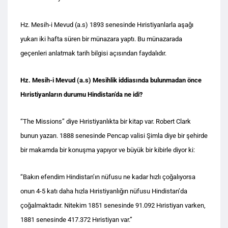
Hz. Mesih-i Mevud (a.s) 1893 senesinde Hıristiyanlarla aşağı
yukarı iki hafta süren bir münazara yaptı. Bu münazarada
geçenleri anlatmak tarih bilgisi açısından faydalıdır.
Hz. Mesih-i Mevud (a.s) Mesihlik iddiasında bulunmadan önce
Hıristiyanların durumu Hindistan’da ne idi?
“The Missions” diye Hıristiyanlıkta bir kitap var. Robert Clark
bunun yazarı. 1888 senesinde Pencap valisi Şimla diye bir şehirde
bir makamda bir konuşma yapıyor ve büyük bir kibirle diyor ki:
“Bakın efendim Hindistan’ın nüfusu ne kadar hızlı çoğalıyorsa
onun 4-5 katı daha hızla Hıristiyanlığın nüfusu Hindistan’da
çoğalmaktadır. Nitekim 1851 senesinde 91.092 Hıristiyan varken,
1881 senesinde 417.372 Hıristiyan var.”