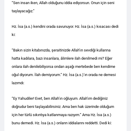
“Sen insan iken, Allah olduğunu iddia ediyorsun. Onun için seni
taşlayacağız.”
Hz. İsa (a.s.) kendini orada savunuyor. Hz. İsa (a.s.) kısacası dedi
ki:
“Bakın sizin kitabınızda, şeraitinizde Allah’ın sevdiği kullarına
hatta kadılara, bazı insanlara, âlimlere ilah denilmedi mi? Eğer
onlara ilah denilebiliyorsa ondan aşağı mertebede ben kendime
oğul diyorum. İlah demiyorum.” Hz. İsa (a.s.)’ın orada ne demesi
lazımdı:
“Ey Yahudiler! Evet, ben Allah’ın oğluyum. Allah’ım dediğiniz
doğrudur beni taşlayabilirsiniz. Ama ben hak üzerinde olduğum
için her türlü sıkıntıya katlanmaya razıyım.” Ama Hz. İsa (a.s.)
bunu demedi. Hz. İsa (a.s.) onların iddialarını reddetti. Dedi ki: