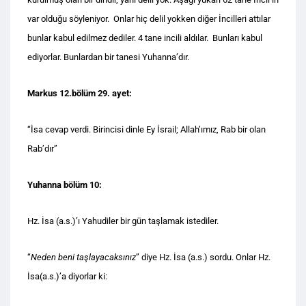
var olduğu söyleniyor. Onlar hiç delil yokken diğer İncilleri attılar
bunlar kabul edilmez dediler. 4 tane incili aldılar. Bunları kabul
ediyorlar. Bunlardan bir tanesi Yuhanna’dır.
Markus 12.bölüm 29. ayet:
“İsa cevap verdi. Birincisi dinle Ey İsrail; Allah’ımız, Rab bir olan
Rab’dır”
Yuhanna bölüm 10:
Hz. İsa (a.s.)’ı Yahudiler bir gün taşlamak istediler.
“
Neden beni taşlayacaksınız
” diye Hz. İsa (a.s.) sordu. Onlar Hz.
İsa(a.s.)’a diyorlar ki: