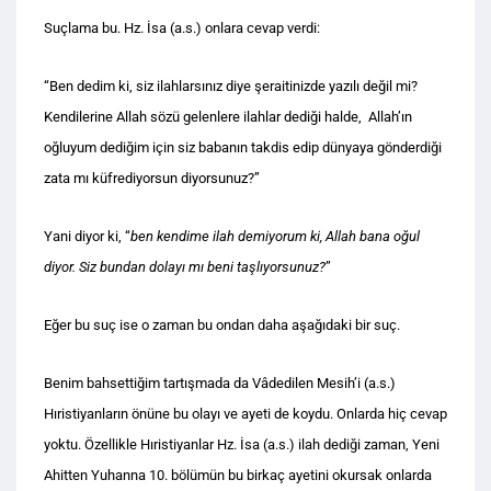
Suçlama bu. Hz. İsa (a.s.) onlara cevap verdi:
“Ben dedim ki, siz ilahlarsınız diye şeraitinizde yazılı değil mi?
Kendilerine Allah sözü gelenlere ilahlar dediği halde, Allah’ın
oğluyum dediğim için siz babanın takdis edip dünyaya gönderdiği
zata mı küfrediyorsun diyorsunuz?”
Yani diyor ki, “
ben kendime ilah demiyorum ki, Allah bana oğul
diyor. Siz bundan dolayı mı beni taşlıyorsunuz?
”
Eğer bu suç ise o zaman bu ondan daha aşağıdaki bir suç.
Benim bahsettiğim tartışmada da Vâdedilen Mesih’i (a.s.)
Hıristiyanların önüne bu olayı ve ayeti de koydu. Onlarda hiç cevap
yoktu. Özellikle Hıristiyanlar Hz. İsa (a.s.) ilah dediği zaman, Yeni
Ahitten Yuhanna 10. bölümün bu birkaç ayetini okursak onlarda