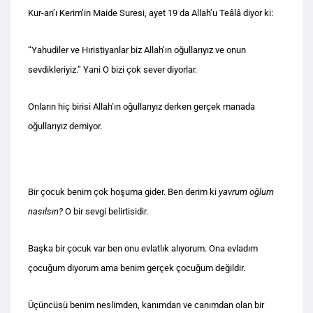
Kur-an’ı Kerim’in Maide Suresi, ayet 19 da Allah’u Teâlâ diyor ki:
“Yahudiler ve Hıristiyanlar biz Allah’ın oğullarıyız ve onun
sevdikleriyiz.” Yani O bizi çok sever diyorlar.
Onların hiç birisi Allah’ın oğullarıyız derken gerçek manada
oğullarıyız demiyor.
Bir çocuk benim çok hoşuma gider. Ben derim ki
yavrum oğlum
nasılsın?
O bir sevgi belirtisidir.
Başka bir çocuk var ben onu evlatlık alıyorum. Ona evladım
çocuğum diyorum ama benim gerçek çocuğum değildir.
Üçüncüsü benim neslimden, kanımdan ve canımdan olan bir