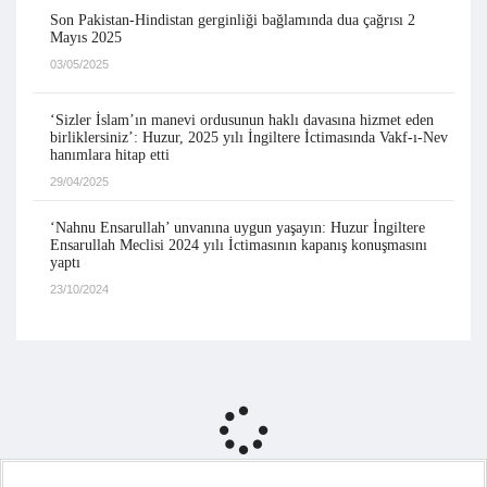
Son Pakistan-Hindistan gerginliği bağlamında dua çağrısı 2
Mayıs 2025
03/05/2025
‘Sizler İslam’ın manevi ordusunun haklı davasına hizmet eden
birliklersiniz’: Huzur, 2025 yılı İngiltere İctimasında Vakf-ı-Nev
hanımlara hitap etti
29/04/2025
‘Nahnu Ensarullah’ unvanına uygun yaşayın: Huzur İngiltere
Ensarullah Meclisi 2024 yılı İctimasının kapanış konuşmasını
yaptı
23/10/2024