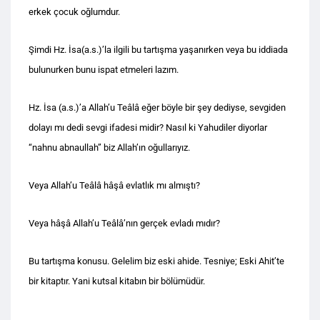
erkek çocuk oğlumdur.
Şimdi Hz. İsa(a.s.)’la ilgili bu tartışma yaşanırken veya bu iddiada
bulunurken bunu ispat etmeleri lazım.
Hz. İsa (a.s.)’a Allah’u Teâlâ eğer böyle bir şey dediyse, sevgiden
dolayı mı dedi sevgi ifadesi midir? Nasıl ki Yahudiler diyorlar
“nahnu abnaullah” biz Allah’ın oğullarıyız.
Veya Allah’u Teâlâ hâşâ evlatlık mı almıştı?
Veya hâşâ Allah’u Teâlâ’nın gerçek evladı mıdır?
Bu tartışma konusu. Gelelim biz eski ahide. Tesniye; Eski Ahit’te
bir kitaptır. Yani kutsal kitabın bir bölümüdür.