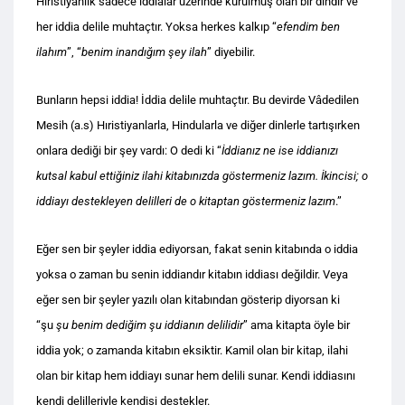
Hıristiyanlık sadece iddialar üzerinde kurulmuş olan bir dindir ve
her iddia delile muhtaçtır. Yoksa herkes kalkıp “
efendim ben
ilahım
”, “
benim inandığım şey ilah
” diyebilir.
Bunların hepsi iddia! İddia delile muhtaçtır. Bu devirde Vâdedilen
Mesih (a.s) Hıristiyanlarla, Hindularla ve diğer dinlerle tartışırken
onlara dediği bir şey vardı: O dedi ki “
İddianız ne ise iddianızı
kutsal kabul ettiğiniz ilahi kitabınızda göstermeniz lazım. İkincisi; o
iddiayı destekleyen delilleri de o kitaptan göstermeniz lazım
.”
Eğer sen bir şeyler iddia ediyorsan, fakat senin kitabında o iddia
yoksa o zaman bu senin iddiandır kitabın iddiası değildir. Veya
eğer sen bir şeyler yazılı olan kitabından gösterip diyorsan ki
“şu
şu benim dediğim şu iddianın delilidir
” ama kitapta öyle bir
iddia yok; o zamanda kitabın eksiktir. Kamil olan bir kitap, ilahi
olan bir kitap hem iddiayı sunar hem delili sunar. Kendi iddiasını
kendi delilleriyle kendisi destekler.