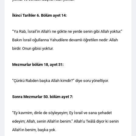
İkinci Tarihler 6. Bölüm ayet 14:
“Ya Rab, İsrail’in Allah’ı ne gökte ne yerde senin gibi Allah yoktur.”
Bakın İsrail oğullarına Yahudilere devamlı öğretilen nedir: Allah
birdir. Onun gibisi yoktur.
Mezmurlar bölüm 18, ayet 31:
“Çünkü Rabden başka Allah kimdir?” diye soru yöneltiyor.
Sonra Mezmurlar 50. bölüm ayet 7:
“Ey kavmim, dinle de söyleyeyim; Ey İsrail ve sana şehadet
edeyim; Allah, senin Allah’ın benim.” Allah’u Teâlâ diyor ki senin
Allah’ın benim, başka yok.