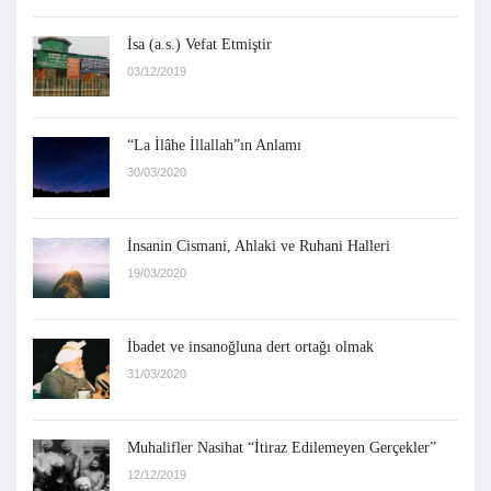
İsa (a.s.) Vefat Etmiştir
03/12/2019
“La İlâhe İllallah”ın Anlamı
30/03/2020
İnsanin Cismani, Ahlaki ve Ruhani Halleri
19/03/2020
İbadet ve insanoğluna dert ortağı olmak
31/03/2020
Muhalifler Nasihat “İtiraz Edilemeyen Gerçekler”
12/12/2019