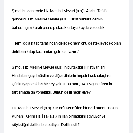
Şimdi bu dönemde Hz. Mesih-i Mevud (a.s)’ı Allahu Teâlâ
gönderdi. Hz. Mesih-i Mevud (a.s) Hıristiyanlara demin
bahsettiğim kuralı prensip olarak ortaya koydu ve dedi ki:
“Hem iddia kitap tarafından gelecek hem onu destekleyecek olan
delillerin kitap tarafından gelmesi lazım.”
Şimdi, Hz. Mesih-i Mevud (a.s)’ın bu taktiği Hıristiyanları,
Hinduları, gayrimüslim ve diğer dinlerin hepsini çok sıkıştırdı.
Çünkü yapacakları bir şey yoktu. Bu soru, 14-15 gün süren bu
tartışmada da yöneltildi. Bunun delili nedir diye?
Hz. Mesih-i Mevud (a.s) Kur-an’ı Kerim’den bir delil sundu. Bakın
Kur-an’ı Kerim Hz. İsa (a.s.)’ın ilah olmadığını söylüyor ve
söylediğni delillerle ispatlıyor. Delil nedir?