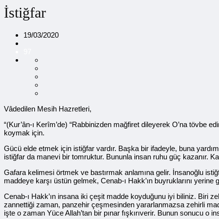
İstiğfar
19/03/2020
97
Vâdedilen Mesih Hazretleri,
“(Kur’ân-ı Kerîm’de) “Rabbinizden mağfiret dileyerek O’na tövbe edin”[1
koymak için.
Gücü elde etmek için istiğfar vardır. Başka bir ifadeyle, buna yardı
istiğfar da manevi bir tomruktur. Bununla insan ruhu güç kazanır. 
Gafara kelimesi örtmek ve bastırmak anlamına gelir. İnsanoğlu isti
maddeye karşı üstün gelmek, Cenab-ı Hakk’ın buyruklarını yerine get
Cenab-ı Hakk’ın insana iki çeşit madde koyduğunu iyi biliniz. Biri z
zannettiği zaman, panzehir çeşmesinden yararlanmazsa zehirli madde 
işte o zaman Yüce Allah’tan bir pınar fışkırıverir. Bunun sonucu o ins