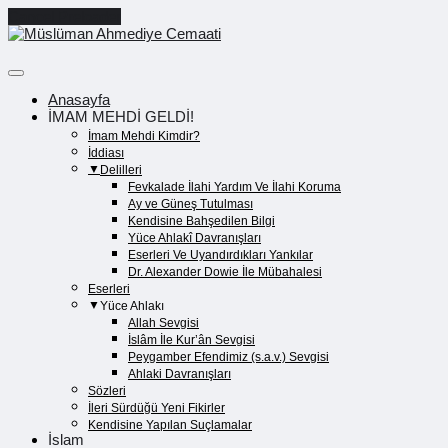
Cancel Preloader
Anasayfa
İMAM MEHDİ GELDİ!
İmam Mehdi Kimdir?
İddiası
Delilleri
Fevkalade İlahi Yardım Ve İlahi Koruma
Ay ve Güneş Tutulması
Kendisine Bahşedilen Bilgi
Yüce Ahlakî Davranışları
Eserleri Ve Uyandırdıkları Yankılar
Dr. Alexander Dowie İle Mübahalesi
Eserleri
Yüce Ahlakı
Allah Sevgisi
İslâm İle Kur’ân Sevgisi
Peygamber Efendimiz (s.a.v.) Sevgisi
Ahlaki Davranışları
Sözleri
İleri Sürdüğü Yeni Fikirler
Kendisine Yapılan Suçlamalar
İslam