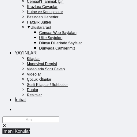
Cemaat’İ Tanımak İçin
İtirazlara Cevaplar
Hutbe ve Konuşmalar
Basından Haberler
Haftalık Bülten
UluslararasI
Cemaat Web Sayfaları
Ülke Sayfaları
Dünya Dillerinde Sayfalar
Dünyada Camilerimiz
YAYINLAR
Kitaplar
Maneviyat Dergisi
Videolarla Soru Cevap
Videolar
Çocuk Kİtapları
Sesli Kİtaplar / Sohbetler
Dualar
Resimler
İrtibat
✕
İmani Konular