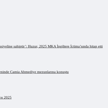
iyeline sahiptir’: Huzur, 2025 MKA İngiltere İctima’sında hitap etti
töreninde Camia Ahmediye mezunlarına konuştu
yıs 2025