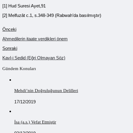
[1] Hud Suresi Ayet,91
[2] Melfuzât c.1, s.348-349 (Rabwah’da basılmıştır)
Önceki
Ahmedilerin itaate verdikleri önem
Sonraki
Kavl-i Sedid (Eğri Olmayan Söz)
Gündem Konuları
Mehdi’nin Doğruluğunun Delilleri
17/12/2019
İsa (a.s.) Vefat Etmiştir