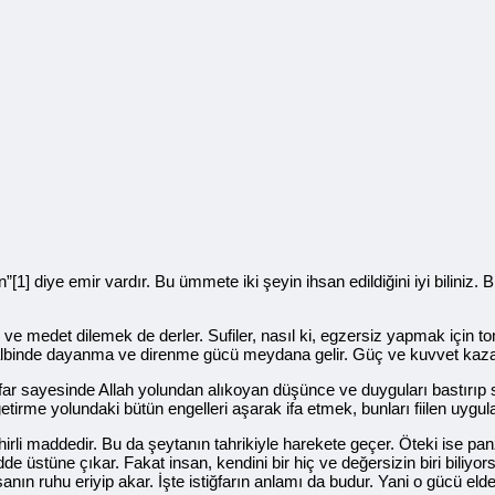
] diye emir vardır. Bu ümmete iki şeyin ihsan edildiğini iyi biliniz. Bir
m ve medet dilemek de derler. Sufiler, nasıl ki, egzersiz yapmak için 
Kalbinde dayanma ve direnme gücü meydana gelir. Güç ve kuvvet kazan
ğfar sayesinde Allah yolundan alıkoyan düşünce ve duyguları bastırıp 
irme yolundaki bütün engelleri aşarak ifa etmek, bunları fiilen uygu
ehirli maddedir. Bu da şeytanın tahrikiyle harekete geçer. Öteki ise p
üstüne çıkar. Fakat insan, kendini bir hiç ve değersizin biri biliyor
anın ruhu eriyip akar. İşte istiğfarın anlamı da budur. Yani o gücü eld