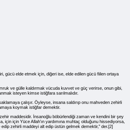
i, gücü elde etmek için, diğeri ise, elde edilen gücü fiilen ortaya
tomruk ve gülle kaldırmak vücuda kuvvet ve güç verirse, onun gibi,
mak isteyen kimse istiğfara sarılmalıdır.
saklamaya çalışır. Öyleyse, insana saldırıp onu mahveden zehirli
lamaya koymak istiğfar demektir.
anzehir maddesidir. İnsanoğlu böbürlendiği zaman ve kendini bir şey
sa, için için Yüce Allah’ın yardımına muhtaç olduğunu hissediyorsa,
e edip zehirli maddeyi alt edip üstün gelmek demektir,” der.[2]