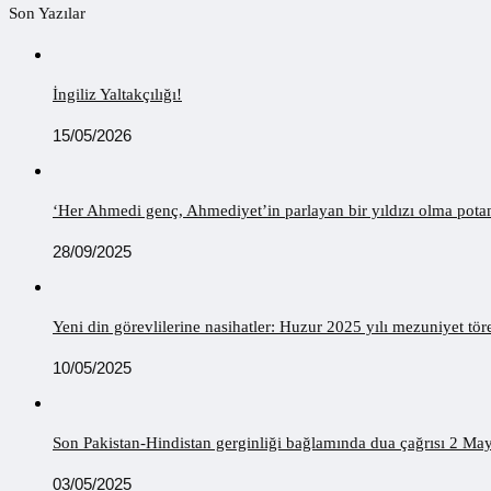
Son Yazılar
İngiliz Yaltakçılığı!
15/05/2026
‘Her Ahmedi genç, Ahmediyet’in parlayan bir yıldızı olma potans
28/09/2025
Yeni din görevlilerine nasihatler: Huzur 2025 yılı mezuniyet 
10/05/2025
Son Pakistan-Hindistan gerginliği bağlamında dua çağrısı 2 Ma
03/05/2025