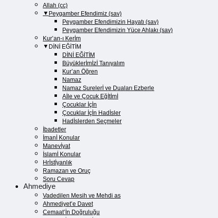
Allah (cc)
Peygamber Efendimiz (sav)
Peygamber Efendimizin Hayatı (sav)​
Peygamber Efendimizin Yüce Ahlakı (sav)​
Kur’an-ı Kerİm
DİNİ EĞİTİM
DİNİ EĞİTİM
Büyüklerİmİzİ Tanıyalım
Kur’an Öğren
Namaz
Namaz Surelerİ ve Duaları Ezberle
Aİle ve Çocuk Eğİtİmİ
Çocuklar İçİn
Çocuklar İçİn Hadİsler
Hadİslerden Seçmeler
İbadetler
İmanİ Konular
Manevİyat
İslamİ Konular
Hrİstİyanlık
Ramazan ve Oruç
Soru Cevap
Ahmediye
Vadedilen Mesih ve Mehdi as
Ahmediyet’e Davet
Cemaat’İn Doğruluğu