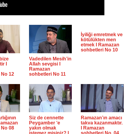
İyiliği emretmek ve
kötülükten men
etmek I Ramazan
sohbetleri No 10
bize
Vadedilen Mesih’in
ir I
Allah sevgisi I
Ramazan
i No 12
sohbetleri No 11
rlığının
Siz de cennette
Ramazan’ın amacı
I Ramazan
Peygamber ‘e
takva kazanmaktır.
i No 08
yakın olmak
I Ramazan
istemez misiniz? I
sohbetleri No. 04