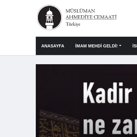
ANASAYFA
İMAM MEHDİ GELDİ!
İ