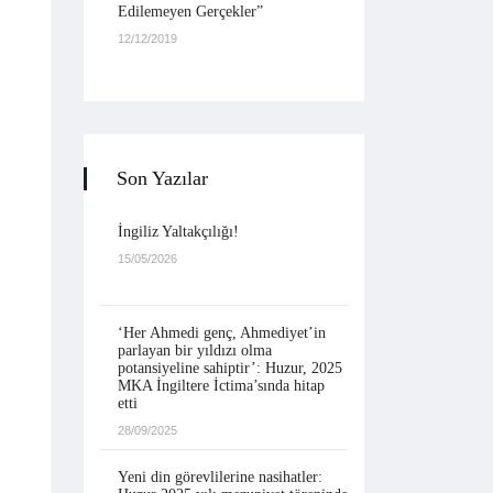
Edilemeyen Gerçekler”
12/12/2019
Son Yazılar
İngiliz Yaltakçılığı!
15/05/2026
‘Her Ahmedi genç, Ahmediyet’in
parlayan bir yıldızı olma
potansiyeline sahiptir’: Huzur, 2025
MKA İngiltere İctima’sında hitap
etti
28/09/2025
Yeni din görevlilerine nasihatler: