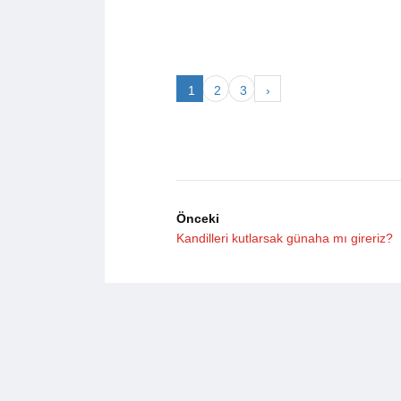
1
2
3
›
Önceki
Kandilleri kutlarsak günaha mı gireriz?