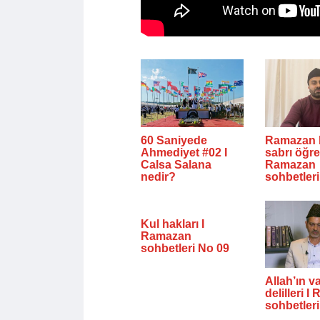
60 Saniyede
Ramazan 
Ahmediyet #02 I
sabrı öğret
Calsa Salana
Ramazan
nedir?
sohbetler
Kul hakları I
Ramazan
sohbetleri No 09
Allah’ın va
delilleri 
sohbetler