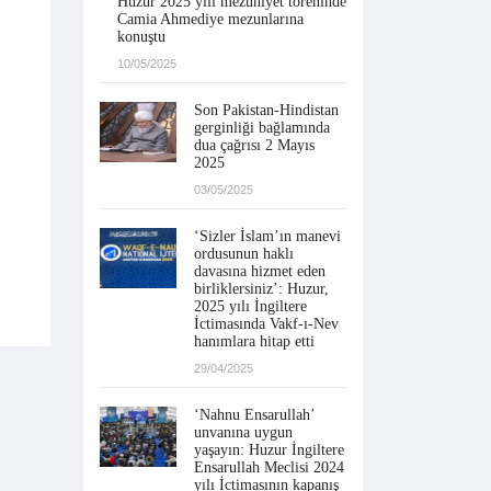
Huzur 2025 yılı mezuniyet töreninde
Camia Ahmediye mezunlarına
konuştu
10/05/2025
Son Pakistan-Hindistan
gerginliği bağlamında
dua çağrısı 2 Mayıs
2025
03/05/2025
‘Sizler İslam’ın manevi
ordusunun haklı
davasına hizmet eden
birliklersiniz’: Huzur,
2025 yılı İngiltere
İctimasında Vakf-ı-Nev
hanımlara hitap etti
29/04/2025
‘Nahnu Ensarullah’
unvanına uygun
yaşayın: Huzur İngiltere
Ensarullah Meclisi 2024
yılı İctimasının kapanış