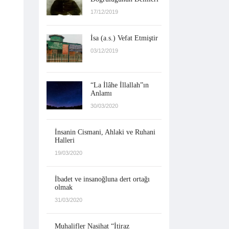
17/12/2019
İsa (a.s.) Vefat Etmiştir
03/12/2019
“La İlâhe İllallah”ın
Anlamı
30/03/2020
İnsanin Cismani, Ahlaki ve Ruhani
Halleri
19/03/2020
İbadet ve insanoğluna dert ortağı
olmak
31/03/2020
Muhalifler Nasihat “İtiraz