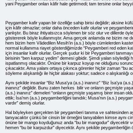
yani Peygamber onları kâfir hale getirmedi; tam tersine onlar bey
Peygamber kafir yapan bir özelliğe sahip birisi değildir; aksine küfü
için kâfir olmazlar; onlar daha önceden kafir olurlar ve peygamb
yanlıştır. Bu biraz ihtiyatsızca söylenen bir söz olur ve dillerde öyl
göstererek böyle kullanmıştır. Ama gerçek anlamda ne bizim ne de 
hem bizim hem Vâdedilen Mesih’in (a.s.) böyle cümlelerden kastet
normal kullanıma riayet gösterdiğimizde “Peygamberi red eden kafir 
için insanlar kafir olurlar. Gerçek şudur ki bir Peygamberi tanıma
birisinin “ben karpuz yedim” demesi gibidir. Şimdi yalan söylediği
ispatlanmış olacaktır. Önüne bir karpuz koyup ne olduğunu sorun
çıkacaktır. Ama yalanı ortaya çıkınca görenler hiçbir zaman “bu
söyleme alışkanlığı ile hiçbir alakası yoktur; sadece o alışkanlığı
Aynı şekilde insanlar “Biz Musa’ya (a.s.) inanırız” “Biz İsa’ya (a.
inanırız” değildir. Bunu zaten herkes bilir ve onların geçmişte yaş
(a.s.) inanırız” demeleri “onların geçmişte yaşamış birer insan oldu
ettik; İsa’nın (a.s.) peygamberliğini tanıdık; Musa’nın (a.s.) peyg
vardır” demiş olurlar.
Hal böyleyken gerçekten bir peygamberi tanıma ve sahtesinden ay
tanıyacaktır çünkü bir cinsin bir örneğini tanıyabilen kimse aynı c
önüne bir mango koyduğunuz anda “bu bir mangodur” diyecektir ve
hemen “bu bir karpuzdur” diyecektir. Aynı şekilde peygamberliğin 