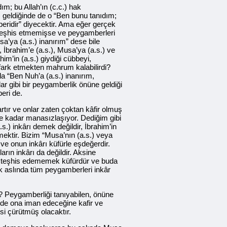
m; bu Allah’ın (c.c.) hak
) geldiğinde de o “Ben bunu tanıdım;
beridir” diyecektir. Ama eğer gerçek
 teşhis etmemişse ve peygamberleri
sa’ya (a.s.) inanırım” dese bile
 İbrahim’e (a.s.), Musa’ya (a.s.) ve
im’in (a.s.) giydiği cübbeyi,
 fark etmekten mahrum kalabilirdi?
 “Ben Nuh’a (a.s.) inanırım,
ar gibi bir peygamberlik önüne geldiği
eri de.
rtır ve onlar zaten çoktan kâfir olmuş
ne kadar manasızlaşıyor. Dediğim gibi
.) inkârı demek değildir, İbrahim’in
emektir. Bizim “Musa’nın (a.s.) veya
ve onun inkârı küfürle eşdeğerdir.
rın inkârı da değildir. Aksine
i teşhis edememek küfürdür ve buda
rek aslında tüm peygamberleri inkâr
n? Peygamberliği tanıyabilen, önüne
nde ona iman edeceğine kafir ve
si çürütmüş olacaktır.