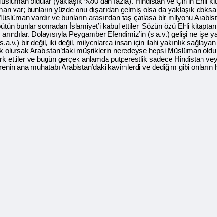
üslüman oldular (yaklaşık %90 dan fazla). Hindistan ve Çin’in Ehli ki
n var; bunların yüzde onu dışarıdan gelmiş olsa da yaklaşık doksan
üslüman vardır ve bunların arasından taş çatlasa bir milyonu Arabis
ütün bunlar sonradan İslamiyet’i kabul ettiler. Sözün özü Ehli kitaptan 
 arındılar. Dolayısıyla Peygamber Efendimiz’in (s.a.v.) gelişi ne işe 
.v.) bir değil, iki değil, milyonlarca insan için ilahi yakınlık sağlay
acak olursak Arabistan’daki müşriklerin neredeyse hepsi Müslüman oldu 
terk ettiler ve bugün gerçek anlamda putperestlik sadece Hindistan vey
u surenin ana muhatabı Arabistan’daki kavimlerdi ve dediğim gibi onlar