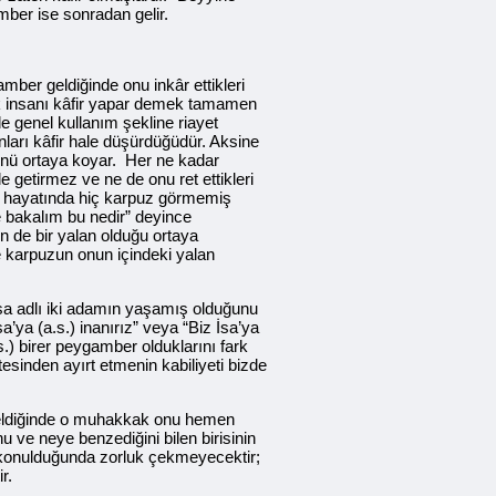
mber ise sonradan gelir.
amber geldiğinde onu inkâr ettikleri
ek insanı kâfir yapar demek tamamen
 de genel kullanım şekline riayet
ları kâfir hale düşürdüğüdür. Aksine
ünü ortaya koyar. Her ne kadar
 getirmez ve ne de onu ret ettikleri
ali hayatında hiç karpuz görmemiş
e bakalım bu nedir” deyince
 de bir yalan olduğu ortaya
 karpuzun onun içindeki yalan
 İsa adlı iki adamın yaşamış olduğunu
’ya (a.s.) inanırız” veya “Biz İsa’ya
s.) birer peygamber olduklarını fark
esinden ayırt etmenin kabiliyeti bizde
 geldiğinde o muhakkak onu hemen
u ve neye benzediğini bilen birisinin
 konulduğunda zorluk çekmeyecektir;
r.