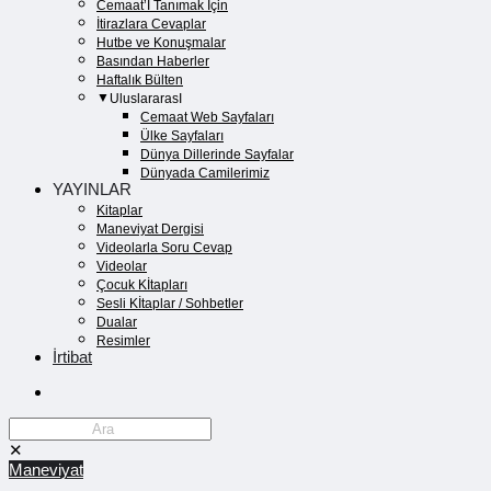
Cemaat’İ Tanımak İçin
İtirazlara Cevaplar
Hutbe ve Konuşmalar
Basından Haberler
Haftalık Bülten
UluslararasI
Cemaat Web Sayfaları
Ülke Sayfaları
Dünya Dillerinde Sayfalar
Dünyada Camilerimiz
YAYINLAR
Kitaplar
Maneviyat Dergisi
Videolarla Soru Cevap
Videolar
Çocuk Kİtapları
Sesli Kİtaplar / Sohbetler
Dualar
Resimler
İrtibat
✕
Maneviyat