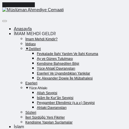
Cancel Preloader
Anasayfa
İMAM MEHDİ GELDİ!
İmam Mehdi Kimdir?
İddiası
Delilleri
Fevkalade İlahi Yardım Ve İlahi Koruma
Ay ve Güneş Tutulması
Kendisine Bahşedilen Bilgi
Yüce Ahlakî Davranışları
Eserleri Ve Uyandırdıkları Yankılar
Dr. Alexander Dowie İle Mübahalesi
Eserleri
Yüce Ahlakı
Allah Sevgisi
İslâm İle Kur’ân Sevgisi
Peygamber Efendimiz (s.a.v.) Sevgisi
Ahlaki Davranışları
Sözleri
İleri Sürdüğü Yeni Fikirler
Kendisine Yapılan Suçlamalar
İslam