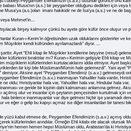
olduğu cübbeyi Peygamber Efendimizin (s.a.v.) üstünde görünce onu kâ
nne babası Musa’nın (a.s.) bir peygamber olduğunu dedikleri için veya 
a ne Musa’ya (a.s.)olan imanı hakikidir ne de İsa’ya (a.s.) ve ne de b
et veya Mehmet’in…
rtışılacak birşey kalmıyor çünkü bu ayete göre küfür önce oluşur ve
rtanlar Kuran-ı-Kerim’in öğretisinden uzak olduklarını gösterirler ve k
m Müşrikler kendi küfründen ayrılamazlardı” diyor. …
tır. Ayet “Ehli kitap ile Müşrikler kendilerine beyyine (resul) gelene
ikler küfürlerini bıraktılar mı? Kuran-ı-Kerimin gelişiyle Ehli kitap ve
 tüm müşriklerin küfürlerinden kurtulacaklarını iddia etmiyor. Ayet başk
şriklerden bir kişi bile Müslüman/Mümin hale gelemezdi”. Yani ayet “
 demiyor. Aksine ayet “Peygamber Efendimiz (s.a.v.) gelmeseydi onla
ygamber Efendimize (s.a.v.) inanmayan Yahudiler hala vardır, Hıristiy
e oldu; Hıristiyanlar hala var, Yahudiler hala var, Hindular hala var, 
na inanması ve geride bir kişinin dahi kalmaması anlamına gelmez. Aks
ı açılmış olur ve insanlar için şeytanın pençesinden kurtulmak için ve 
er on; hala binlerce inanmayanlar var diye gelmesi hiçbir işe yaramadı 
r ve eğer o gelip bu kapıyı açmaz ise diğer insanlardan bir tanesi bile 
üzde yüzü kabul etmese de, Peygamber Efendimizin (s.a.v.) açmış olduğ
rek küfürlerinden arındılar. Örneğin Ehli kitabı ele alacak olursak 
riye’nin hemen hemen hepsi Müslüman oldu, Arabistan’da ki Hıristi