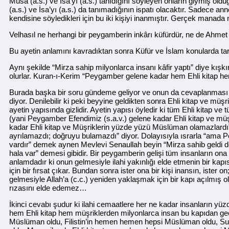
Musa (a.s.) ve İsa’yı (a.s.) tanıdığını söyleyen onların giymiş 
(a.s.) ve İsa’yı (a.s.) da tanımadığının ispatı olacaktır. Sadece a
kendisine söyledikleri için bu iki kişiyi inanmıştır. Gerçek manad
Velhasıl ne herhangi bir peygamberin inkârı küfürdür, ne de Ahm
Bu ayetin anlamını kavradıktan sonra Küfür ve İslam konularda ta
Aynı şekilde “Mirza sahip milyonlarca insanı kâfir yaptı” diye kışkı
olurlar. Kuran-ı-Kerim “Peygamber gelene kadar hem Ehli kitap he
Burada başka bir soru gündeme geliyor ve onun da cevaplanması şart
diyor. Denilebilir ki peki beyyine geldikten sonra Ehli kitap ve müşr
ayetin yapısında gizlidir. Ayetin yapısı öyledir ki tüm Ehli kitap ve
(yani Peygamber Efendimiz (s.a.v.) gelene kadar Ehli kitap ve mü
kadar Ehli kitap ve Müşriklerin yüzde yüzü Müslüman olamazlardı”
ayrılamazdı; doğruyu bulamazdı” diyor. Dolayısıyla ısrarla “ama Pe
vardır” demek aynen Mevlevi Senaullah beyin “Mirza sahib geldi de n
hala var” demesi gibidir. Bir peygamberin gelişi tüm insanların o
anlamdadır ki onun gelmesiyle ilahi yakınlığı elde etmenin bir kapıs
için bir fırsat çıkar. Bundan sonra ister ona bir kişi inansın, ist
gelmesiyle Allah’a (c.c.) yeniden yaklaşmak için bir kapı açılmış olu
rızasını elde edemez…
İkinci cevabı şudur ki ilahi cemaatlere her ne kadar insanların y
hem Ehli kitap hem müşriklerden milyonlarca insan bu kapıdan geçe
Müslüman oldu, Filistin’in hemen hemen hepsi Müslüman oldu, Su