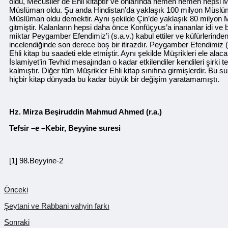
oldu, Mecusiler de Ehli kitaptır ve onlarında hemen hemen hepsi M
Müslüman oldu. Şu anda Hindistan’da yaklaşık 100 milyon Müslüma
Müslüman oldu demektir. Aynı şekilde Çin’de yaklaşık 80 milyon M
gitmiştir. Kalanların hepsi daha önce Konfüçyus’a inananlar idi ve b
miktar Peygamber Efendimiz’i (s.a.v.) kabul ettiler ve küfürlerinden
incelendiğinde son derece boş bir itirazdır. Peygamber Efendimiz (s.a
Ehli kitap bu saadeti elde etmiştir. Aynı şekilde Müşrikleri ele al
İslamiyet’in Tevhid mesajından o kadar etkilendiler kendileri şirki 
kalmıştır. Diğer tüm Müşrikler Ehli kitap sınıfına girmişlerdir. B
hiçbir kitap dünyada bu kadar büyük bir değişim yaratamamıştı.
Hz. Mirza Beşiruddin Mahmud Ahmed (r.a.)
Tefsir –e –Kebir, Beyyine suresi
[1] 98.Beyyine-2
Önceki
Şeytani ve Rabbani vahyin farkı
Sonraki