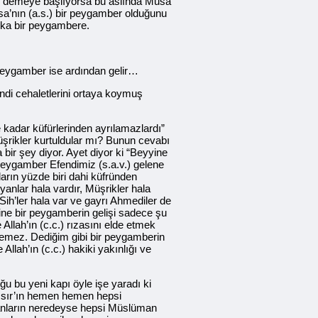
fir demeye başlıyorsa bu aslında Musa
İsa’nın (a.s.) bir peygamber olduğunu
aşka bir peygambere.
 peygamber ise ardından gelir…
endi cehaletlerini ortaya koymuş
 kadar küfürlerinden ayrılamazlardı”
 Müşrikler kurtuldular mı? Bunun cevabı
a bir şey diyor. Ayet diyor ki “Beyyine
Peygamber Efendimiz (s.a.v.) gelene
rın yüzde biri dahi küfründen
anlar hala vardır, Müşrikler hala
Sih’ler hala var ve gayrı Ahmediler de
ine bir peygamberin gelişi sadece şu
Allah’ın (c.c.) rızasını elde etmek
denemez. Dediğim gibi bir peygamberin
Allah’ın (c.c.) hakiki yakınlığı ve
u bu yeni kapı öyle işe yaradı ki
Mısır’ın hemen hemen hepsi
yanların neredeyse hepsi Müslüman