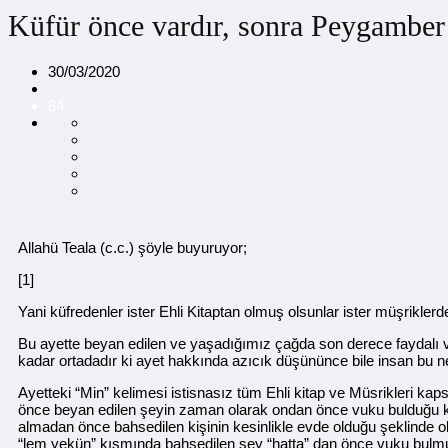
Küfür önce vardır, sonra Peygamber 
30/03/2020
84
Allahü Teala (c.c.) şöyle buyuruyor;
[1]
Yani küfredenler ister Ehli Kitaptan olmuş olsunlar ister müşrikler
Bu ayette beyan edilen ve yaşadığımız çağda son derece faydalı v
kadar ortadadır ki ayet hakkında azıcık düşününce bile insan bu n
Ayetteki “Min” kelimesi istisnasız tüm Ehli kitap ve Müsrikleri ka
önce beyan edilen şeyin zaman olarak ondan önce vuku bulduğu ka
almadan önce bahsedilen kişinin kesinlikle evde olduğu şeklinde olac
“lem yekün” kısmında bahsedilen şey “hatta” dan önce vuku bulmuşt