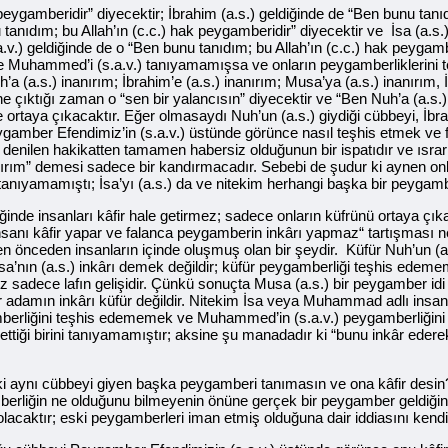
ygamberidir” diyecektir; İbrahim (a.s.) geldiğinde de “Ben bunu tanıdı
tanıdım; bu Allah’ın (c.c.) hak peygamberidir” diyecektir ve İsa (a.s.
v.) geldiğinde de o “Ben bunu tanıdım; bu Allah’ın (c.c.) hak peygam
 ve Muhammed’i (s.a.v.) tanıyamamışsa ve onların peygamberliklerini
a (a.s.) inanırım; İbrahim’e (a.s.) inanırım; Musa’ya (a.s.) inanırım, İ
çıktığı zaman o “sen bir yalancısın” diyecektir ve “Ben Nuh’a (a.s.),
e ortaya çıkacaktır. Eğer olmasaydı Nuh’un (a.s.) giydiği cübbeyi, İbrah
Peygamber Efendimiz’in (s.a.v.) üstünde görünce nasıl teşhis etmek ve
ilen hakikatten tamamen habersiz olduğunun bir ispatıdır ve ısrarla
nanırım” demesi sadece bir kandırmacadır. Sebebi de şudur ki aynen onl
tanıyamamıştı; İsa’yı (a.s.) da ve nitekim herhangi başka bir peygamb
nde insanları kâfir hale getirmez; sadece onların küfrünü ortaya çıka
 insanı kâfir yapar ve falanca peygamberin inkârı yapmaz“ tartışması 
n önceden insanların içinde oluşmuş olan bir şeydir. Küfür Nuh’un (a.s
 İsa’nın (a.s.) inkârı demek değildir; küfür peygamberliği teşhis edem
 sadece lafın gelişidir. Çünkü sonuçta Musa (a.s.) bir peygamber idi 
r adamın inkârı küfür değildir. Nitekim İsa veya Muhammad adlı insanla
mberliğini teşhis edememek ve Muhammed’in (s.a.v.) peygamberliğin
 ettiği birini tanıyamamıştır; aksine şu manadadır ki “bunu inkâr ede
ur ki aynı cübbeyi giyen başka peygamberi tanımasın ve ona kâfir desi
berliğin ne olduğunu bilmeyenin önüne gerçek bir peygamber geldiği
olacaktır; eski peygamberleri iman etmiş olduğuna dair iddiasını kendi