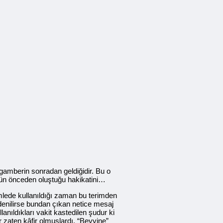
gamberin sonradan geldiğidir. Bu o
frün önceden oluştuğu hakikatini…
ümlede kullanıldığı zaman bu terimden
enilirse bundan çıkan netice mesaj
anıldıkları vakit kastedilen şudur ki
 zaten kâfir olmuşlardı. “Beyyine”