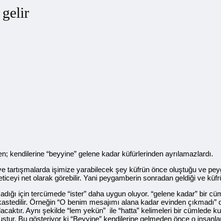
gelir
den; kendilerine “beyyine” gelene kadar küfürlerinden ayrılamazlardı.
e tartışmalarda işimize yarabilecek şey küfrün önce oluştuğu ve pey
eticeyi net olarak görebilir. Yani peygamberin sonradan geldiği ve kü
psadığı için tercümede “ister” daha uygun oluyor. “gelene kadar” bir c
stedilir. Örneğin “O benim mesajımı alana kadar evinden çıkmadı” d
aktır. Aynı şekilde “lem yekün” ile “hatta” kelimeleri bir cümlede kull
ur. Bu gösteriyor ki “Beyyine” kendilerine gelmeden önce o insanlar