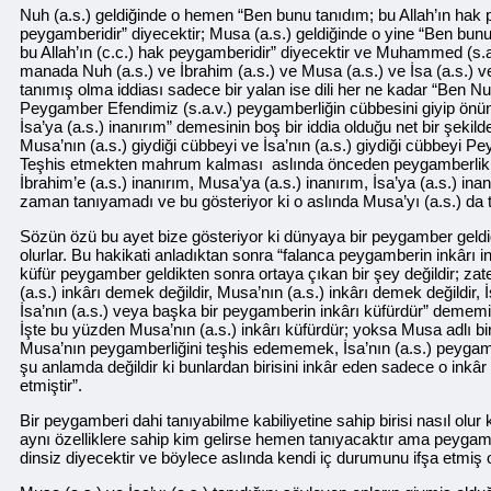
Nuh (a.s.) geldiğinde o hemen “Ben bunu tanıdım; bu Allah’ın hak pe
peygamberidir” diyecektir; Musa (a.s.) geldiğinde o yine “Ben bunu 
bu Allah’ın (c.c.) hak peygamberidir” diyecektir ve Muhammed (s.a.
manada Nuh (a.s.) ve İbrahim (a.s.) ve Musa (a.s.) ve İsa (a.s.)
tanımış olma iddiası sadece bir yalan ise dili her ne kadar “Ben Nuh’
Peygamber Efendimiz (s.a.v.) peygamberliğin cübbesini giyip önüne 
İsa’ya (a.s.) inanırım” demesinin boş bir iddia olduğu net bir şekild
Musa’nın (a.s.) giydiği cübbeyi ve İsa’nın (a.s.) giydiği cübbeyi 
Teşhis etmekten mahrum kalması aslında önceden peygamberlik den
İbrahim’e (a.s.) inanırım, Musa’ya (a.s.) inanırım, İsa’ya (a.s.) i
zaman tanıyamadı ve bu gösteriyor ki o aslında Musa’yı (a.s.) da 
Sözün özü bu ayet bize gösteriyor ki dünyaya bir peygamber geldiği
olurlar. Bu hakikati anladıktan sonra “falanca peygamberin inkârı
küfür peygamber geldikten sonra ortaya çıkan bir şey değildir; zate
(a.s.) inkârı demek değildir, Musa’nın (a.s.) inkârı demek değildir,
İsa’nın (a.s.) veya başka bir peygamberin inkârı küfürdür” dememiz
İşte bu yüzden Musa’nın (a.s.) inkârı küfürdür; yoksa Musa adlı bi
Musa’nın peygamberliğini teşhis edememek, İsa’nın (a.s.) peyga
şu anlamda değildir ki bunlardan birisini inkâr eden sadece o inkâr
etmiştir”.
Bir peygamberi dahi tanıyabilme kabiliyetine sahip birisi nasıl ol
aynı özelliklere sahip kim gelirse hemen tanıyacaktır ama peygam
dinsiz diyecektir ve böylece aslında kendi iç durumunu ifşa etmiş 