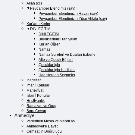
Allah (cc)
Peygamber Efendimiz (sav)
Peygamber Efendimizin Hayatı (sav)​
Peygamber Efendimizin Yüce Ahlakı (sav)​
Kur’an-ı Kerİm
DİNİ EĞİTİM
DİNİ EĞİTİM
Büyüklerİmİzİ Tanıyalım
Kur’an Öğren
Namaz
Namaz Surelerİ ve Duaları Ezberle
Aİle ve Çocuk Eğİtİmİ
Çocuklar İçİn
Çocuklar İçİn Hadİsler
Hadİslerden Seçmeler
İbadetler
İmanİ Konular
Manevİyat
İslamİ Konular
Hrİstİyanlık
Ramazan ve Oruç
Soru Cevap
Ahmediye
Vadedilen Mesih ve Mehdi as
Ahmediyet’e Davet
Cemaat’İn Doğruluğu