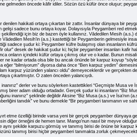
yine gelmeden öncede kâfir idiler. Sözün özü küfür önce oluşur; peyga
r denilen hakikati ortaya çıkartan bir zattır. İnsanlar dünyaya bir peyg
erin gelişi sadece bunu ortaya koyar. Dolayısıyla Peygamberi red etm
e şekillendiği için biz de bazen öyle kullanırız. Vâdedilen Mesih (a.s.)
Vâdedilen Mesih’in (a.s.) kastettiği bir Peygamberin gelmesiyle insan
tiği sadece şudur ki: Peygamber küfre bulaşmış olan insanların küfr
olur” desek de hakikat şudur ki; hiçbir peygamber insanları kafir hale
yınca onların içindeki küfür ortaya çıkmış olur ve o kadar. Bunun mis
 her ne kadar ortada olsa bile bu ancak önünde bir karpuz koyup “söyl
ca eğer “bilmiyorum” diyorsa daha önce “Ben karpuz yedim” demesinin
 adam karpuz yüzünden yalancı oldu” demeyeceklerdir ve gerçekten de
 ortaya çıkartmıştır. O zaten önceden yalancıydı.
s.) inanırız” derler ve bunu söylerken kastettikleri “Geçmişte Musa ve
amış birer adam olduğu ortadadır. Gerçek şudur ki insanların “Biz Musa
ğunu inanırız” şeklinde değildir Aksine “Biz Musa (a.s.) ve İsa’nın (a.
amberliğini tanıdık” ve bunu demekle “Bir peygamberi tanımanın ve saht
ırt etme özelliği birinde varsa yeni bir gerçek peygamber dünyaya
insin diğer örneğini de hemen tanır. Mango’nun nasıl bir meyve olduğun
 aynı şekilde karpuzu görmüş ve tanımış birisi de önüne bir karpuz
özünü tanımış birisi hiçbir peygamberi tanımakta zorluk çekmeyecekti