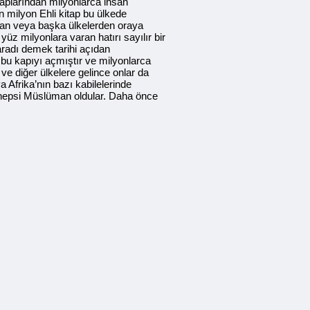
taplarından milyonlarca insan
 milyon Ehli kitap bu ülkede
tan veya başka ülkelerden oraya
yüz milyonlara varan hatırı sayılır bir
yaradı demek tarihi açıdan
an bu kapıyı açmıştır ve milyonlarca
ve diğer ülkelere gelince onlar da
a Afrika’nın bazı kabilelerinde
ın hepsi Müslüman oldular. Daha önce