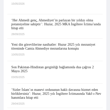
15/05/2026
‘Her Ahmedi genç, Ahmediyet’in parlayan bir yıldızı olma
potansiyeline sahiptir’: Huzur, 2025 MKA İngiltere İctima’sında
hitap etti
28/09/2025
Yeni din görevlilerine nasihatler: Huzur 2025 yılı mezuniyet
töreninde Camia Ahmediye mezunlarına konuştu
10/05/2025
Son Pakistan-Hindistan gerginliği bağlamında dua çağrısı 2
Mayıs 2025
03/05/2025
‘Sizler İslam’ın manevi ordusunun haklı davasına hizmet eden
birliklersiniz’: Huzur, 2025 yılı İngiltere İctimasında Vakf-ı-Nev
hanımlara hitap etti
29/04/2025