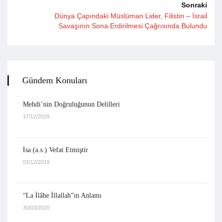
Sonraki
Dünya Çapındaki Müslüman Lider, Filistin – İsrail
Savaşının Sona Erdirilmesi Çağrısında Bulundu
Gündem Konuları
Mehdi’nin Doğruluğunun Delilleri
17/12/2019
İsa (a.s.) Vefat Etmiştir
03/12/2019
“La İlâhe İllallah”ın Anlamı
30/03/2020