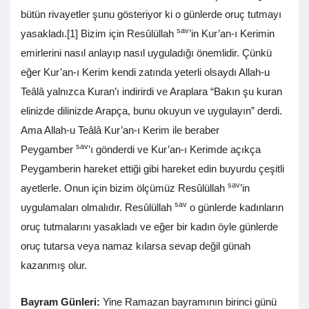
bütün rivayetler şunu gösteriyor ki o günlerde oruç tutmayı
sav
yasakladı.[1] Bizim için Resûlüllah
’in Kur’an-ı Kerimin
emirlerini nasıl anlayıp nasıl uyguladığı önemlidir. Çünkü
eğer Kur’an-ı Kerim kendi zatında yeterli olsaydı Allah-u
Teâlâ yalnızca Kuran’ı indirirdi ve Araplara “Bakın şu kuran
elinizde dilinizde Arapça, bunu okuyun ve uygulayın” derdi.
Ama Allah-u Teâlâ Kur’an-ı Kerim ile beraber
sav
Peygamber
’ı gönderdi ve Kur’an-ı Kerimde açıkça
Peygamberin hareket ettiği gibi hareket edin buyurdu çeşitli
sav
ayetlerle. Onun için bizim ölçümüz Resûlüllah
’in
sav
uygulamaları olmalıdır. Resûlüllah
o günlerde kadınların
oruç tutmalarını yasakladı ve eğer bir kadın öyle günlerde
oruç tutarsa veya namaz kılarsa sevap değil günah
kazanmış olur.
Bayram Günleri:
Yine Ramazan bayramının birinci günü