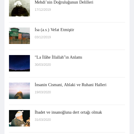
Mehdi’nin Doğruluğunun Delilleri
17/12/2019
İsa (a.s.) Vefat Etmiştir
03/12/2019
“La İlâhe İllallah”ın Anlamı
30/03/2020
İnsanin Cismani, Ahlaki ve Ruhani Halleri
19/03/2020
İbadet ve insanoğluna dert ortağı olmak
31/03/2020