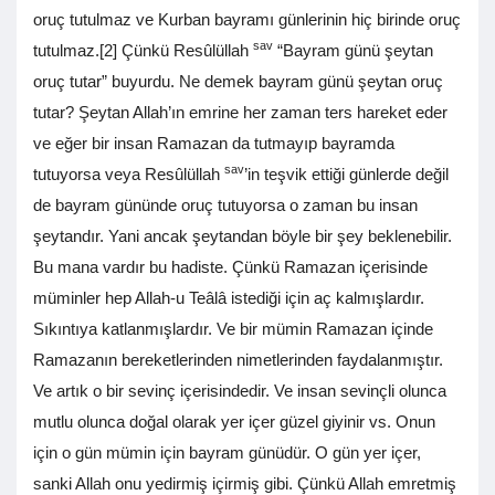
oruç tutulmaz ve Kurban bayramı günlerinin hiç birinde oruç
sav
tutulmaz.[2] Çünkü Resûlüllah
“Bayram günü şeytan
oruç tutar” buyurdu. Ne demek bayram günü şeytan oruç
tutar? Şeytan Allah’ın emrine her zaman ters hareket eder
ve eğer bir insan Ramazan da tutmayıp bayramda
sav
tutuyorsa veya Resûlüllah
’in teşvik ettiği günlerde değil
de bayram gününde oruç tutuyorsa o zaman bu insan
şeytandır. Yani ancak şeytandan böyle bir şey beklenebilir.
Bu mana vardır bu hadiste. Çünkü Ramazan içerisinde
müminler hep Allah-u Teâlâ istediği için aç kalmışlardır.
Sıkıntıya katlanmışlardır. Ve bir mümin Ramazan içinde
Ramazanın bereketlerinden nimetlerinden faydalanmıştır.
Ve artık o bir sevinç içerisindedir. Ve insan sevinçli olunca
mutlu olunca doğal olarak yer içer güzel giyinir vs. Onun
için o gün mümin için bayram günüdür. O gün yer içer,
sanki Allah onu yedirmiş içirmiş gibi. Çünkü Allah emretmiş