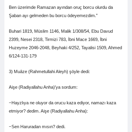
Ben üzerimde Ramazan ayından oruç borcu olurdu da
Şaban ayı gelmeden bu borcu ödeyemezdim.”
Buhari 1819, Müslim 1146, Malik 1/308/54, Ebu Davud
2399, Nesei 2318, Tirmizi 783, İbni Mace 1669, İbni
Huzeyme 2046-2048, Beyhaki 4/252, Tayalisi 1509, Ahmed
6/124-131-179
3) Muâze (Rahmetullahi Aleyh) şöyle dedi:
Aişe (Radiyallahu Anha)’ya sordum:
−Hayzlıya ne oluyor da orucu kaza ediyor, namazı kaza
etmiyor? dedim. Aişe (Radiyallahu Anha):
−Sen Haruradan mısın? dedi.