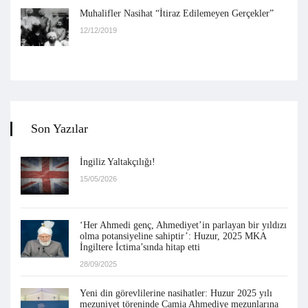
Muhalifler Nasihat “İtiraz Edilemeyen Gerçekler”
12/12/2019
Son Yazılar
İngiliz Yaltakçılığı!
15/05/2026
‘Her Ahmedi genç, Ahmediyet’in parlayan bir yıldızı
olma potansiyeline sahiptir’: Huzur, 2025 MKA
İngiltere İctima’sında hitap etti
28/09/2025
Yeni din görevlilerine nasihatler: Huzur 2025 yılı
mezuniyet töreninde Camia Ahmediye mezunlarına