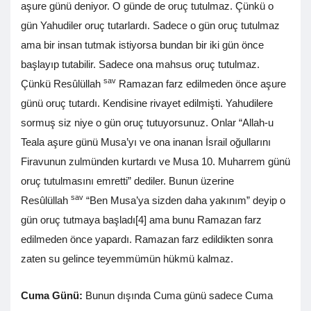
aşure günü deniyor. O günde de oruç tutulmaz. Çünkü o
gün Yahudiler oruç tutarlardı. Sadece o gün oruç tutulmaz
ama bir insan tutmak istiyorsa bundan bir iki gün önce
başlayıp tutabilir. Sadece ona mahsus oruç tutulmaz.
sav
Çünkü Resûlüllah
Ramazan farz edilmeden önce aşure
günü oruç tutardı. Kendisine rivayet edilmişti. Yahudilere
sormuş siz niye o gün oruç tutuyorsunuz. Onlar “Allah-u
Teala aşure günü Musa’yı ve ona inanan İsrail oğullarını
Firavunun zulmünden kurtardı ve Musa 10. Muharrem günü
oruç tutulmasını emretti” dediler. Bunun üzerine
sav
Resûlüllah
“Ben Musa’ya sizden daha yakınım” deyip o
gün oruç tutmaya başladı[4] ama bunu Ramazan farz
edilmeden önce yapardı. Ramazan farz edildikten sonra
zaten su gelince teyemmümün hükmü kalmaz.
Cuma Günü:
Bunun dışında Cuma günü sadece Cuma