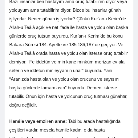
Bazı insanlar ben hastayım ama oruç tutabilirim diyor veya
yolcuyum ama tutabilirim diyor. Bizce bu insanlar günah
işliyorlar. Neden günah işliyorlar? Çünkü Kur’an-ı Kerim’de
Allah-u Teâlâ açık ve net ifade ile hasta ve yolcu olan başka
günlerde oruç tutsun buyurdu. Kur’an-ı Kerim’de bu konu
Bakara Sûresi 184. Ayette ve 185,186,187 de geçiyor. Ve
Allah-u Teâlâ orada hasta ve yolcu olan isterse oruç tutabilir
demiyor. “Fe iddetün ve min kane minküm merizan ev ala
seferin ve iddetün min eyyamin uhar” buyurdu. Yani
“Aranızda hasta olan ve yolcu olan orucunu ve sayısını
başka günlerde tamamlasın” buyurdu. Demedi isterse
tutabilir. Onun için hasta ve yolcunun oruç tutması günahtır,
doğru değildir.
Hamile veya emziren anne:
Tabi bu arada hastalığında
çeşitleri vardır, mesela hamile kadın, o da hasta