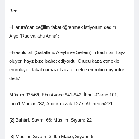
Ben:
−Harura’dan değilim fakat öğrenmek istiyorum dedim.
Aişe (Radiyallahu Anha):
−Rasulullah (Sallallahu Aleyhi ve Sellem)’in kadınları hayz
oluyor, hayz bize isabet ediyordu. Orucu kaza etmekle
emroluyor, fakat namazı kaza etmekle emrolunmuyorduk
dedi.”
Müslim 335/69, Ebu Avane 941-942, İbnu’l-Carud 101,
İbnu’l-Münzir 782, Abdurrezzak 1277, Ahmed 5/231
[2] Buhârî, Savm: 66; Müslim, Sıyam: 22
[3] Müslim: Sıyam: 3; İbn Mâce, Sıyam: 5