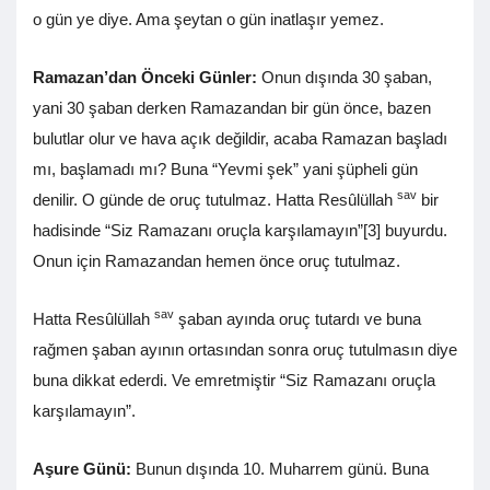
o gün ye diye. Ama şeytan o gün inatlaşır yemez.
Ramazan’dan Önceki Günler:
Onun dışında 30 şaban,
yani 30 şaban derken Ramazandan bir gün önce, bazen
bulutlar olur ve hava açık değildir, acaba Ramazan başladı
mı, başlamadı mı? Buna “Yevmi şek” yani şüpheli gün
sav
denilir. O günde de oruç tutulmaz. Hatta Resûlüllah
bir
hadisinde “Siz Ramazanı oruçla karşılamayın”[3] buyurdu.
Onun için Ramazandan hemen önce oruç tutulmaz.
sav
Hatta Resûlüllah
şaban ayında oruç tutardı ve buna
rağmen şaban ayının ortasından sonra oruç tutulmasın diye
buna dikkat ederdi. Ve emretmiştir “Siz Ramazanı oruçla
karşılamayın”.
Aşure Günü:
Bunun dışında 10. Muharrem günü. Buna