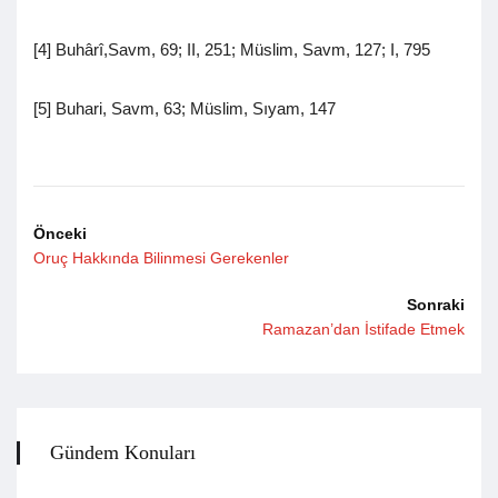
[4] Buhârî,Savm, 69; II, 251; Müslim, Savm, 127; I, 795
[5] Buhari, Savm, 63; Müslim, Sıyam, 147
Önceki
Oruç Hakkında Bilinmesi Gerekenler
Sonraki
Ramazan’dan İstifade Etmek
Gündem Konuları