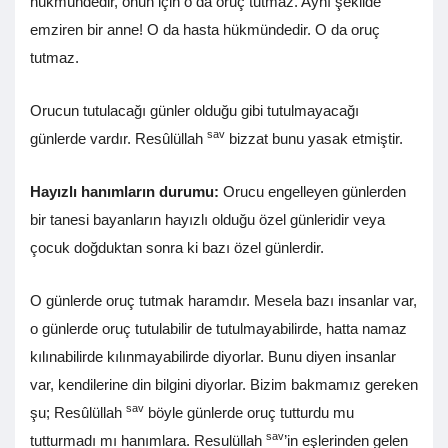
hükmündedir, onun için o da oruç tutmaz. Aynı şekilde
emziren bir anne! O da hasta hükmündedir. O da oruç
tutmaz.
Orucun tutulacağı günler olduğu gibi tutulmayacağı
sav
günlerde vardır. Resûlüllah
bizzat bunu yasak etmiştir.
Hayızlı hanımların durumu:
Orucu engelleyen günlerden
bir tanesi bayanların hayızlı olduğu özel günleridir veya
çocuk doğduktan sonra ki bazı özel günlerdir.
O günlerde oruç tutmak haramdır. Mesela bazı insanlar var,
o günlerde oruç tutulabilir de tutulmayabilirde, hatta namaz
kılınabilirde kılınmayabilirde diyorlar. Bunu diyen insanlar
var, kendilerine din bilgini diyorlar. Bizim bakmamız gereken
sav
şu; Resûlüllah
böyle günlerde oruç tutturdu mu
sav
tutturmadı mı hanımlara. Resulüllah
’in eşlerinden gelen