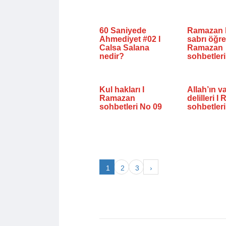
60 Saniyede
Ramazan 
Ahmediyet #02 I
sabrı öğret
Calsa Salana
Ramazan
nedir?
sohbetler
Kul hakları I
Allah’ın va
Ramazan
delilleri 
sohbetleri No 09
sohbetler
1
2
3
›