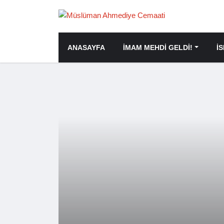
ANASAYFA
İMAM MEHDİ GELDİ!
İ