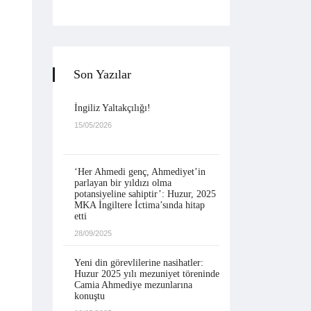
Son Yazılar
İngiliz Yaltakçılığı!
15/05/2026
‘Her Ahmedi genç, Ahmediyet’in
parlayan bir yıldızı olma
potansiyeline sahiptir’: Huzur, 2025
MKA İngiltere İctima’sında hitap
etti
28/09/2025
Yeni din görevlilerine nasihatler:
Huzur 2025 yılı mezuniyet töreninde
Camia Ahmediye mezunlarına
konuştu