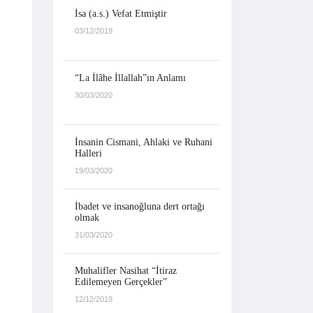
İsa (a.s.) Vefat Etmiştir
03/12/2019
“La İlâhe İllallah”ın Anlamı
30/03/2020
İnsanin Cismani, Ahlaki ve Ruhani
Halleri
19/03/2020
İbadet ve insanoğluna dert ortağı
olmak
31/03/2020
Muhalifler Nasihat “İtiraz
Edilemeyen Gerçekler”
12/12/2019