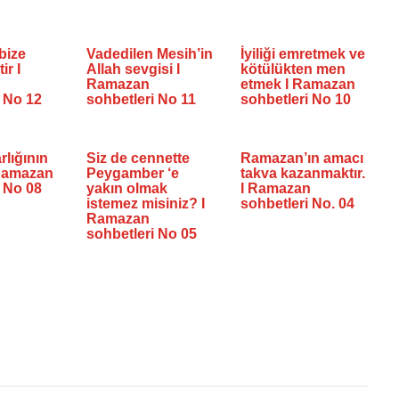
bize
Vadedilen Mesih’in
İyiliği emretmek ve
ir I
Allah sevgisi I
kötülükten men
Ramazan
etmek I Ramazan
i No 12
sohbetleri No 11
sohbetleri No 10
rlığının
Siz de cennette
Ramazan’ın amacı
I Ramazan
Peygamber ‘e
takva kazanmaktır.
i No 08
yakın olmak
I Ramazan
istemez misiniz? I
sohbetleri No. 04
Ramazan
sohbetleri No 05