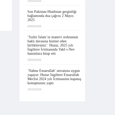
10/05/2025
Son Pakistan-Hindistan gerginliği
bağlamında dua çağrısı 2 Mayıs
2025
03/05/2025
‘Sizler İslam’ın manevi ordusunun
haklı davasına hizmet eden
birliklersiniz’: Huzur, 2025 yılı
İngiltere İctimasında Vakf-ı-Nev
hanımlara hitap etti
29/04/2025
‘Nahnu Ensarullah’ unvanına uygun
yaşayın: Huzur İngiltere Ensarullah
Meclisi 2024 yılı İctimasının kapanış
konuşmasını yaptı
23/10/2024