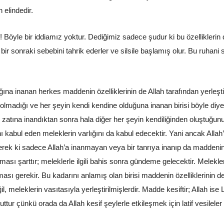
 elindedir.
 Böyle bir iddiamız yoktur. Dediğimiz sadece şudur ki bu özelliklerin 
bir sonraki sebebini tahrik ederler ve silsile başlamış olur. Bu ruhani
ığına inanan herkes maddenin özelliklerinin de Allah tarafından yerle
olmadığı ve her şeyin kendi kendine olduğuna inanan birisi böyle diy
ah’ın zatına inandıktan sonra hala diğer her şeyin kendiliğinden oluşt
ı kabul eden meleklerin varlığını da kabul edecektir. Yani ancak Allah’ı
a gerek ki sadece Allah’a inanmayan veya bir tanrıya inanıp da madden
sı şarttır; meleklerle ilgili bahis sonra gündeme gelecektir. Melekle
ı gerekir. Bu kadarını anlamış olan birisi maddenin özelliklerinin de A
eleklerin vasıtasıyla yerleştirilmişlerdir. Madde kesiftir; Allah ise Lati
ünkü orada da Allah kesif şeylerle etkileşmek için latif vesileler kul