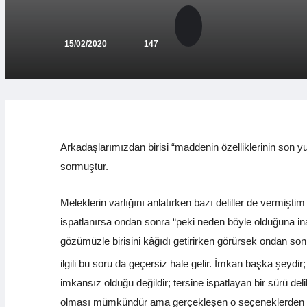
15/02/2020
147
Arkadaşlarımızdan birisi “maddenin özelliklerinin son 
sormuştur.
Meleklerin varlığını anlatırken bazı deliller de vermiştim v
ispatlanırsa ondan sonra “peki neden böyle olduğuna in
gözümüzle birisini kâğıdı getirirken görürsek ondan son
ilgili bu soru da geçersiz hale gelir. İmkan başka şeydir;
imkansız olduğu değildir; tersine ispatlayan bir sürü del
olması mümkündür ama gerçekleşen o seçeneklerden biris