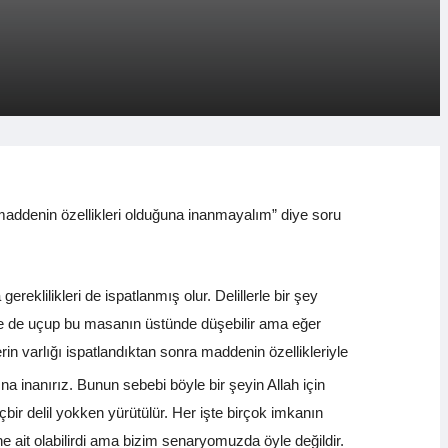
maddenin özellikleri olduğuna inanmayalım” diye soru
gereklilikleri de ispatlanmış olur. Delillerle bir şey
yle de uçup bu masanın üstünde düşebilir ama eğer
n varlığı ispatlandıktan sonra maddenin özellikleriyle
a inanırız. Bunun sebebi böyle bir şeyin Allah için
çbir delil yokken yürütülür. Her işte birçok imkanın
ait olabilirdi ama bizim senaryomuzda öyle değildir.