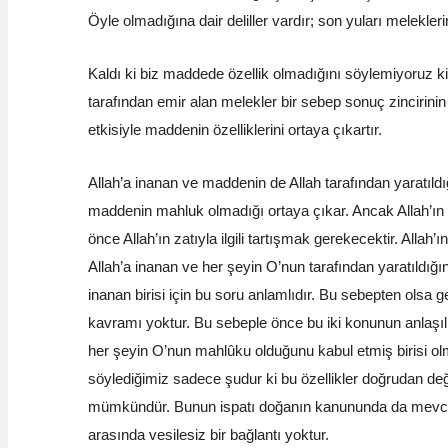
Öyle olmadığına dair deliller vardır; son yuları meleklerin
Kaldı ki biz maddede özellik olmadığını söylemiyoruz ki!
tarafından emir alan melekler bir sebep sonuç zincirinin 
etkisiyle maddenin özelliklerini ortaya çıkartır.
Allah’a inanan ve maddenin de Allah tarafından yaratıld
maddenin mahluk olmadığı ortaya çıkar. Ancak Allah’ın 
önce Allah’ın zatıyla ilgili tartışmak gerekecektir. All
Allah’a inanan ve her şeyin O’nun tarafından yaratıldığın
inanan birisi için bu soru anlamlıdır. Bu sebepten ols
kavramı yoktur. Bu sebeple önce bu iki konunun anlaşılma
her şeyin O’nun mahlûku olduğunu kabul etmiş birisi olmas
söylediğimiz sadece şudur ki bu özellikler doğrudan değil, m
mümkündür. Bunun ispatı doğanın kanununda da mevcuttur ç
arasında vesilesiz bir bağlantı yoktur.