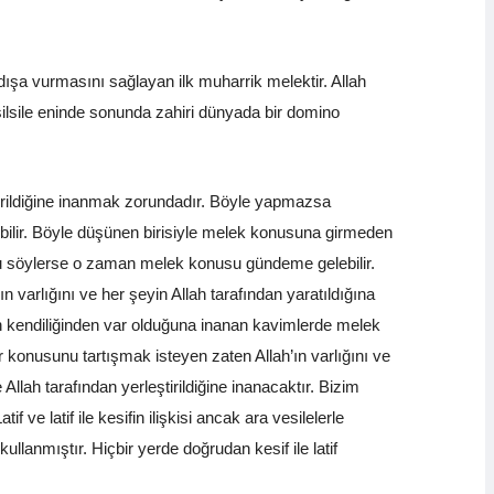
dışa vurmasını sağlayan ilk muharrik melektir. Allah
 silsile eninde sonunda zahiri dünyada bir domino
ştirildiğine inanmak zorundadır. Böyle yapmazsa
ebilir. Böyle düşünen birisiyle melek konusuna girmeden
uğunu söylerse o zaman melek konusu gündeme gelebilir.
n varlığını ve her şeyin Allah tarafından yaratıldığına
in kendiliğinden var olduğuna inanan kavimlerde melek
r konusunu tartışmak isteyen zaten Allah’ın varlığını ve
llah tarafından yerleştirildiğine inanacaktır. Bizim
f ve latif ile kesifin ilişkisi ancak ara vesilelerle
lanmıştır. Hiçbir yerde doğrudan kesif ile latif