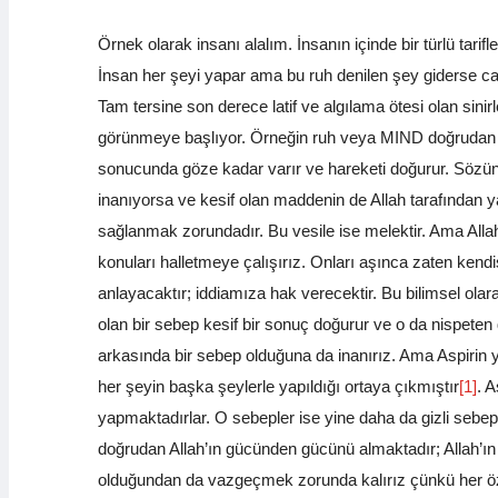
Örnek olarak insanı alalım. İnsanın içinde bir türlü tar
İnsan her şeyi yapar ama bu ruh denilen şey giderse cans
Tam tersine son derece latif ve algılama ötesi olan sinir
görünmeye başlıyor. Örneğin ruh veya MIND doğrudan ins
sonucunda göze kadar varır ve hareketi doğurur. Sözün öz
inanıyorsa ve kesif olan maddenin de Allah tarafından yar
sağlanmak zorundadır. Bu vesile ise melektir. Ama All
konuları halletmeye çalışırız. Onları aşınca zaten kend
anlayacaktır; iddiamıza hak verecektir. Bu bilimsel olara
olan bir sebep kesif bir sonuç doğurur ve o da nispeten d
arkasında bir sebep olduğuna da inanırız. Ama Aspirin 
her şeyin başka şeylerle yapıldığı ortaya çıkmıştır
[1]
. A
yapmaktadırlar. O sebepler ise yine daha da gizli sebep
doğrudan Allah’ın gücünden gücünü almaktadır; Allah’ın 
olduğundan da vazgeçmek zorunda kalırız çünkü her özelliğ