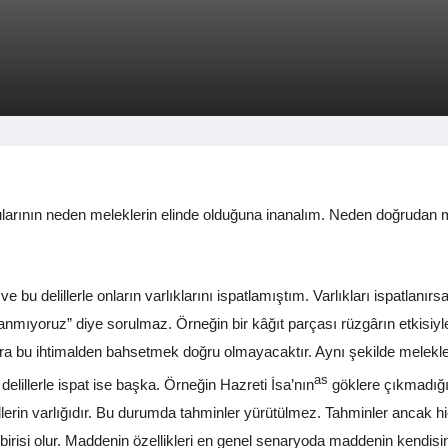
yularının neden meleklerin elinde olduğuna inanalım. Neden doğrudan 
e bu delillerle onların varlıklarını ispatlamıştım. Varlıkları ispatlanırsa 
anmıyoruz” diye sorulmaz. Örneğin bir kâğıt parçası rüzgârın etkisi
ra bu ihtimalden bahsetmek doğru olmayacaktır. Aynı şekilde melekleri
as
 delillerle ispat ise başka. Örneğin Hazreti İsa’nın
göklere çıkmadığın
illerin varlığıdır. Bu durumda tahminler yürütülmez. Tahminler ancak hi
i olur. Maddenin özellikleri en genel senaryoda maddenin kendisine 