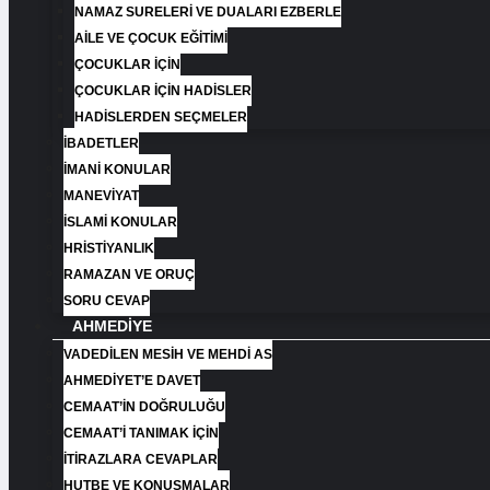
NAMAZ SURELERİ VE DUALARI EZBERLE
AİLE VE ÇOCUK EĞİTİMİ
ÇOCUKLAR İÇİN
ÇOCUKLAR İÇİN HADİSLER
HADİSLERDEN SEÇMELER
İBADETLER
İMANİ KONULAR
MANEVİYAT
İSLAMİ KONULAR
HRİSTİYANLIK
RAMAZAN VE ORUÇ
SORU CEVAP
AHMEDIYE
VADEDILEN MESIH VE MEHDI AS
AHMEDIYET’E DAVET
CEMAAT’İN DOĞRULUĞU
CEMAAT’İ TANIMAK İÇIN
İTIRAZLARA CEVAPLAR
HUTBE VE KONUŞMALAR