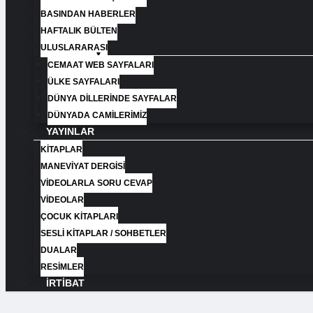
BASINDAN HABERLER
HAFTALIK BÜLTEN
ULUSLARARASI
CEMAAT WEB SAYFALARI
ÜLKE SAYFALARI
DÜNYA DILLERINDE SAYFALAR
DÜNYADA CAMILERIMIZ
YAYINLAR
KITAPLAR
MANEVIYAT DERGISI
VIDEOLARLA SORU CEVAP
VIDEOLAR
ÇOCUK KİTAPLARI
SESLI KİTAPLAR / SOHBETLER
DUALAR
RESIMLER
İRTIBAT