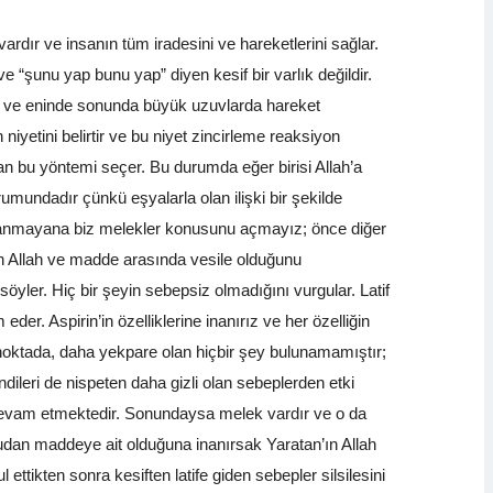
ardır ve insanın tüm iradesini ve hareketlerini sağlar.
e “şunu yap bunu yap” diyen kesif bir varlık değildir.
orlar ve eninde sonunda büyük uzuvlarda hareket
yetini belirtir ve bu niyet zincirleme reaksiyon
man bu yöntemi seçer. Bu durumda eğer birisi Allah’a
rumundadır çünkü eşyalarla olan ilişki bir şekilde
 inanmayana biz melekler konusunu açmayız; önce diğer
rın Allah ve madde arasında vesile olduğunu
söyler. Hiç bir şeyin sebepsiz olmadığını vurgular. Latif
der. Aspirin’in özelliklerine inanırız ve her özelliğin
 noktada, daha yekpare olan hiçbir şey bulunamamıştır;
ndileri de nispeten daha gizli olan sebeplerden etki
le devam etmektedir. Sonundaysa melek vardır ve o da
rudan maddeye ait olduğuna inanırsak Yaratan’ın Allah
ettikten sonra kesiften latife giden sebepler silsilesini