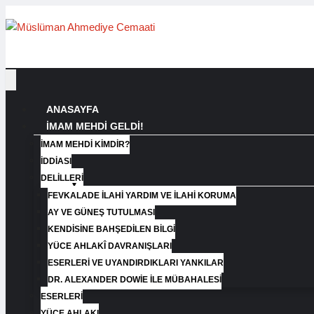
ANASAYFA
İMAM MEHDİ GELDİ!
İMAM MEHDI KIMDIR?
İDDIASI
DELILLERI
FEVKALADE İLAHI YARDIM VE İLAHI KORUMA
AY VE GÜNEŞ TUTULMASI
KENDISINE BAHŞEDILEN BILGI
YÜCE AHLAKÎ DAVRANIŞLARI
ESERLERI VE UYANDIRDIKLARI YANKILAR
DR. ALEXANDER DOWIE İLE MÜBAHALESI
ESERLERI
YÜCE AHLAKI