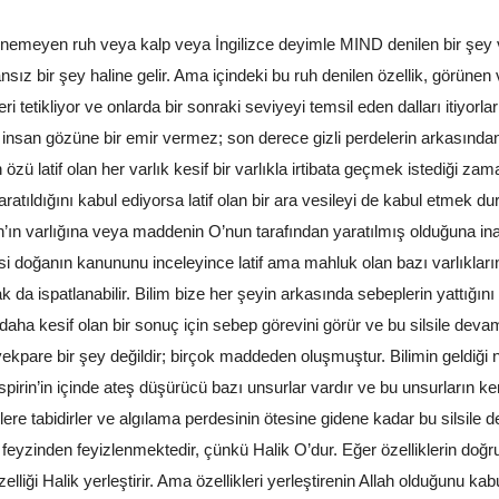
iflenemeyen ruh veya kalp veya İngilizce deyimle MIND denilen bir şey v
ız bir şey haline gelir. Ama içindeki bu ruh denilen özellik, görünen v
leri tetikliyor ve onlarda bir sonraki seviyeyi temsil eden dalları itiy
an gözüne bir emir vermez; son derece gizli perdelerin arkasından ni
ü latif olan her varlık kesif bir varlıkla irtibata geçmek istediği za
atıldığını kabul ediyorsa latif olan bir ara vesileyi de kabul etmek du
ah’ın varlığına veya maddenin O’nun tarafından yaratılmış olduğuna
isi doğanın kanununu inceleyince latif ama mahluk olan bazı varlıkla
k da ispatlanabilir. Bilim bize her şeyin arkasında sebeplerin yattığını 
aha kesif olan bir sonuç için sebep görevini görür ve bu silsile devam e
yekpare bir şey değildir; birçok maddeden oluşmuştur. Bilimin geldiği
spirin’in içinde ateş düşürücü bazı unsurlar vardır ve bu unsurların ke
lere tabidirler ve algılama perdesinin ötesine gidene kadar bu silsi
feyzinden feyizlenmektedir, çünkü Halik O’dur. Eğer özelliklerin doğ
i Halik yerleştirir. Ama özellikleri yerleştirenin Allah olduğunu kabul 