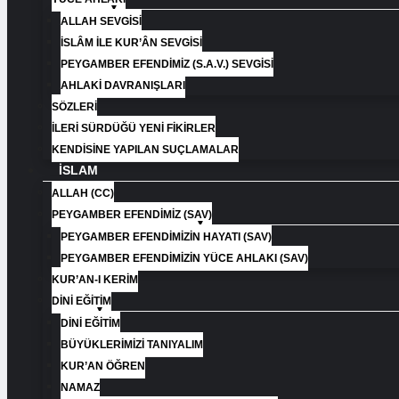
ALLAH SEVGISI
İSLÂM İLE KUR’ÂN SEVGISI
PEYGAMBER EFENDIMIZ (S.A.V.) SEVGISI
AHLAKI DAVRANIŞLARI
SÖZLERI
İLERI SÜRDÜĞÜ YENI FIKIRLER
KENDISINE YAPILAN SUÇLAMALAR
İSLAM
ALLAH (CC)
PEYGAMBER EFENDIMIZ (SAV)
PEYGAMBER EFENDIMIZIN HAYATI (SAV)​
PEYGAMBER EFENDIMIZIN YÜCE AHLAKI (SAV)​
KUR’AN-I KERİM
DİNİ EĞİTİM
DİNİ EĞİTİM
BÜYÜKLERİMİZİ TANIYALIM
KUR’AN ÖĞREN
NAMAZ