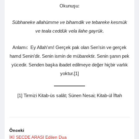
Okunuşu:
Sübhaneke allahümme ve bihamdik ve tebareke kesmük
ve teala ceddük vela ilahe gayrük.
Anlamı: Ey Allah’ım! Gerçek pak olan Sen’sin ve gerçek
hamd Senin’dir. Senin ismin de mübarektir. Senin şanın pek
yücedir. Senden başka ibadet edilmeye değer hiçbir varlık
yoktur.[1]
[1] Tirmizi Kitab-üs salât; Sünen Nesai; Kitab-ül İftah
Önceki
İKİ SECDE ARASI Edilen Dua