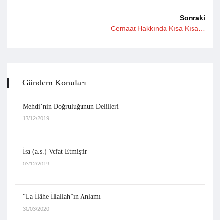
Sonraki
Cemaat Hakkında Kısa Kısa…
Gündem Konuları
Mehdi’nin Doğruluğunun Delilleri
17/12/2019
İsa (a.s.) Vefat Etmiştir
03/12/2019
“La İlâhe İllallah”ın Anlamı
30/03/2020