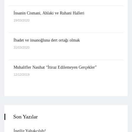
İnsanin Cismani, Ahlaki ve Ruhani Halleri
19/03/2020
İbadet ve insanoğluna dert ortağı olmak
31/03/2020
Muhalifler Nasihat “İtiraz Edilemeyen Gerçekler”
12/12/2019
Son Yazılar
İngiliz Yaltakçılığı!