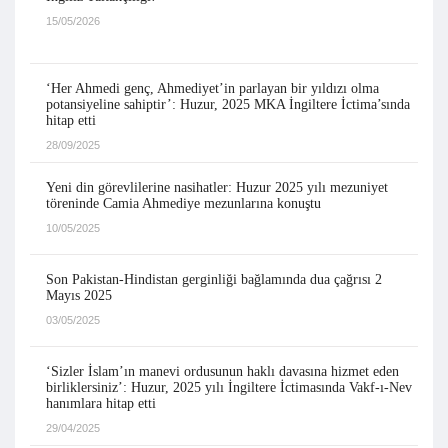
15/05/2026
‘Her Ahmedi genç, Ahmediyet’in parlayan bir yıldızı olma
potansiyeline sahiptir’: Huzur, 2025 MKA İngiltere İctima’sında
hitap etti
28/09/2025
Yeni din görevlilerine nasihatler: Huzur 2025 yılı mezuniyet
töreninde Camia Ahmediye mezunlarına konuştu
10/05/2025
Son Pakistan-Hindistan gerginliği bağlamında dua çağrısı 2
Mayıs 2025
03/05/2025
‘Sizler İslam’ın manevi ordusunun haklı davasına hizmet eden
birliklersiniz’: Huzur, 2025 yılı İngiltere İctimasında Vakf-ı-Nev
hanımlara hitap etti
29/04/2025