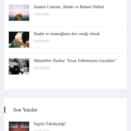
İnsanin Cismani, Ahlaki ve Ruhani Halleri
19/03/2020
İbadet ve insanoğluna dert ortağı olmak
31/03/2020
Muhalifler Nasihat “İtiraz Edilemeyen Gerçekler”
12/12/2019
Son Yazılar
İngiliz Yaltakçılığı!