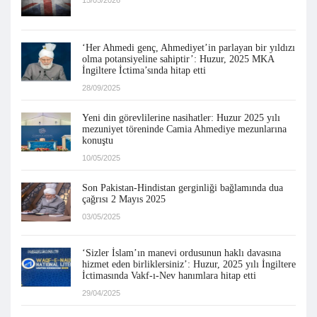
15/05/2026
‘Her Ahmedi genç, Ahmediyet’in parlayan bir yıldızı
olma potansiyeline sahiptir’: Huzur, 2025 MKA
İngiltere İctima’sında hitap etti
28/09/2025
Yeni din görevlilerine nasihatler: Huzur 2025 yılı
mezuniyet töreninde Camia Ahmediye mezunlarına
konuştu
10/05/2025
Son Pakistan-Hindistan gerginliği bağlamında dua
çağrısı 2 Mayıs 2025
03/05/2025
‘Sizler İslam’ın manevi ordusunun haklı davasına
hizmet eden birliklersiniz’: Huzur, 2025 yılı İngiltere
İctimasında Vakf-ı-Nev hanımlara hitap etti
29/04/2025