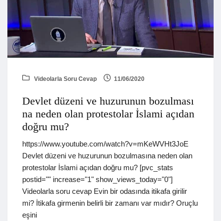
Videolarla Soru Cevap
11/06/2020
Devlet düzeni ve huzurunun bozulması
na neden olan protestolar İslami açıdan
doğru mu?
https://www.youtube.com/watch?v=mKeWVHt3JoE
Devlet düzeni ve huzurunun bozulmasına neden olan
protestolar İslami açıdan doğru mu? [pvc_stats
postid="" increase="1" show_views_today="0"]
Videolarla soru cevap Evin bir odasında itikafa girilir
mi? İtikafa girmenin belirli bir zamanı var mıdır? Oruçlu
eşini