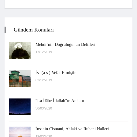
Gündem Konuları
Mehdi’nin Doğruluğunun Delilleri
17/12/2019
İsa (a.s.) Vefat Etmiştir
03/12/2019
“La İlâhe İllallah”ın Anlamı
30/03/2020
İnsanin Cismani, Ahlaki ve Ruhani Halleri
19/03/2020