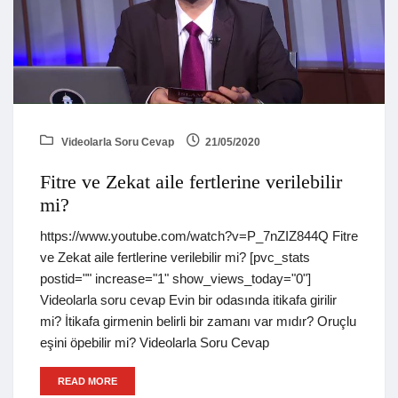
Videolarla Soru Cevap
21/05/2020
Fitre ve Zekat aile fertlerine verilebilir
mi?
https://www.youtube.com/watch?v=P_7nZIZ844Q Fitre
ve Zekat aile fertlerine verilebilir mi? [pvc_stats
postid="" increase="1" show_views_today="0"]
Videolarla soru cevap Evin bir odasında itikafa girilir
mi? İtikafa girmenin belirli bir zamanı var mıdır? Oruçlu
eşini öpebilir mi? Videolarla Soru Cevap
READ MORE