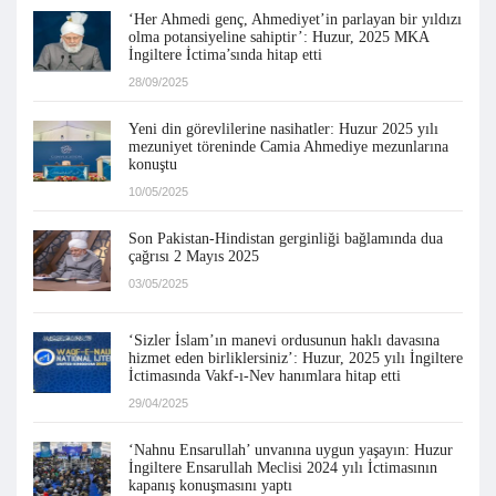
‘Her Ahmedi genç, Ahmediyet’in parlayan bir yıldızı
olma potansiyeline sahiptir’: Huzur, 2025 MKA
İngiltere İctima’sında hitap etti
28/09/2025
Yeni din görevlilerine nasihatler: Huzur 2025 yılı
mezuniyet töreninde Camia Ahmediye mezunlarına
konuştu
10/05/2025
Son Pakistan-Hindistan gerginliği bağlamında dua
çağrısı 2 Mayıs 2025
03/05/2025
‘Sizler İslam’ın manevi ordusunun haklı davasına
hizmet eden birliklersiniz’: Huzur, 2025 yılı İngiltere
İctimasında Vakf-ı-Nev hanımlara hitap etti
29/04/2025
‘Nahnu Ensarullah’ unvanına uygun yaşayın: Huzur
İngiltere Ensarullah Meclisi 2024 yılı İctimasının
kapanış konuşmasını yaptı