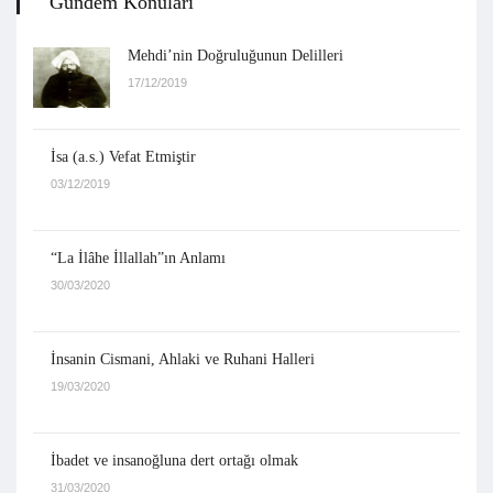
Gündem Konuları
Mehdi’nin Doğruluğunun Delilleri
17/12/2019
İsa (a.s.) Vefat Etmiştir
03/12/2019
“La İlâhe İllallah”ın Anlamı
30/03/2020
İnsanin Cismani, Ahlaki ve Ruhani Halleri
19/03/2020
İbadet ve insanoğluna dert ortağı olmak
31/03/2020