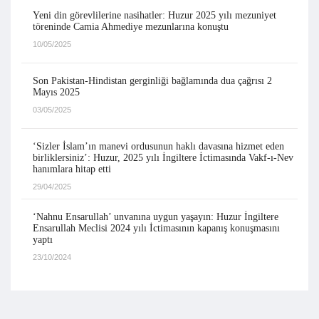
Yeni din görevlilerine nasihatler: Huzur 2025 yılı mezuniyet
töreninde Camia Ahmediye mezunlarına konuştu
10/05/2025
Son Pakistan-Hindistan gerginliği bağlamında dua çağrısı 2
Mayıs 2025
03/05/2025
‘Sizler İslam’ın manevi ordusunun haklı davasına hizmet eden
birliklersiniz’: Huzur, 2025 yılı İngiltere İctimasında Vakf-ı-Nev
hanımlara hitap etti
29/04/2025
‘Nahnu Ensarullah’ unvanına uygun yaşayın: Huzur İngiltere
Ensarullah Meclisi 2024 yılı İctimasının kapanış konuşmasını
yaptı
23/10/2024