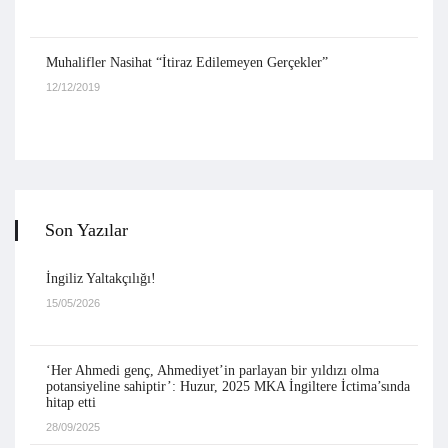
Muhalifler Nasihat “İtiraz Edilemeyen Gerçekler”
12/12/2019
Son Yazılar
İngiliz Yaltakçılığı!
15/05/2026
‘Her Ahmedi genç, Ahmediyet’in parlayan bir yıldızı olma
potansiyeline sahiptir’: Huzur, 2025 MKA İngiltere İctima’sında
hitap etti
28/09/2025