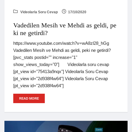
Videolarla Soru Cevap
17/10/2020
Vadedilen Mesih ve Mehdi as geldi, pe
ki ne getirdi?
https://www.youtube.com/watch?v=wA8zl28_hGg
Vadedilen Mesih ve Mehdi as geldi, peki ne getirdi?
[pvc_stats postid="" increase="1"
show_views_today="0"] Videolarla soru cevap
[pt_view id="75413a9nqx"] Videolarla Soru Cevap
[pt_view id="2d938f4w64"] Videolarla Soru Cevap
[pt_view id="2d938f4w64"]
READ MORE