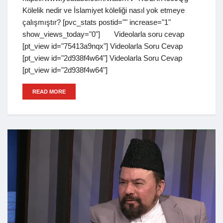
Kölelik nedir ve İslamiyet köleliği nasıl yok etmeye
çalışmıştır? [pvc_stats postid="" increase="1"
show_views_today="0"] Videolarla soru cevap
[pt_view id="75413a9nqx"] Videolarla Soru Cevap
[pt_view id="2d938f4w64"] Videolarla Soru Cevap
[pt_view id="2d938f4w64"]
READ MORE