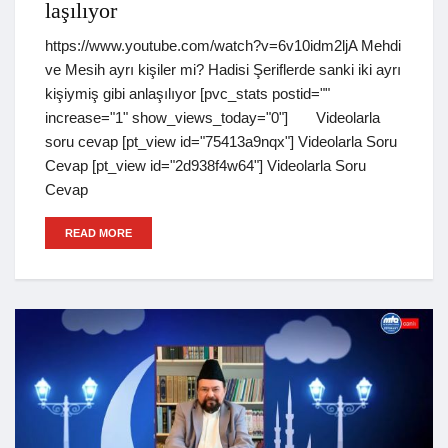
laşılıyor
https://www.youtube.com/watch?v=6v10idm2ljA Mehdi
ve Mesih ayrı kişiler mi? Hadisi Şeriflerde sanki iki ayrı
kişiymiş gibi anlaşılıyor [pvc_stats postid=""
increase="1" show_views_today="0"] Videolarla
soru cevap [pt_view id="75413a9nqx"] Videolarla Soru
Cevap [pt_view id="2d938f4w64"] Videolarla Soru
Cevap
READ MORE