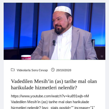
Videolarla Soru Cevap
20/10/2020
Vadedilen Mesih’in (as) tarihe mal olan
harikulade hizmetleri nelerdir?
https://www.youtube.com/watch?v=ku891wjb-nM
Vadedilen Mesih'in (as) tarihe mal olan harikulade
hizmetleri nelerdir? [pvc_stats postid="" increase="1"