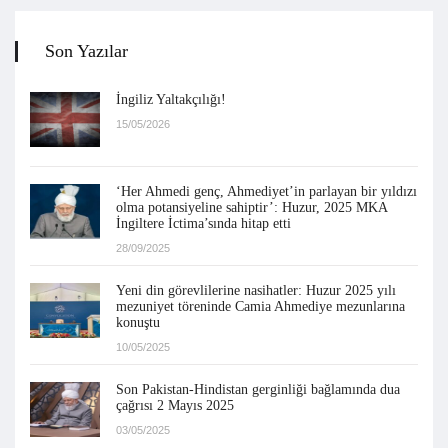
Son Yazılar
İngiliz Yaltakçılığı!
15/05/2026
‘Her Ahmedi genç, Ahmediyet’in parlayan bir yıldızı
olma potansiyeline sahiptir’: Huzur, 2025 MKA
İngiltere İctima’sında hitap etti
28/09/2025
Yeni din görevlilerine nasihatler: Huzur 2025 yılı
mezuniyet töreninde Camia Ahmediye mezunlarına
konuştu
10/05/2025
Son Pakistan-Hindistan gerginliği bağlamında dua
çağrısı 2 Mayıs 2025
03/05/2025