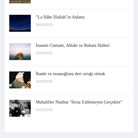
“La İlâhe İllallah”ın Anlamı
30/03/2020
İnsanin Cismani, Ahlaki ve Ruhani Halleri
19/03/2020
İbadet ve insanoğluna dert ortağı olmak
31/03/2020
Muhalifler Nasihat “İtiraz Edilemeyen Gerçekler”
12/12/2019