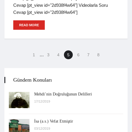
Cevap [pt_view id="2d938f4w64"] Videolarla Soru
Cevap [pt_view id="2d938f4w64"]
READ MORE
…
1
3
4
5
6
7
8
Gündem Konuları
Mehdi’nin Doğruluğunun Delilleri
17/12/2019
İsa (a.s.) Vefat Etmiştir
03/12/2019