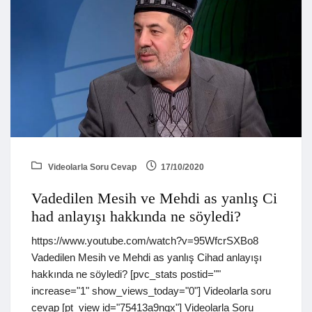
Videolarla Soru Cevap
17/10/2020
Vadedilen Mesih ve Mehdi as yanlış Ci
had anlayışı hakkında ne söyledi?
https://www.youtube.com/watch?v=95WfcrSXBo8
Vadedilen Mesih ve Mehdi as yanlış Cihad anlayışı
hakkında ne söyledi? [pvc_stats postid=""
increase="1" show_views_today="0"] Videolarla soru
cevap [pt_view id="75413a9nqx"] Videolarla Soru