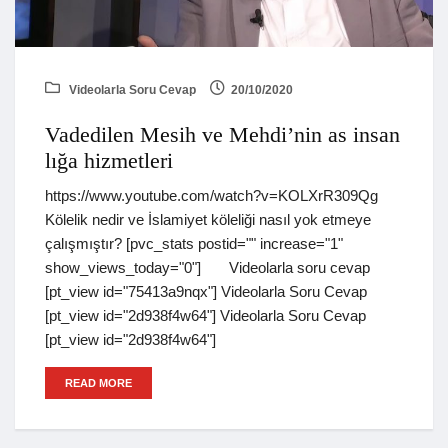
Videolarla Soru Cevap
20/10/2020
Vadedilen Mesih ve Mehdi’nin as insan
lığa hizmetleri
https://www.youtube.com/watch?v=KOLXrR309Qg
Kölelik nedir ve İslamiyet köleliği nasıl yok etmeye
çalışmıştır? [pvc_stats postid="" increase="1"
show_views_today="0"] Videolarla soru cevap
[pt_view id="75413a9nqx"] Videolarla Soru Cevap
[pt_view id="2d938f4w64"] Videolarla Soru Cevap
[pt_view id="2d938f4w64"]
READ MORE