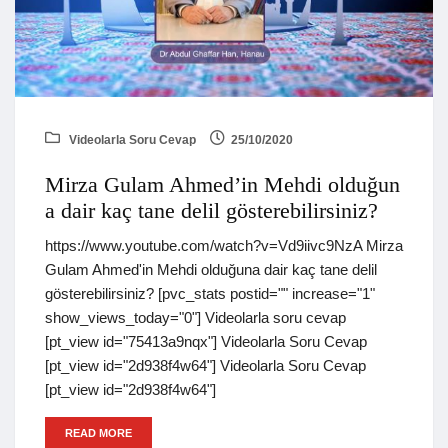
Videolarla Soru Cevap
25/10/2020
Mirza Gulam Ahmed’in Mehdi olduğun
a dair kaç tane delil gösterebilirsiniz?
https://www.youtube.com/watch?v=Vd9iivc9NzA Mirza
Gulam Ahmed'in Mehdi olduğuna dair kaç tane delil
gösterebilirsiniz? [pvc_stats postid="" increase="1"
show_views_today="0"] Videolarla soru cevap
[pt_view id="75413a9nqx"] Videolarla Soru Cevap
[pt_view id="2d938f4w64"] Videolarla Soru Cevap
[pt_view id="2d938f4w64"]
READ MORE