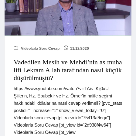
Videolarla Soru Cevap
11/12/2020
Vadedilen Mesih ve Mehdi’nin as muha
lifi Lekram Allah tarafından nasıl küçük
düşürülmüştü?
https://www.youtube.com/watch?v=TAis_Kij0xU
Şiilerin, Hz. Ebubekir ve Hz. Ömer'in halife seçimi
hakkındaki iddialarına nasıl cevap verilmeli? [pvc_stats
postid="" increase="1" show_views_today="0"]
Videolarla soru cevap [pt_view id="75413a9nqx"]
Videolarla Soru Cevap [pt_view id="2d938f4w64"]
Videolarla Soru Cevap [pt_view