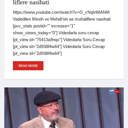
liflere nasihati
https://www.youtube.com/watch?v=G_cNqInMANM
Vadedilen Mesih ve Mehdi'nin as muhaliflere nasihati
[pvc_stats postid="" increase="1"
show_views_today="0"] Videolarla soru cevap
[pt_view id="75413a9nqx"] Videolarla Soru Cevap
[pt_view id="2d938f4w64"] Videolarla Soru Cevap
[pt_view id="2d938f4w64"]
READ MORE