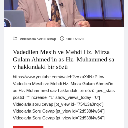
Videolarla Soru Cevap
10/11/2020
Vadedilen Mesih ve Mehdi Hz. Mirza
Gulam Ahmed’in as Hz. Muhammed sa
v hakkındaki bir sözü
https://www.youtube.com/watch?v=xuX4NzPItrw
Vadedilen Mesih ve Mehdi Hz. Mirza Gulam Ahmed'in
as Hz. Muhammed sav hakkındaki bir sözü [pvc_stats
postid="" increase="1" show_views_today="0"]
Videolarla soru cevap [pt_view id="75413a9nqx"]
Videolarla Soru Cevap [pt_view id="2d938f4w64"]
Videolarla Soru Cevap [pt_view id="2d938f4w64"]