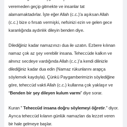
veremeden geçip gitmekte ve insanlar tat
alamamaktadırlar. İşte eğer Allah (c.c.)’a aşıksan Allah
(c.c.) bize o fırsatı vermişki, nefsinizi ezin ve gelen gece
karanlığında aydınlık dileyin benden diye.
Dilediğiniz kadar namazınızı dua ile uzatın. Ezbere kılınan
namaz çok az şey verebilir insana. Teheccüde kalkın ve
alnınız secdeye vardığında Allah (c.c.)’a kendi dilinizle
dilediğiniz kadar dua edin (Namaz rükunlarını arapça
söylemek kaydıyla). Çünkü Paygamberimizin söylediğine
göre, teheccüd vakti Allah (c.c.) kullarına çok yaklaşır ve
“
Benden bir şey dileyen kulum varmı
” diye sorar.
Kuran ”
Teheccüd insana doğru söylemeyi öğretir
.” diyor.
Ayrıca teheccüd kılanın günlük namazları da lezzet veren
bir hale gelmeye başlar.