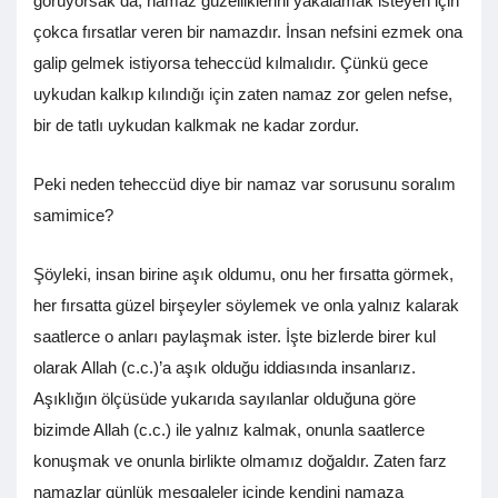
görüyorsak da, namaz güzelliklerini yakalamak isteyen için
çokca fırsatlar veren bir namazdır. İnsan nefsini ezmek ona
galip gelmek istiyorsa teheccüd kılmalıdır. Çünkü gece
uykudan kalkıp kılındığı için zaten namaz zor gelen nefse,
bir de tatlı uykudan kalkmak ne kadar zordur.
Peki neden teheccüd diye bir namaz var sorusunu soralım
samimice?
Şöyleki, insan birine aşık oldumu, onu her fırsatta görmek,
her fırsatta güzel birşeyler söylemek ve onla yalnız kalarak
saatlerce o anları paylaşmak ister. İşte bizlerde birer kul
olarak Allah (c.c.)’a aşık olduğu iddiasında insanlarız.
Aşıklığın ölçüsüde yukarıda sayılanlar olduğuna göre
bizimde Allah (c.c.) ile yalnız kalmak, onunla saatlerce
konuşmak ve onunla birlikte olmamız doğaldır. Zaten farz
namazlar günlük meşgaleler içinde kendini namaza