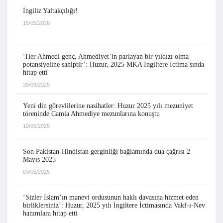
İngiliz Yaltakçılığı!
15/05/2026
‘Her Ahmedi genç, Ahmediyet’in parlayan bir yıldızı olma
potansiyeline sahiptir’: Huzur, 2025 MKA İngiltere İctima’sında
hitap etti
28/09/2025
Yeni din görevlilerine nasihatler: Huzur 2025 yılı mezuniyet
töreninde Camia Ahmediye mezunlarına konuştu
10/05/2025
Son Pakistan-Hindistan gerginliği bağlamında dua çağrısı 2
Mayıs 2025
03/05/2025
‘Sizler İslam’ın manevi ordusunun haklı davasına hizmet eden
birliklersiniz’: Huzur, 2025 yılı İngiltere İctimasında Vakf-ı-Nev
hanımlara hitap etti