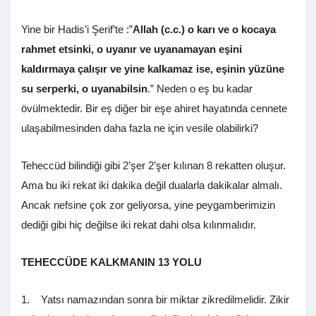
Yine bir Hadis’i Şerif’te :”
Allah (c.c.) o karı ve o kocaya
rahmet etsinki, o uyanır ve uyanamayan eşini
kaldırmaya çalışır ve yine kalkamaz ise, eşinin yüzüne
su serperki, o uyanabilsin
.” Neden o eş bu kadar
övülmektedir. Bir eş diğer bir eşe ahiret hayatında cennete
ulaşabilmesinden daha fazla ne için vesile olabilirki?
Teheccüd bilindiği gibi 2’şer 2’şer kılınan 8 rekatten oluşur.
Ama bu iki rekat iki dakika değil dualarla dakikalar almalı.
Ancak nefsine çok zor geliyorsa, yine peygamberimizin
dediği gibi hiç değilse iki rekat dahi olsa kılınmalıdır.
TEHECCÜDE KALKMANIN 13 YOLU
1. Yatsı namazından sonra bir miktar zikredilmelidir. Zikir