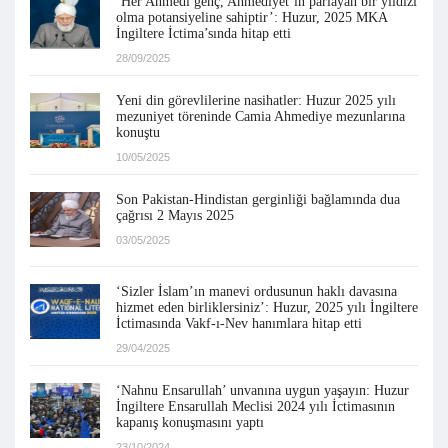
‘Her Ahmedi genç, Ahmediyet’in parlayan bir yıldızı
olma potansiyeline sahiptir’: Huzur, 2025 MKA
İngiltere İctima’sında hitap etti
28/09/2025
Yeni din görevlilerine nasihatler: Huzur 2025 yılı
mezuniyet töreninde Camia Ahmediye mezunlarına
konuştu
10/05/2025
Son Pakistan-Hindistan gerginliği bağlamında dua
çağrısı 2 Mayıs 2025
03/05/2025
‘Sizler İslam’ın manevi ordusunun haklı davasına
hizmet eden birliklersiniz’: Huzur, 2025 yılı İngiltere
İctimasında Vakf-ı-Nev hanımlara hitap etti
29/04/2025
‘Nahnu Ensarullah’ unvanına uygun yaşayın: Huzur
İngiltere Ensarullah Meclisi 2024 yılı İctimasının
kapanış konuşmasını yaptı
23/10/2024