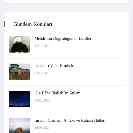
Gündem Konuları
Mehdi’nin Doğruluğunun Delilleri
17/12/2019
İsa (a.s.) Vefat Etmiştir
03/12/2019
“La İlâhe İllallah”ın Anlamı
30/03/2020
İnsanin Cismani, Ahlaki ve Ruhani Halleri
19/03/2020