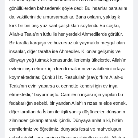
gönüllülerden bahsederek şöyle dedi: Bu insanlar paralarını
da, vakitlerini de umursamadılar. Bana onların, yaklaşık
kırk bir bin beş yüz saat çalıştıkları söylendi. Bu coşku,
Allah-u Teala’nın lütfu ile her yerdeki Ahmedilerde görülür.
Bir tarafta kargaşa ve huzursuzluk yaymakla meşgul olan
insanlar, diğer tarafta ise Ahmediler. Ki onlar gelişmiş ve
dünyayı yeğ tutmak konusunda ilerlemiş ülkelerde, Allah’ın
evlerini inşa etmek için kendi mallarını ve vakitlerini ortaya
koymaktadırlar. Çünkü Hz. Resulüllah (sav); “kim Allah-u
Teala’nın evini yaparsa o, cennette kendisi için ev inşa
etmektedir,” buyurmuştu. Camilerin inşası için yapılan bu
fedakarlığın sebebi, bir yandan Allah’ın rızasını elde etmek,
diğer taraftan da İslam ile ilgili yanlış düşünceleri dünyanın
zihninden çıkarıp atmak içindir. Dünyaya anlatın ki, bizim
camilerimiz ve öğretimiz, dünyada fesat ve mahvoluşun
sebebi değil, tam tersine dünya ve ahirette esenlik, Allah-u