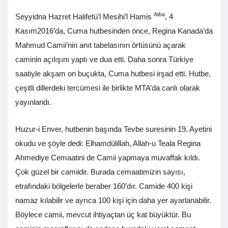
Atba
Seyyidna Hazret Halifetü’l Mesihi’l Hamis
, 4
Kasım2016’da, Cuma hutbesinden önce, Regina Kanada’da
Mahmud Camii’nin anıt tabelasının örtüsünü açarak
caminin açılışını yaptı ve dua etti. Daha sonra Türkiye
saatiyle akşam on buçukta, Cuma hutbesi irşad etti. Hutbe,
çeşitli dillerdeki tercümesi ile birlikte MTA’da canlı olarak
yayınlandı.
Huzur-i Enver, hutbenin başında Tevbe suresinin 19. Ayetini
okudu ve şöyle dedi: Elhamdülillah, Allah-u Teala Regina
Ahmediye Cemaatini de Camii yapmaya muvaffak kıldı.
Çok güzel bir camiidir. Burada cemaatimizin sayısı,
etrafındaki bölgelerle beraber 160’dır. Camide 400 kişi
namaz kılabilir ve ayrıca 100 kişi için daha yer ayarlanabilir.
Böylece camii, mevcut ihtiyaçtan üç kat büyüktür. Bu