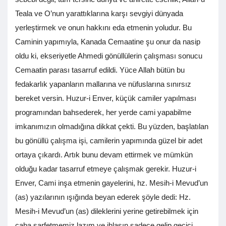
Teala ve O’nun yarattıklarına karşı sevgiyi dünyada
yerleştirmek ve onun hakkını eda etmenin yoludur. Bu
Caminin yapımıyla, Kanada Cemaatine şu onur da nasip
oldu ki, ekseriyetle Ahmedi gönüllülerin çalışması sonucu
Cemaatin parası tasarruf edildi. Yüce Allah bütün bu
fedakarlık yapanların mallarına ve nüfuslarına sınırsız
bereket versin. Huzur-i Enver, küçük camiler yapılması
programından bahsederek, her yerde cami yapabilme
imkanımızın olmadığına dikkat çekti. Bu yüzden, başlatılan
bu gönüllü çalışma işi, camilerin yapımında güzel bir adet
ortaya çıkardı. Artık bunu devam ettirmek ve mümkün
olduğu kadar tasarruf etmeye çalışmak gerekir. Huzur-i
Enver, Cami inşa etmenin gayelerini, hz. Mesih-i Mevud’un
(as) yazılarının ışığında beyan ederek şöyle dedi: Hz.
Mesih-i Mevud’un (as) dileklerini yerine getirebilmek için
çaba sarfetmemiz lazım ve ihlasın sadece gelip geçici