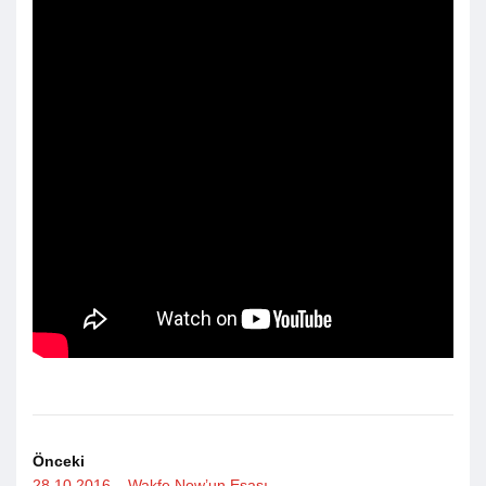
Önceki
28.10.2016 – Wakfe Now’un Esası