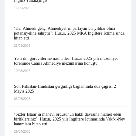
İngiliz Yaltakçılığı!
15/05/2026
‘Her Ahmedi genç, Ahmediyet’in parlayan bir yıldızı olma
potansiyeline sahiptir’: Huzur, 2025 MKA İngiltere İctima’sında
hitap etti
28/09/2025
Yeni din görevlilerine nasihatler: Huzur 2025 yılı mezuniyet
töreninde Camia Ahmediye mezunlarına konuştu
10/05/2025
Son Pakistan-Hindistan gerginliği bağlamında dua çağrısı 2
Mayıs 2025
03/05/2025
‘Sizler İslam’ın manevi ordusunun haklı davasına hizmet eden
birliklersiniz’: Huzur, 2025 yılı İngiltere İctimasında Vakf-ı-Nev
hanımlara hitap etti
29/04/2025