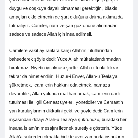
duygu ve coşkuya dayalı olmaması gerektiğini, bilakis
amaçları elde etmenin de şart olduğunu daima aklımızda
tutmalıyız. Camiler, nam ve şan göz önüne alınmadan,
sadece ve sadece Allah için inşa edilmeli.
Camilere vakit ayıranlara karşı Allah’ın lütuflarından
bahsederek şöyle dedi: Yüce Allah mükafatlandırmadan
bırakmaz. Niyetin iyi olması şarttır. Allah-u Teala tekrar
tekrar da nimetlendirir. Huzur-i Enver, Allah-u Teala’ya
şükretmek, camilerin hakkını eda etmek, namaza
devamlılık, Allah yolunda mal harcamak, camilerin canlı
tutulması ile ilgili Cemaat üyeleri, yöneticiler ve Cemaatin
yan kuruluşlarının dikkatini çekti ve şöyle dedi: Camilerin
inşasından dolayı Allah-u Teala’ya şükrünüzü, buradaki her
insana İslam’ın mesajını iletmek suretiyle gösterin. Yüce
Allah’a şükreden olmakla birlikte aynı zamanda insanların