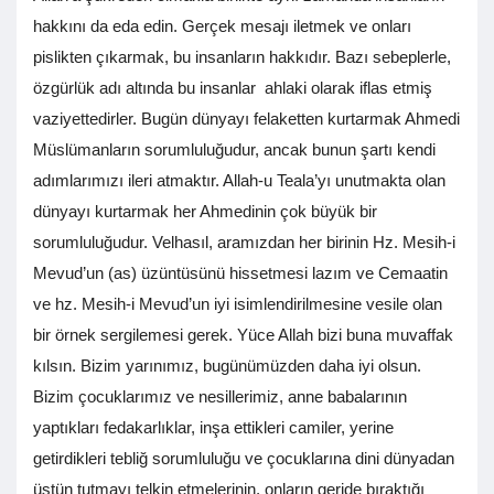
hakkını da eda edin. Gerçek mesajı iletmek ve onları
pislikten çıkarmak, bu insanların hakkıdır. Bazı sebeplerle,
özgürlük adı altında bu insanlar ahlaki olarak iflas etmiş
vaziyettedirler. Bugün dünyayı felaketten kurtarmak Ahmedi
Müslümanların sorumluluğudur, ancak bunun şartı kendi
adımlarımızı ileri atmaktır. Allah-u Teala’yı unutmakta olan
dünyayı kurtarmak her Ahmedinin çok büyük bir
sorumluluğudur. Velhasıl, aramızdan her birinin Hz. Mesih-i
Mevud’un (as) üzüntüsünü hissetmesi lazım ve Cemaatin
ve hz. Mesih-i Mevud’un iyi isimlendirilmesine vesile olan
bir örnek sergilemesi gerek. Yüce Allah bizi buna muvaffak
kılsın. Bizim yarınımız, bugünümüzden daha iyi olsun.
Bizim çocuklarımız ve nesillerimiz, anne babalarının
yaptıkları fedakarlıklar, inşa ettikleri camiler, yerine
getirdikleri tebliğ sorumluluğu ve çocuklarına dini dünyadan
üstün tutmayı telkin etmelerinin, onların geride bıraktığı