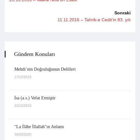
Sonraki
11.11.2016 – Tahrik-e Cedit’in 83. yılı
Gündem Konuları
Mehdi’nin Doğruluğunun Delilleri
17/12/2019
İsa (a.s.) Vefat Etmiştir
03/12/2019
“La İlâhe İllallah”ın Anlamı
30/03/2020