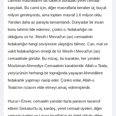
caminin masraflarını da sadece buradaki yerel cemaat
karşıladı. Bu camii için, diğer masraflarla beraber üç buçuk
milyon gerekiyordu, ama toplam masraf 1.6 milyon oldu.
Yarıdan daha az parayla tamamlandı. Dünyadar bir insan
bunu tahmin bile edemez, çünkü o, fedakarlığın ne
olduğunu ve hz. Mesih-i Mevud’un (as) cemaatinin
fedakarlığın hangi seviyesine ulaştığını bilmez. Can, mal ve
vakit fedakarlığının örneği de hz Mesih-i Mevud’un (as)
cemaatinde görülür. Bu mizaç, bu karakter, her yerdeki
Müslüman Ahmediye Cemaatinin karakteridir. Allah-u Teala,
yeryüzünün herhangi bir toprağında yaşayan Ahmedilere
fedakarlık yapmayı nasip eder. Çünkü onlar, Allah-u
Teala’nın rızasını elde etmeyi amaç edinmişlerdir.
Huzur-i Enver, cemaatin yarıdan fazla parasını tasarruf
ettiren Siskatun’lu üç kardeş, yerel cemaat üyeleri, diğer
cemaat üyeleri ve Lacna İmaillah’ın da dahil olduğu diğer