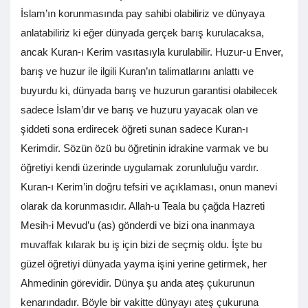
İslam’ın korunmasında pay sahibi olabiliriz ve dünyaya
anlatabiliriz ki eğer dünyada gerçek barış kurulacaksa,
ancak Kuran-ı Kerim vasıtasıyla kurulabilir. Huzur-u Enver,
barış ve huzur ile ilgili Kuran’ın talimatlarını anlattı ve
buyurdu ki, dünyada barış ve huzurun garantisi olabilecek
sadece İslam’dır ve barış ve huzuru yayacak olan ve
şiddeti sona erdirecek öğreti sunan sadece Kuran-ı
Kerimdir. Sözün özü bu öğretinin idrakine varmak ve bu
öğretiyi kendi üzerinde uygulamak zorunluluğu vardır.
Kuran-ı Kerim’in doğru tefsiri ve açıklaması, onun manevi
olarak da korunmasıdır. Allah-u Teala bu çağda Hazreti
Mesih-i Mevud’u (as) gönderdi ve bizi ona inanmaya
muvaffak kılarak bu iş için bizi de seçmiş oldu. İşte bu
güzel öğretiyi dünyada yayma işini yerine getirmek, her
Ahmedinin görevidir. Dünya şu anda ateş çukurunun
kenarındadır. Böyle bir vakitte dünyayı ateş çukuruna