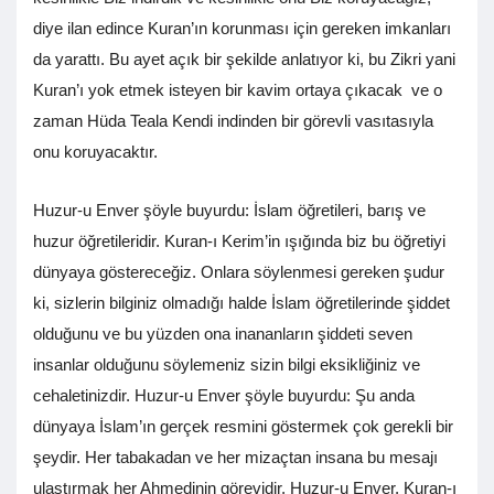
diye ilan edince Kuran’ın korunması için gereken imkanları
da yarattı. Bu ayet açık bir şekilde anlatıyor ki, bu Zikri yani
Kuran’ı yok etmek isteyen bir kavim ortaya çıkacak ve o
zaman Hüda Teala Kendi indinden bir görevli vasıtasıyla
onu koruyacaktır.
Huzur-u Enver şöyle buyurdu: İslam öğretileri, barış ve
huzur öğretileridir. Kuran-ı Kerim’in ışığında biz bu öğretiyi
dünyaya göstereceğiz. Onlara söylenmesi gereken şudur
ki, sizlerin bilginiz olmadığı halde İslam öğretilerinde şiddet
olduğunu ve bu yüzden ona inananların şiddeti seven
insanlar olduğunu söylemeniz sizin bilgi eksikliğiniz ve
cehaletinizdir. Huzur-u Enver şöyle buyurdu: Şu anda
dünyaya İslam’ın gerçek resmini göstermek çok gerekli bir
şeydir. Her tabakadan ve her mizaçtan insana bu mesajı
ulaştırmak her Ahmedinin görevidir. Huzur-u Enver, Kuran-ı