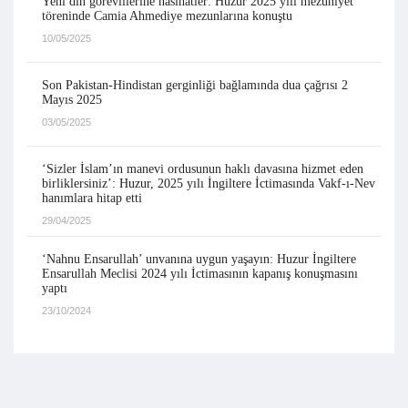
Yeni din görevlilerine nasihatler: Huzur 2025 yılı mezuniyet
töreninde Camia Ahmediye mezunlarına konuştu
10/05/2025
Son Pakistan-Hindistan gerginliği bağlamında dua çağrısı 2
Mayıs 2025
03/05/2025
‘Sizler İslam’ın manevi ordusunun haklı davasına hizmet eden
birliklersiniz’: Huzur, 2025 yılı İngiltere İctimasında Vakf-ı-Nev
hanımlara hitap etti
29/04/2025
‘Nahnu Ensarullah’ unvanına uygun yaşayın: Huzur İngiltere
Ensarullah Meclisi 2024 yılı İctimasının kapanış konuşmasını
yaptı
23/10/2024