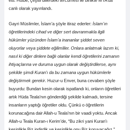
etti. Hutbe, çeşitli dillerdeki tercümesi ile birlikte MTA’da
canlı olarak yayınlandı.
Gayri Müslimler, İslam’a şöyle itiraz ederler:
İslam’ın
öğretilerindeki cihad ve diğer sert davranmakla ilgili
hükümler yüzünden İslam’a inananlar şiddet seven
oluyorlar veya şiddete eğilimliler. Onlara anlatmak lazım ki,
nasıl ki diğer dinlere bağlı olanlar kendi öğretilerini zamanın
ihtiyaçlarına ve duruma uygun olarak değiştirdilerse, aynı
şekilde şimdi Kuran’ı da bu zamana uygun hükümlerle
değiştirmek gerekir
. Huzur-u Enver, buna cevaben şöyle
buyurdu: Bundan kesin olarak ispatlandı ki, onların öğretileri
artık Hüda Teala’nın gönderdiği şekilde kalmadı, tersine
insanların yaptığı öğretiler oldu. Çünkü o öğretilerin
korunacağına dair Allah-u Teala’nın bir vaadi yoktu. Ancak
Allah-u Teala Kuran-ı Kerim’de, “Bu zikri yani Kuran’ı
kesinlikle Biz indirdik ve kesinlikle onu Biz koruyacağız,”