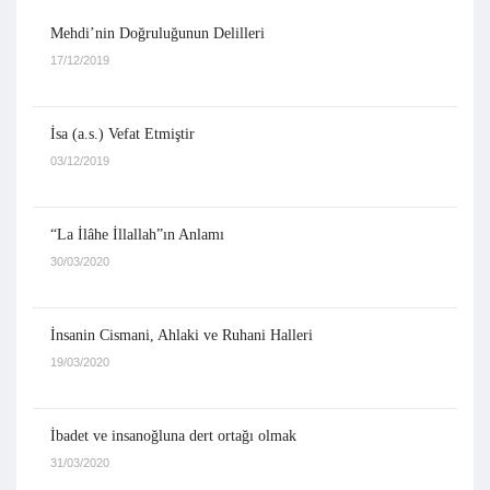
Mehdi’nin Doğruluğunun Delilleri
17/12/2019
İsa (a.s.) Vefat Etmiştir
03/12/2019
“La İlâhe İllallah”ın Anlamı
30/03/2020
İnsanin Cismani, Ahlaki ve Ruhani Halleri
19/03/2020
İbadet ve insanoğluna dert ortağı olmak
31/03/2020