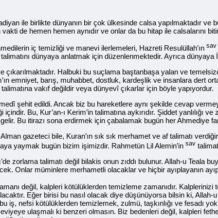
yan ile birlikte dünyanın bir çok ülkesinde calsa yapılmaktadır ve b
in vakti de hemen hemen aynıdır ve onlar da bu hitap ile calsalarını biti
sav
edilerin iç temizliği ve manevi ilerlemeleri, Hazreti Resulüllah’ın
talimatını dünyaya anlatmak için düzenlenmektedir. Ayrıca dünyaya İsl
e çıkarılmaktadır. Halbuki bu suçlama baştanbaşa yalan ve temelsizdir. 
n emniyet, barış, muhabbet, dostluk, kardeşlik ve insanlara dert ortağ
talimatına vakıf değildir veya dünyevî çıkarlar için böyle yapıyordur.
dî şehit edildi. Ancak biz bu hareketlere aynı şekilde cevap vermeyiz
i içindir. Bu, Kur’an-ı Kerim’in talimatına aykırıdır. Şiddet yanlılığı v
ir. Bu itirazı sona erdirmek için çabalamak bugün her Ahmediye far
ir Alman gazeteci bile, Kuran’ın sık sık merhamet ve af talimatı verdiğ
sav
nyaya yaymak bugün bizim işimizdir. Rahmetün Lil Alemin’in
talima
zorlama talimatı değil bilakis onun zıddı bulunur. Allah-u Teala buyuru
 sevecek. Onlar müminlere merhametli olacaklar ve hiçbir ayıplayanın 
zamanı değil, kalpleri kötülüklerden temizleme zamanıdır. Kalplerinizi te
tır. Eğer birisi bu nasıl olacak diye düşünüyorsa bilsin ki, Allah-u T
 bu iş, nefsi kötülüklerden temizlemek, zulmü, taşkınlığı ve fesadı yo
seviyeye ulaşmalı ki benzeri olmasın. Biz bedenleri değil, kalpleri fet