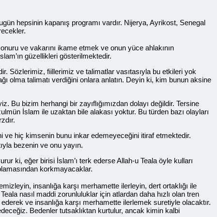
ugün hepsinin kapanış programı vardır. Nijerya, Ayrikost, Senegal
recekler.
onuru ve vakarını ikame etmek ve onun yüce ahlakının
am’ın güzellikleri gösterilmektedir.
Sözlerimiz, fiillerimiz ve talimatlar vasıtasıyla bu etkileri yok
ı olma talimatı verdiğini onlara anlatın. Deyin ki, kim bunun aksine
. Bu bizim herhangi bir zayıflığımızdan dolayı değildir. Tersine
e zulmün İslam ile uzaktan bile alakası yoktur. Bu türden bazı olayları
zdır.
ini ve hiç kimsenin bunu inkar edemeyeceğini itiraf etmektedir.
tıyla bezenin ve onu yayın.
r ki, eğer birisi İslam’ı terk ederse Allah-u Teala öyle kulları
ayıplamasından korkmayacaklar.
mizleyin, insanlığa karşı merhamette ilerleyin, dert ortaklığı ile
eala nasıl maddi zorunluluklar için atlardan daha hızlı olan tren
k ederek ve insanlığa karşı merhamette ilerlemek suretiyle olacaktır.
hedeceğiz. Bedenler tutsaklıktan kurtulur, ancak kimin kalbi