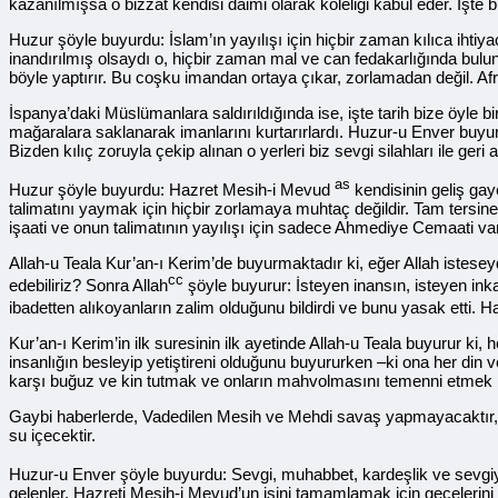
kazanılmışsa o bizzat kendisi daimi olarak köleliği kabul eder. İşte 
Huzur şöyle buyurdu: İslam’ın yayılışı için hiçbir zaman kılıca ihtiya
inandırılmış olsaydı o, hiçbir zaman mal ve can fedakarlığında bulun
böyle yaptırır. Bu coşku imandan ortaya çıkar, zorlamadan değil. Afri
İspanya’daki Müslümanlara saldırıldığında ise, işte tarih bize öyle b
mağaralara saklanarak imanlarını kurtarırlardı. Huzur-u Enver buyurd
Bizden kılıç zoruyla çekip alınan o yerleri biz sevgi silahları ile 
as
Huzur şöyle buyurdu: Hazret Mesih-i Mevud
kendisinin geliş gay
talimatını yaymak için hiçbir zorlamaya muhtaç değildir. Tam tersine 
işaati ve onun talimatının yayılışı için sadece Ahmediye Cemaati var
Allah-u Teala Kur’an-ı Kerim’de buyurmaktadır ki, eğer Allah iste
cc
edebiliriz? Sonra Allah
şöyle buyurur: İsteyen inansın, isteyen inka
ibadetten alıkoyanların zalim olduğunu bildirdi ve bunu yasak etti. H
Kur’an-ı Kerim’in ilk suresinin ilk ayetinde Allah-u Teala buyurur ki,
insanlığın besleyip yetiştireni olduğunu buyururken –ki ona her din ve
karşı buğuz ve kin tutmak ve onların mahvolmasını temenni etmek m
Gaybi haberlerde, Vadedilen Mesih ve Mehdi savaş yapmayacaktır, diy
su içecektir.
Huzur-u Enver şöyle buyurdu: Sevgi, muhabbet, kardeşlik ve sevgiy
gelenler, Hazreti Mesih-i Mevud’un işini tamamlamak için gecelerini 