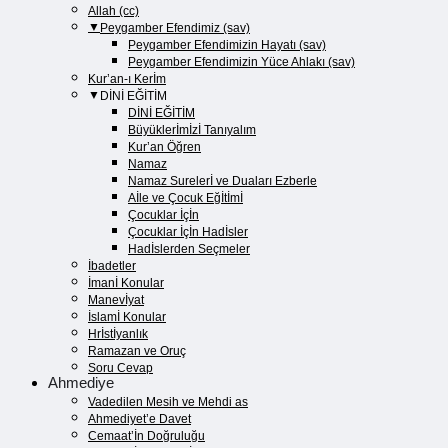
Allah (cc)
Peygamber Efendimiz (sav)
Peygamber Efendimizin Hayatı (sav)​
Peygamber Efendimizin Yüce Ahlakı (sav)​
Kur’an-ı Kerİm
DİNİ EĞİTİM
DİNİ EĞİTİM
Büyüklerİmİzİ Tanıyalım
Kur’an Öğren
Namaz
Namaz Surelerİ ve Duaları Ezberle
Aİle ve Çocuk Eğİtİmİ
Çocuklar İçİn
Çocuklar İçİn Hadİsler
Hadİslerden Seçmeler
İbadetler
İmanİ Konular
Manevİyat
İslamİ Konular
Hrİstİyanlık
Ramazan ve Oruç
Soru Cevap
Ahmediye
Vadedilen Mesih ve Mehdi as
Ahmediyet’e Davet
Cemaat’İn Doğruluğu