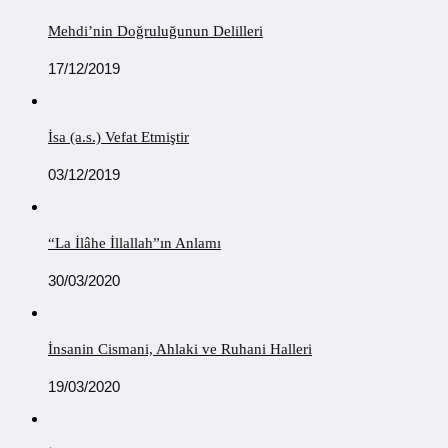
Mehdi’nin Doğruluğunun Delilleri
17/12/2019
İsa (a.s.) Vefat Etmiştir
03/12/2019
“La İlâhe İllallah”ın Anlamı
30/03/2020
İnsanin Cismani, Ahlaki ve Ruhani Halleri
19/03/2020