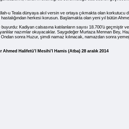
lah-u Teala dünyaya akıl versin ve ortaya çıkmakta olan korkutucu du
hastalığından herkesi korusun. Başlamakta olan yeni yıl bütün Ahmedil
yurdu: Kadiyan calsasına katılanların sayısı 18.700’ü geçmiştir ve 3
adiyanlılar nazımlar okuyacaklar. Saygıdeğer Murtaza Mennan Bey, Ha
du. Ondan sonra Huzur, şimdi namaz kılınacak, namazdan sonra yemeğ
Ahmed Halifetü’l Mesihi’l Hamis (Atba) 28 aralık 2014