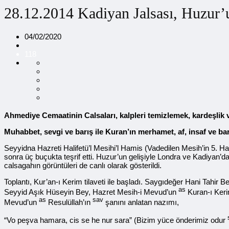
28.12.2014 Kadiyan Jalsası, Huzur’
04/02/2020
118
Ahmediye Cemaatinin Calsaları, kalpleri temizlemek, kardeşlik 
Muhabbet, sevgi ve barış ile Kuran’ın merhamet, af, insaf ve bar
Seyyidna Hazreti Halifetü’l Mesihi’l Hamis (Vadedilen Mesih’in 5. H
sonra üç buçukta teşrif etti. Huzur’un gelişiyle Londra ve Kadiyan’da
calsagahın görüntüleri de canlı olarak gösterildi.
Toplantı, Kur’an-ı Kerim tilaveti ile başladı. Saygıdeğer Hani Tahi
as
Seyyid Aşık Hüseyin Bey, Hazret Mesih-i Mevud’un
Kuran-ı Keri
as
sav
Mevud’un
Resulüllah’ın
şanını anlatan nazımı,
“Vo peşva hamara, cis se he nur sara” (Bizim yüce önderimiz odur