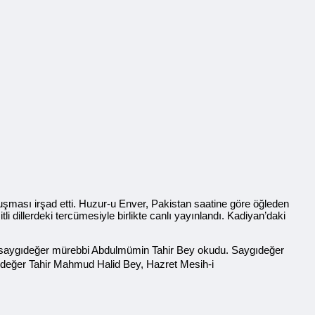
uşması irşad etti. Huzur-u Enver, Pakistan saatine göre öğleden
i dillerdeki tercümesiyle birlikte canlı yayınlandı. Kadiyan’daki
i de saygıdeğer mürebbi Abdulmümin Tahir Bey okudu. Saygıdeğer
gıdeğer Tahir Mahmud Halid Bey, Hazret Mesih-i