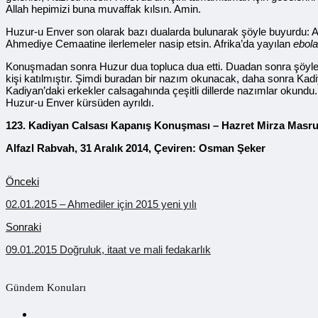
Allah hepimizi buna muvaffak kılsın. Amin.
Huzur-u Enver son olarak bazı dualarda bulunarak şöyle buyurdu: Al
Ahmediye Cemaatine ilerlemeler nasip etsin. Afrika’da yayılan
ebola
Konuşmadan sonra Huzur dua topluca dua etti. Duadan sonra şöyle bu
kişi katılmıştır. Şimdi buradan bir nazım okunacak, daha sonra K
Kadiyan’daki erkekler calsagahında çeşitli dillerde nazımlar okun
Huzur-u Enver kürsüden ayrıldı.
123. Kadiyan Calsası Kapanış Konuşması – Hazret Mirza Masrur 
Alfazl Rabvah, 31 Aralık 2014, Çeviren: Osman Şeker
Önceki
02.01.2015 – Ahmediler için 2015 yeni yılı
Sonraki
09.01.2015 Doğruluk, itaat ve mali fedakarlık
Gündem Konuları