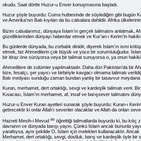
okudu. Saat dörtte Huzur-u Enver konuşmasına başladı.
Huzur şöyle buyurdu: Cuma hutbesinde de söylediğim gibi bugün Kadi
ve Amerika’nın Batı kıyıları da bu calsalara dahildir. Afrika ülkelerin
Bizim calsalarımız, dünyaya İslam’ın gerçek talimatını anlatmak, Ahm
güzelliklerinden dünyayı haberdar etmek ve Kur’an-ı Kerim’in hakiki 
Bu günlerde dünyada, bu zorbalık dinidir, diyerek İslam’ın ismi kötüy
etmek, biz Ahmedilerin çok büyük ve yüce bir sorumluluğudur. İslam’ı
bir itiraz öne sürüyorsa veya bir talimat sunuyorsa o, ya onun hakiki 
Ahmedilere de zulümler yapılmaktadır. Daha dün Pakistan’da bir Ahme
bize, fesatçı, şer yayıcı ve birbiriyle kavgacı olmama talimatı verildiğ
Batı medyası sunduğu zaman bundan yanlış bir tasavvur meydana gel
Kuran, merhamet, dert ortaklığı, sevgi ve kardeşlik talimatı verir. B
Kısacası, İslam’ın merhamet, af, insaf ve barışsever talimatını dü
Huzur-u Enver Kuran ayetleri sunarak şöyle buyurdu: Kuran-ı Kerim’de 
getirecektir ki onlar Allah’ı sevenler olacaklar ve Allah da onları
as
Hazreti Mesih-i Mevud
öğrettiği talimatlarda buyurdu ki, bu kılıç 
davranın ve dünyada barışı yayın. Çünkü İslam ancak bununla yayılacak
yarattıysa, aynı şekilde O, İslam için melekleri kullanacaktır. Ancak
Merhamet, dert ortaklığı, sevgi, dostluk, barış ve kardeşlik öyle bir 