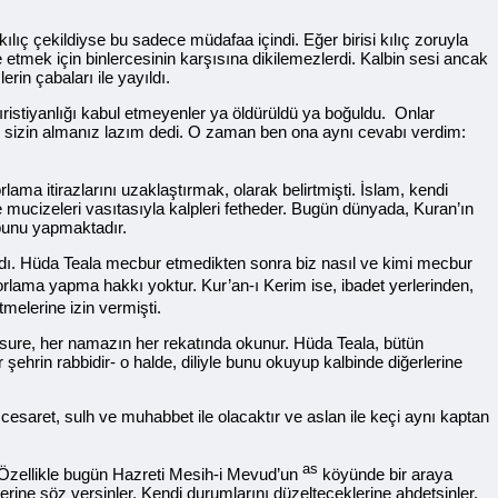
kılıç çekildiyse bu sadece müdafaa içindi. Eğer birisi kılıç zoruyla
 etmek için binlercesinin karşısına dikilemezlerdi. Kalbin sesi ancak
rin çabaları ile yayıldı.
Hıristiyanlığı kabul etmeyenler ya öldürüldü ya boğuldu. Onlar
arı sizin almanız lazım dedi. O zaman ben ona aynı cevabı verdim:
lama itirazlarını uzaklaştırmak, olarak belirtmişti. İslam, kendi
ve mucizeleri vasıtasıyla kalpleri fetheder. Bugün dünyada, Kuran’ın
 bunu yapmaktadır.
adı. Hüda Teala mecbur etmedikten sonra biz nasıl ve kimi mecbur
zorlama yapma hakkı yoktur. Kur’an-ı Kerim ise, ibadet yerlerinden,
melerine izin vermişti.
. Bu sure, her namazın her rekatında okunur. Hüda Teala, bütün
 şehrin rabbidir- o halde, diliyle bunu okuyup kalbinde diğerlerine
esaret, sulh ve muhabbet ile olacaktır ve aslan ile keçi aynı kaptan
as
 Özellikle bugün Hazreti Mesih-i Mevud’un
köyünde bir araya
erine söz versinler. Kendi durumlarını düzelteceklerine ahdetsinler.