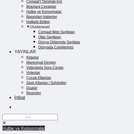
Cemaat’İ Tanımak İçin
İtirazlara Cevaplar
Hutbe ve Konuşmalar
Basından Haberler
Haftalık Bülten
UluslararasI
Cemaat Web Sayfaları
Ülke Sayfaları
Dünya Dillerinde Sayfalar
Dünyada Camilerimiz
YAYINLAR
Kitaplar
Maneviyat Dergisi
Videolarla Soru Cevap
Videolar
Çocuk Kİtapları
Sesli Kİtaplar / Sohbetler
Dualar
Resimler
İrtibat
✕
Hutbe ve Konuşmalar