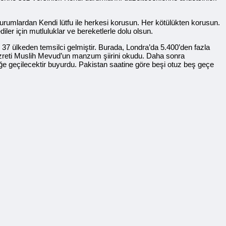
rumlardan Kendi lütfu ile herkesi korusun. Her kötülükten korusun.
er için mutluluklar ve bereketlerle dolu olsun.
7 ülkeden temsilci gelmiştir. Burada, Londra’da 5.400’den fazla
zreti Muslih Mevud’un manzum şiirini okudu. Daha sonra
e geçilecektir buyurdu. Pakistan saatine göre beşi otuz beş geçe