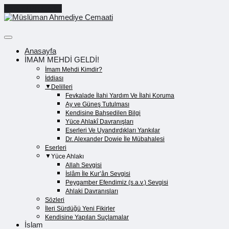
Cancel Preloader
Anasayfa
İMAM MEHDİ GELDİ!
İmam Mehdi Kimdir?
İddiası
Delilleri
Fevkalade İlahi Yardım Ve İlahi Koruma
Ay ve Güneş Tutulması
Kendisine Bahşedilen Bilgi
Yüce Ahlakî Davranışları
Eserleri Ve Uyandırdıkları Yankılar
Dr. Alexander Dowie İle Mübahalesi
Eserleri
Yüce Ahlakı
Allah Sevgisi
İslâm İle Kur’ân Sevgisi
Peygamber Efendimiz (s.a.v.) Sevgisi
Ahlaki Davranışları
Sözleri
İleri Sürdüğü Yeni Fikirler
Kendisine Yapılan Suçlamalar
İslam