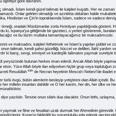
bu öğretiye göre davranın.
ç olmadı. İslam kendi güzel talimatı ile kalpleri kuşattı. Her ne zaman 
amazdı. Onlar gelirleri olmadığı ve azınlıkta oldukları halde mukabele
ka, Hindistan ve Çin’in topraklarında İslam, sadece ve sadece dervişle
ir örneği, oradaki Müslümanlar zorla Hıristiyan yapıldığında gösterir. 
u ki, İspanya’ya gittiğimde bir gazeteci, o yerleri göstererek, bural
geri alacağız ve bu bizim mutlaka tamamlayacağımız bir maksadımızdır.
esini ve maksadını, kalpleri fethetmek ve İslam’a yapılan şiddet ve zor
onun talimatı, kendi şahsi güzelliği, hüccet ve delilleri, İlahî yardım 
dır ki barış, sevgi, emniyet ve kardeşlik talimatını yaymak suretiyle
seydi yeryüzünde bulunan herkes iman ederdi. Ancak Allah böyle yapm
r etsin. Yüce Allah böyle ilan ediyorken hiçbir grup veya topluluğun 
sav
azreti Resulüllah
de Necran heyetinin Mescid-i Nebevî’de ibadet et
 her türlü övgü, bütün alemlerin besleyip yetiştireni olan Allah içindir
 her milletin insanları dahildir ve O her kavim, her din, her ülke ve her
ünafıklıktır.
e yazılıdır. Tersine onun silahı dua olacaktır. Onun fethi, uzlaşma, c
i yaymak ve fitne ve fesattan uzak durmak her Ahmedinin görevidir.
gündüzlerini, Kuran’ın bildirdiği bu sorumluluğu eda ederek geçirecekl