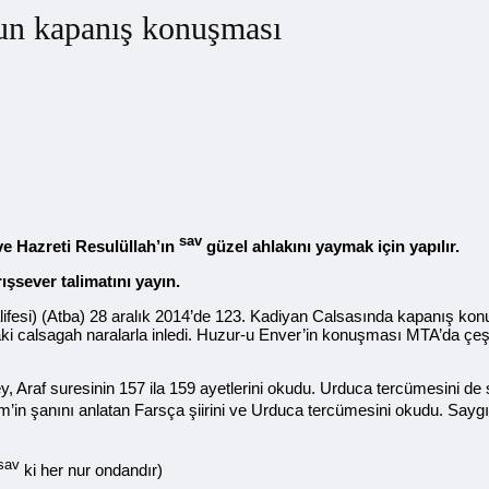
un kapanış konuşması
sav
ve Hazreti Resulüllah’ın
güzel ahlakını yaymak için yapılır.
ışsever talimatını yayın.
alifesi) (Atba) 28 aralık 2014’de 123. Kadiyan Calsasında kapanış kon
ki calsagah naralarla inledi. Huzur-u Enver’in konuşması MTA’da çeşitl
r Bey, Araf suresinin 157 ila 159 ayetlerini okudu. Urduca tercümesin
m’in şanını anlatan Farsça şiirini ve Urduca tercümesini okudu. Say
sav
ki her nur ondandır)