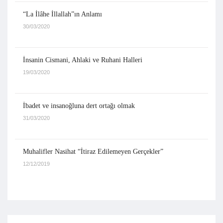
“La İlâhe İllallah”ın Anlamı
30/03/2020
İnsanin Cismani, Ahlaki ve Ruhani Halleri
19/03/2020
İbadet ve insanoğluna dert ortağı olmak
31/03/2020
Muhalifler Nasihat “İtiraz Edilemeyen Gerçekler”
12/12/2019