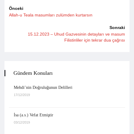
Önceki
Allah-u Teala masumları zulümden kurtarsın
Sonraki
15.12.2023 – Uhud Gazvesinin detayları ve masum
Filistinliler için tekrar dua çağrısı
Gündem Konuları
Mehdi’nin Doğruluğunun Delilleri
17/12/2019
İsa (a.s.) Vefat Etmiştir
03/12/2019