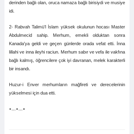
derinden bağlı olan, oruca namaza bağlı birisiydi ve musiye
idi.
2- Rabvah Talimü’l İslam yüksek okulunun hocası Master
Abdulmecid sahip. Merhum, emekli olduktan sonra
Kanada’ya geldi ve geçen günlerde orada vefat etti. İnna
lillahi ve inna ileyhi raciun. Merhum sabır ve vefa ile vakfına
bağlı kalmış, öğrencilere çok iyi davranan, melek karakterli
bir insandı.
Huzur-i Enver merhumların mağfireti ve derecelerinin
yükselmesi için dua etti.
٭…٭…٭