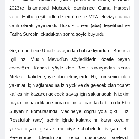
2023’te İslamabad Mübarek camisinde Cuma Hutbesi
verdi. Hutbe çeşitli dillerde tercüme ile MTA televizyonunda
canlı olarak yayınlandı. Huzur-i Enver (aba) Teşehhüd ve
Fatiha Suresini okuduktan sonra şöyle buyurdu:
Geçen hutbede Uhud savaşından bahsediyordum. Bununla
ilgili hz. Muslih Mevud’un söylediklerini özetle beyan
edeceğim. Kendisi şöyle der: Bedir savaşından sonra
Mekkeli kafirler şöyle ilan etmişlerdi: Hiç kimsenin ölen
yakınları için ağlamasına izin yok ve de gelecek olan ticaret
kafilesinin kazancı gelecek savaş için saklanacak. Nitekim
büyük bir hazırlıktan sonra üç bin atlıdan fazla bir ordu Ebu
Süfyan’ın komutasında Medine’ye doğru yola çıktı. Hz.
Resulüllah (sav), şehrin içinde kalarak mı karşı koyalım
yoksa dışarı çıkarak mı diye sahabelerle istişare etti.
Peygamber Efendimizin kendi düşüncesi şöyleydi: