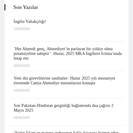
Son Yazılar
İngiliz Yaltakçılığı!
15/05/2026
‘Her Ahmedi genç, Ahmediyet’in parlayan bir yıldızı olma
potansiyeline sahiptir’: Huzur, 2025 MKA İngiltere İctima’sında
hitap etti
28/09/2025
Yeni din görevlilerine nasihatler: Huzur 2025 yılı mezuniyet
töreninde Camia Ahmediye mezunlarına konuştu
10/05/2025
Son Pakistan-Hindistan gerginliği bağlamında dua çağrısı 2
Mayıs 2025
03/05/2025
‘Sizler İslam’ın manevi ordusunun haklı davasına hizmet eden