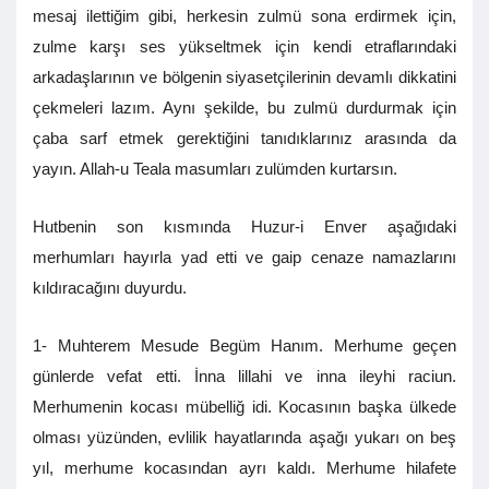
mesaj ilettiğim gibi, herkesin zulmü sona erdirmek için,
zulme karşı ses yükseltmek için kendi etraflarındaki
arkadaşlarının ve bölgenin siyasetçilerinin devamlı dikkatini
çekmeleri lazım. Aynı şekilde, bu zulmü durdurmak için
çaba sarf etmek gerektiğini tanıdıklarınız arasında da
yayın. Allah-u Teala masumları zulümden kurtarsın.
Hutbenin son kısmında Huzur-i Enver aşağıdaki
merhumları hayırla yad etti ve gaip cenaze namazlarını
kıldıracağını duyurdu.
1- Muhterem Mesude Begüm Hanım. Merhume geçen
günlerde vefat etti. İnna lillahi ve inna ileyhi raciun.
Merhumenin kocası mübelliğ idi. Kocasının başka ülkede
olması yüzünden, evlilik hayatlarında aşağı yukarı on beş
yıl, merhume kocasından ayrı kaldı. Merhume hilafete