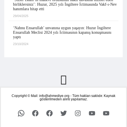
birliklersiniz’: Huzur, 2025 yılı İngiltere İctimasında Vakf-ı-Nev
hanımlara hitap etti
29/04/2025
‘Nahnu Ensarullah’ unvanına uygun yaşayın: Huzur İngiltere
Ensarullah Meclisi 2024 yılı İctimasının kapanış konuşmasını
yaptı
23/10/2024
Copyright © Mail: info@ahmediye.org - Tüm hakları saklıdır. Kaynak
gösterilmeden alıntı yapılamaz.