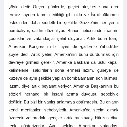
şöyle dedi: Geçen günlerde, geçici ateşkes sona erer
ermez, aynen tahmin edildiği gibi oldu ve İsrail hükümeti
eskisinden daha şiddetli bir şekilde Gazze’nin her yerini
bombalıyor, saldırı düzenliyor. Bunun neticesinde masum
çocuklar ve vatandaşlar şehit oluyorlar. Artık buna karşı
Amerikan Kongresinin bir üyesi de -galiba o Yahudi’dir-
şöyle dedi: Artık yeter, Amerika’nın bunu durdurmak için
devreye girmesi gerekir. Amerika Başkanı da üstü kapalı
kelimelerle, saldırıların sona ermesi lazım, güneye de
kuzeye de aynı şekilde yapılan bombalamanın son bulması
lazım, diye artık beyanat veriyor. Amerika Başkanının bu
sözleri herhangi bir insani acıma duygusu sebebiyle
değildir. Bu bizi bir yanlış anlamaya götürmesin. Bu onların
kendi menfaatleri sebebiyledir. Amerika’da seçim olmak
üzeredir ve oradaki gençler artık bu savaş bitirilsin diye
tepki gösteriyorlar. Aynı şekilde Amerikan vatandaşı