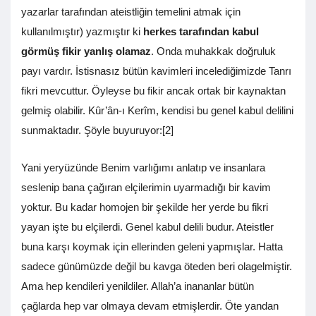
yazarlar tarafından ateistliğin temelini atmak için
kullanılmıştır) yazmıştır ki
herkes tarafından kabul
görmüş fikir yanlış olamaz
. Onda muhakkak doğruluk
payı vardır. İstisnasız bütün kavimleri incelediğimizde Tanrı
fikri mevcuttur. Öyleyse bu fikir ancak ortak bir kaynaktan
gelmiş olabilir. Kûr’ân-ı Kerîm, kendisi bu genel kabul delilini
sunmaktadır. Şöyle buyuruyor:[2]
Yani yeryüzünde Benim varlığımı anlatıp ve insanlara
seslenip bana çağıran elçilerimin uyarmadığı bir kavim
yoktur. Bu kadar homojen bir şekilde her yerde bu fikri
yayan işte bu elçilerdi. Genel kabul delili budur. Ateistler
buna karşı koymak için ellerinden geleni yapmışlar. Hatta
sadece günümüzde değil bu kavga öteden beri olagelmiştir.
Ama hep kendileri yenildiler. Allah’a inananlar bütün
çağlarda hep var olmaya devam etmişlerdir. Öte yandan