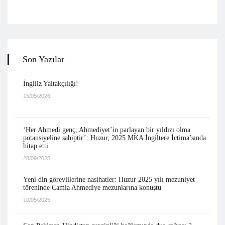
Son Yazılar
İngiliz Yaltakçılığı!
15/05/2026
‘Her Ahmedi genç, Ahmediyet’in parlayan bir yıldızı olma
potansiyeline sahiptir’: Huzur, 2025 MKA İngiltere İctima’sında
hitap etti
28/09/2025
Yeni din görevlilerine nasihatler: Huzur 2025 yılı mezuniyet
töreninde Camia Ahmediye mezunlarına konuştu
10/05/2025