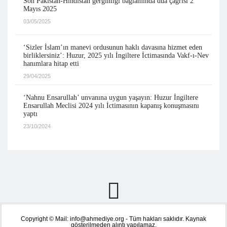
Son Pakistan-Hindistan gerginliği bağlamında dua çağrısı 2
Mayıs 2025
03/05/2025
‘Sizler İslam’ın manevi ordusunun haklı davasına hizmet eden
birliklersiniz’: Huzur, 2025 yılı İngiltere İctimasında Vakf-ı-Nev
hanımlara hitap etti
29/04/2025
‘Nahnu Ensarullah’ unvanına uygun yaşayın: Huzur İngiltere
Ensarullah Meclisi 2024 yılı İctimasının kapanış konuşmasını
yaptı
23/10/2024
Copyright © Mail: info@ahmediye.org - Tüm hakları saklıdır. Kaynak
gösterilmeden alıntı yapılamaz.