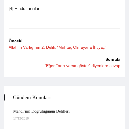
[4] Hindu tanrılar
Önceki
Allah’ın Varlığının 2. Delili: “Muhtaç Olmayana İhtiyaç”
Sonraki
“Eğer Tanrı varsa göster” diyenlere cevap
Gündem Konuları
Mehdi’nin Doğruluğunun Delilleri
17/12/2019