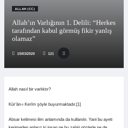
ALLAH (CC)
Allah’ın Varlığının 1. Delili: “Herkes
tarafından kabul görmüş fikir yanlış
olamaz”
15/03/2020
121
Allah nasıl bir varlıktır?
Kûr’ân-ı Kerîm şöyle buyurmaktadır.[1]
Absar kelimesi ilim anlamında da kullanılır. Yani bu ayeti
kerimeden anlarız ki insan ne bu zahiri gözlerle ne de