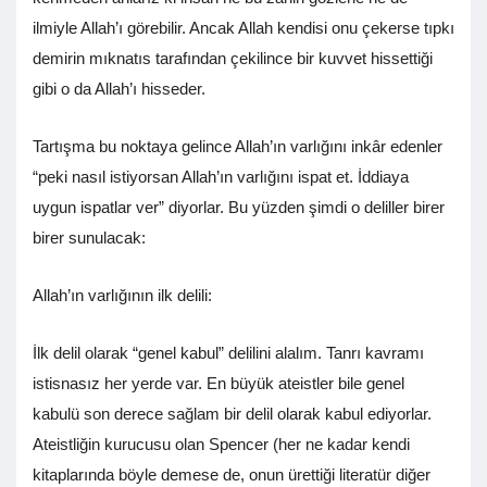
ilmiyle Allah’ı görebilir. Ancak Allah kendisi onu çekerse tıpkı
demirin mıknatıs tarafından çekilince bir kuvvet hissettiği
gibi o da Allah’ı hisseder.
Tartışma bu noktaya gelince Allah’ın varlığını inkâr edenler
“peki nasıl istiyorsan Allah’ın varlığını ispat et. İddiaya
uygun ispatlar ver” diyorlar. Bu yüzden şimdi o deliller birer
birer sunulacak:
Allah’ın varlığının ilk delili:
İlk delil olarak “genel kabul” delilini alalım. Tanrı kavramı
istisnasız her yerde var. En büyük ateistler bile genel
kabulü son derece sağlam bir delil olarak kabul ediyorlar.
Ateistliğin kurucusu olan Spencer (her ne kadar kendi
kitaplarında böyle demese de, onun ürettiği literatür diğer