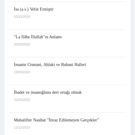
İsa (a.s.) Vefat Etmiştir
03/12/2019
“La İlâhe İllallah”ın Anlamı
30/03/2020
İnsanin Cismani, Ahlaki ve Ruhani Halleri
19/03/2020
İbadet ve insanoğluna dert ortağı olmak
31/03/2020
Muhalifler Nasihat “İtiraz Edilemeyen Gerçekler”
12/12/2019