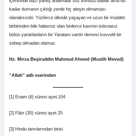
içerisinde bazı yanlış anlamalar söz konusu olabilir ama bu
kadar dumanın çıktığı yerde hiç ateşin olmaması
olanaksızdır. Yüzlerce ülkede yaşayan ve uzun bir müddet
birbirinden bile habersiz olan binlerce kavmin istisnasız
bütün yaratılanların bir Yaratanı vardır demesi kuvvetli bir
sebep olmadan olamaz.
Hz. Mirza Beşiruddin Mahmud Ahmed (Muslih Mevud)
“Allah” adlı eserinden
[1] Enam (6) sûresi ayet.104
[2] Fâtır (35) sûresi ayet 25
[3] Hindu tanrılarından birisi