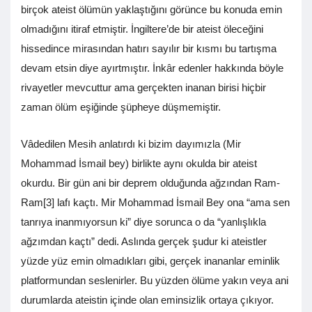
birçok ateist ölümün yaklaştığını görünce bu konuda emin
olmadığını itiraf etmiştir. İngiltere’de bir ateist öleceğini
hissedince mirasından hatırı sayılır bir kısmı bu tartışma
devam etsin diye ayırtmıştır. İnkâr edenler hakkında böyle
rivayetler mevcuttur ama gerçekten inanan birisi hiçbir
zaman ölüm eşiğinde şüpheye düşmemiştir.
Vâdedilen Mesih anlatırdı ki bizim dayımızla (Mir
Mohammad İsmail bey) birlikte aynı okulda bir ateist
okurdu. Bir gün ani bir deprem olduğunda ağzından Ram-
Ram[3] lafı kaçtı. Mir Mohammad İsmail Bey ona “ama sen
tanrıya inanmıyorsun ki” diye sorunca o da “yanlışlıkla
ağzımdan kaçtı” dedi. Aslında gerçek şudur ki ateistler
yüzde yüz emin olmadıkları gibi, gerçek inananlar eminlik
platformundan seslenirler. Bu yüzden ölüme yakın veya ani
durumlarda ateistin içinde olan eminsizlik ortaya çıkıyor.