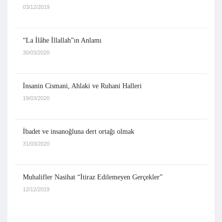
03/12/2019
“La İlâhe İllallah”ın Anlamı
30/03/2020
İnsanin Cismani, Ahlaki ve Ruhani Halleri
19/03/2020
İbadet ve insanoğluna dert ortağı olmak
31/03/2020
Muhalifler Nasihat “İtiraz Edilemeyen Gerçekler”
12/12/2019