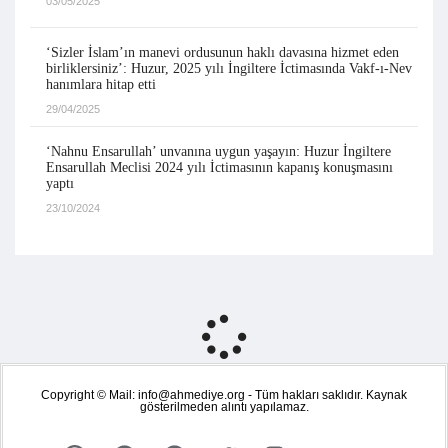
03/05/2025
‘Sizler İslam’ın manevi ordusunun haklı davasına hizmet eden
birliklersiniz’: Huzur, 2025 yılı İngiltere İctimasında Vakf-ı-Nev
hanımlara hitap etti
29/04/2025
‘Nahnu Ensarullah’ unvanına uygun yaşayın: Huzur İngiltere
Ensarullah Meclisi 2024 yılı İctimasının kapanış konuşmasını
yaptı
23/10/2024
Copyright © Mail: info@ahmediye.org - Tüm hakları saklıdır. Kaynak
gösterilmeden alıntı yapılamaz.