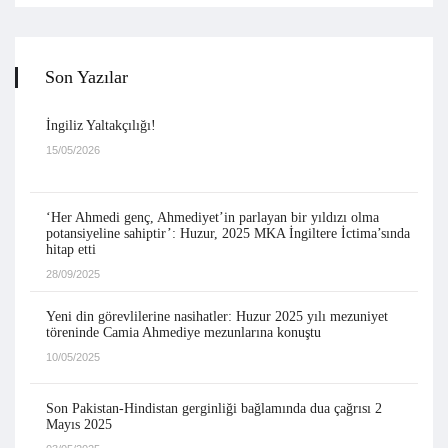
Son Yazılar
İngiliz Yaltakçılığı!
15/05/2026
‘Her Ahmedi genç, Ahmediyet’in parlayan bir yıldızı olma
potansiyeline sahiptir’: Huzur, 2025 MKA İngiltere İctima’sında
hitap etti
28/09/2025
Yeni din görevlilerine nasihatler: Huzur 2025 yılı mezuniyet
töreninde Camia Ahmediye mezunlarına konuştu
10/05/2025
Son Pakistan-Hindistan gerginliği bağlamında dua çağrısı 2
Mayıs 2025