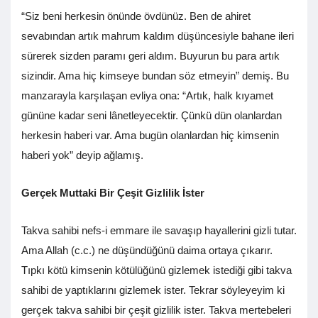
“Siz beni herkesin önünde övdünüz. Ben de ahiret
sevabından artık mahrum kaldım düşüncesiyle bahane ileri
sürerek sizden paramı geri aldım. Buyurun bu para artık
sizindir. Ama hiç kimseye bundan söz etmeyin” demiş. Bu
manzarayla karşılaşan evliya ona: “Artık, halk kıyamet
gününe kadar seni lânetleyecektir. Çünkü dün olanlardan
herkesin haberi var. Ama bugün olanlardan hiç kimsenin
haberi yok” deyip ağlamış.
Gerçek Muttaki Bir Çeşit Gizlilik İster
Takva sahibi nefs-i emmare ile savaşıp hayallerini gizli tutar.
Ama Allah (c.c.) ne düşündüğünü daima ortaya çıkarır.
Tıpkı kötü kimsenin kötülüğünü gizlemek istediği gibi takva
sahibi de yaptıklarını gizlemek ister. Tekrar söyleyeyim ki
gerçek takva sahibi bir çeşit gizlilik ister. Takva mertebeleri