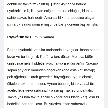
çoktur ve takva “tekellüf”ü[1] ister. Ayrıca yukarıda
riyakârlık ile ilgili beyan ettiğim örnekte olduğu gibi takva
sahibi savaş halindedir. Ama salihlik mertebesine ulaşan
için artık savaş sona ermiştir ve barış dönemi başlamıştır.
Riyakârlık Ve Hilm’in Savaşı
Bazen riyakârlık ve hilm aralarında savaşırlar. İnsan bazen
kızar ve bu kızgınlık Kur’ân’a ters düşer. Mesela, küfür
dinleyince nefsi hiddetleniyor. Takva ise Kur’ân’ın: “Saçma
sapan şeylerin yanından geçerken (ona asla katılmayıp)
pek ağırbaşlı olarak geçerler” buyruğuna uygun olarak,
öfkelenmekten meneder. Aynen bunun gibi takva sahibi
acelecilikle veya sabırsızlıkla savaşmak zorunda kalır.
Takva yolunda takva sahibi o kadar zorluklarla karşılaşır ki
hedefine zar zor ulaşır. Bu yüzden insan sabırsızlık