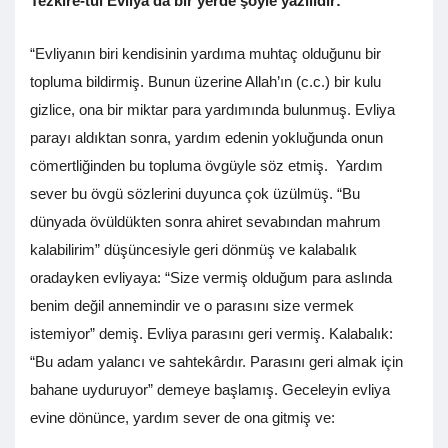
Tezkire-tül Evliya’da bir yerde şöyle yazılıdır:
“Evliyanın biri kendisinin yardıma muhtaç olduğunu bir
topluma bildirmiş. Bunun üzerine Allah’ın (c.c.) bir kulu
gizlice, ona bir miktar para yardımında bulunmuş. Evliya
parayı aldıktan sonra, yardım edenin yokluğunda onun
cömertliğinden bu topluma övgüyle söz etmiş. Yardım
sever bu övgü sözlerini duyunca çok üzülmüş. “Bu
dünyada övüldükten sonra ahiret sevabından mahrum
kalabilirim” düşüncesiyle geri dönmüş ve kalabalık
oradayken evliyaya: “Size vermiş olduğum para aslında
benim değil annemindir ve o parasını size vermek
istemiyor” demiş. Evliya parasını geri vermiş. Kalabalık:
“Bu adam yalancı ve sahtekârdır. Parasını geri almak için
bahane uyduruyor” demeye başlamış. Geceleyin evliya
evine dönünce, yardım sever de ona gitmiş ve: