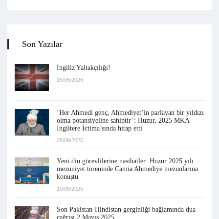
Son Yazılar
İngiliz Yaltakçılığı!
15/05/2026
‘Her Ahmedi genç, Ahmediyet’in parlayan bir yıldızı
olma potansiyeline sahiptir’: Huzur, 2025 MKA
İngiltere İctima’sında hitap etti
28/09/2025
Yeni din görevlilerine nasihatler: Huzur 2025 yılı
mezuniyet töreninde Camia Ahmediye mezunlarına
konuştu
10/05/2025
Son Pakistan-Hindistan gerginliği bağlamında dua
çağrısı 2 Mayıs 2025