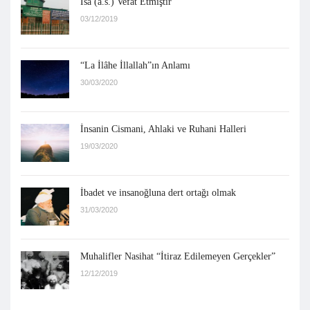
İsa (a.s.) Vefat Etmiştir
03/12/2019
“La İlâhe İllallah”ın Anlamı
30/03/2020
İnsanin Cismani, Ahlaki ve Ruhani Halleri
19/03/2020
İbadet ve insanoğluna dert ortağı olmak
31/03/2020
Muhalifler Nasihat “İtiraz Edilemeyen Gerçekler”
12/12/2019