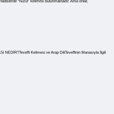
r. Hadislerde “nüzul” kelimesi bulunmaktadır. Ama onlar,
 NEDİR?Teveffi Kelimesi ve Arap DiliTeveffinin Manasıyla İlgili