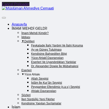
Cancel Preloader
Anasayfa
İMAM MEHDİ GELDİ!
İmam Mehdi Kimdir?
İddiası
Delilleri
Fevkalade İlahi Yardım Ve İlahi Koruma
Ay ve Güneş Tutulması
Kendisine Bahşedilen Bilgi
Yüce Ahlakî Davranışları
Eserleri Ve Uyandırdıkları Yankılar
Dr. Alexander Dowie İle Mübahalesi
Eserleri
Yüce Ahlakı
Allah Sevgisi
İslâm İle Kur’ân Sevgisi
Peygamber Efendimiz (s.a.v.) Sevgisi
Ahlaki Davranışları
Sözleri
İleri Sürdüğü Yeni Fikirler
Kendisine Yapılan Suçlamalar
İslam