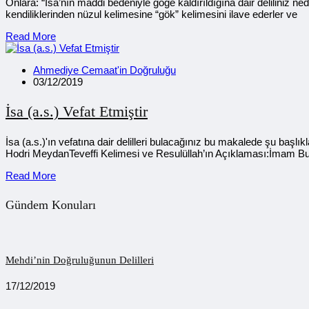
Onlara: “İsa’nın maddi bedeniyle göğe kaldırıldığına dair deliliniz ne
kendiliklerinden nüzul kelimesine “gök” kelimesini ilave ederler ve
Read More
Ahmediye Cemaat'in Doğruluğu
03/12/2019
İsa (a.s.) Vefat Etmiştir
İsa (a.s.)'ın vefatına dair delilleri bulacağınız bu makalede şu b
Hodri MeydanTeveffi Kelimesi ve Resulüllah’ın Açıklaması:İmam Bu
Read More
Gündem Konuları
Mehdi’nin Doğruluğunun Delilleri
17/12/2019