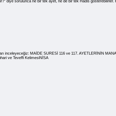
dir?” diye sorulunca ne bir tek âyet, ne de bir tek Hadis gösterebilirle
aşlıkları inceleyeceğiz: MAİDE SURESİ 116 ve 117. AYETLERİNİN MANASI
hari ve Teveffi KelimesiNİSA