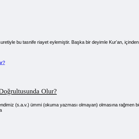
uretiyle bu tasnife riayet eylemiştir. Başka bir deyimle Kur'an, içind
i Doğrultusunda Olur?
fendimiz (s.a.v.) ümmi (okuma yazması olmayan) olmasına rağmen 
a