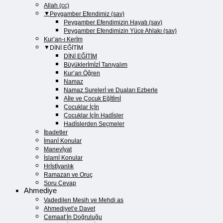
Allah (cc)
Peygamber Efendimiz (sav)
Peygamber Efendimizin Hayatı (sav)​
Peygamber Efendimizin Yüce Ahlakı (sav)​
Kur’an-ı Kerİm
DİNİ EĞİTİM
DİNİ EĞİTİM
Büyüklerİmİzİ Tanıyalım
Kur’an Öğren
Namaz
Namaz Surelerİ ve Duaları Ezberle
Aİle ve Çocuk Eğİtİmİ
Çocuklar İçİn
Çocuklar İçİn Hadİsler
Hadİslerden Seçmeler
İbadetler
İmanİ Konular
Manevİyat
İslamİ Konular
Hrİstİyanlık
Ramazan ve Oruç
Soru Cevap
Ahmediye
Vadedilen Mesih ve Mehdi as
Ahmediyet’e Davet
Cemaat’İn Doğruluğu