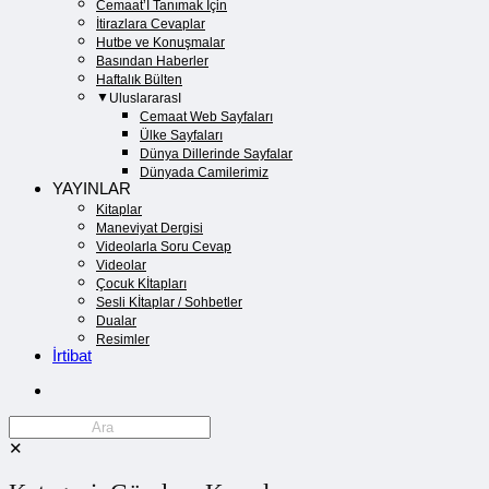
Cemaat’İ Tanımak İçin
İtirazlara Cevaplar
Hutbe ve Konuşmalar
Basından Haberler
Haftalık Bülten
UluslararasI
Cemaat Web Sayfaları
Ülke Sayfaları
Dünya Dillerinde Sayfalar
Dünyada Camilerimiz
YAYINLAR
Kitaplar
Maneviyat Dergisi
Videolarla Soru Cevap
Videolar
Çocuk Kİtapları
Sesli Kİtaplar / Sohbetler
Dualar
Resimler
İrtibat
✕