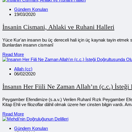
Gündem Konuları
19/03/2020
İnsanin Cismani, Ahlaki ve Ruhani Halleri
Yüce Kur'an insanın bu üç dereceli hali için üç kaynak tayin etmek s
Bunlardan insanın cismanî
Read More
Allah (cc)
06/02/2020
İnsanın Her Fiili Ne Zaman Allah’ın (c.c.) İsteğ
Peygamber Efendimize (s.a.v.) Verilen Ruhanî Rızk Peygamber E
Kitap Ehli ve filozoflar dâhil olmak üzere her cinsten bilgin vardı. Am
Read More
Gündem Konuları