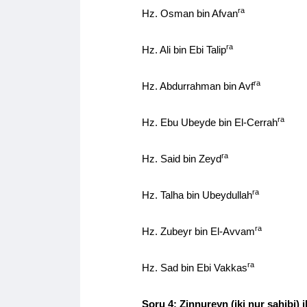
ra
Hz. Osman bin Afvan
ra
Hz. Ali bin Ebi Talip
ra
Hz. Abdurrahman bin Avf
ra
Hz. Ebu Ubeyde bin El-Cerrah
ra
Hz. Said bin Zeyd
ra
Hz. Talha bin Ubeydullah
ra
Hz. Zubeyr bin El-Avvam
ra
Hz. Sad bin Ebi Vakkas
Soru 4: Zinnureyn (iki nur sahibi) 