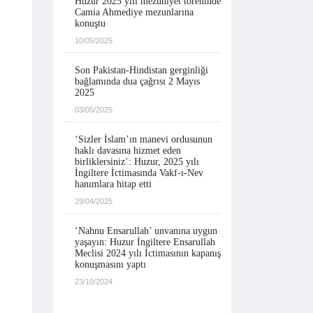
Huzur 2025 yılı mezuniyet töreninde
Camia Ahmediye mezunlarına
konuştu
10/05/2025
Son Pakistan-Hindistan gerginliği
bağlamında dua çağrısı 2 Mayıs
2025
03/05/2025
‘Sizler İslam’ın manevi ordusunun
haklı davasına hizmet eden
birliklersiniz’: Huzur, 2025 yılı
İngiltere İctimasında Vakf-ı-Nev
hanımlara hitap etti
29/04/2025
‘Nahnu Ensarullah’ unvanına uygun
yaşayın: Huzur İngiltere Ensarullah
Meclisi 2024 yılı İctimasının kapanış
konuşmasını yaptı
23/10/2024