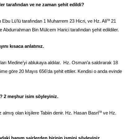
er tarafından ve ne zaman şehit edildi?
ra
an Ebu Lü’lü tarafından 1 Muharrem 23 Hicri, ve Hz. Ali
21
 Abdurrahman Bin Mülcem Harici tarafından şehit edildiler.
ını kısaca anlatınız.
arı Medine’yi ablukaya aldılar. Hz. Osman’a saldırarak 18
kvime göre 20 Mayıs 656’da şehit ettiler. Kendisi o anda evinde
r? 2 meşhur isim söyleyiniz.
ra
almış olan kişilere Tabiin denir. Hz. Hasan Basri
ve Hz.
aki hanım şairlerden birinin ismini söyleyiniz.