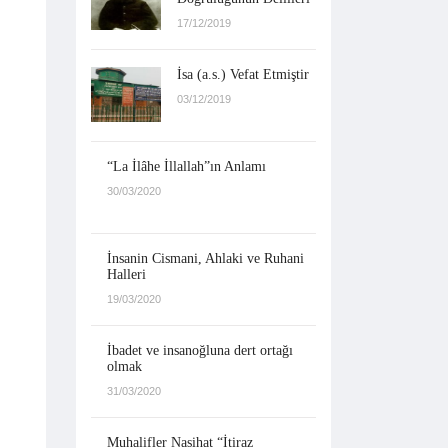
17/12/2019
İsa (a.s.) Vefat Etmiştir
03/12/2019
“La İlâhe İllallah”ın Anlamı
30/03/2020
İnsanin Cismani, Ahlaki ve Ruhani
Halleri
19/03/2020
İbadet ve insanoğluna dert ortağı
olmak
31/03/2020
Muhalifler Nasihat “İtiraz