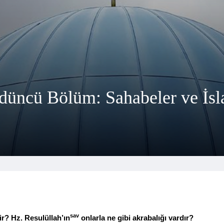
rdüncü Bölüm: Sahabeler ve İs
sav
ir? Hz. Resulüllah’ın
onlarla ne gibi akrabalığı vardır?