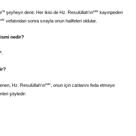
ra
sav
e
şeyheyn denir. Her ikisi de Hz. Resulüllah’ın
kayınpederi
sav
vefatından sonra sırayla onun halifeleri oldular.
ismi nedir?
a
.
ir?
sav
nen, Hz. Resulüllah’ın
, onun için canlarını feda etmeye
leri şöyledir: