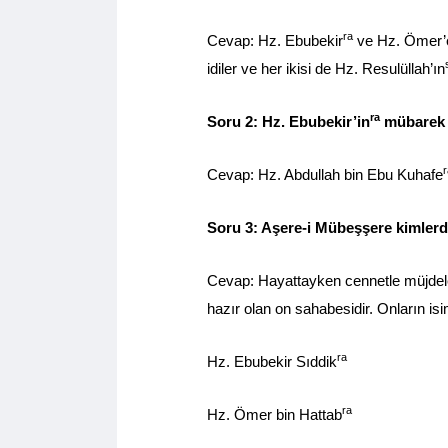
ra
Cevap: Hz. Ebubekir
ve Hz. Ömer’
idiler ve her ikisi de Hz. Resulüllah’ın
ra
Soru 2: Hz. Ebubekir’in
mübarek 
r
Cevap: Hz. Abdullah bin Ebu Kuhafe
Soru 3: Aşere-i Mübeşşere kimlerd
Cevap: Hayattayken cennetle müjdele
hazır olan on sahabesidir. Onların isim
ra
Hz. Ebubekir Sıddik
ra
Hz. Ömer bin Hattab