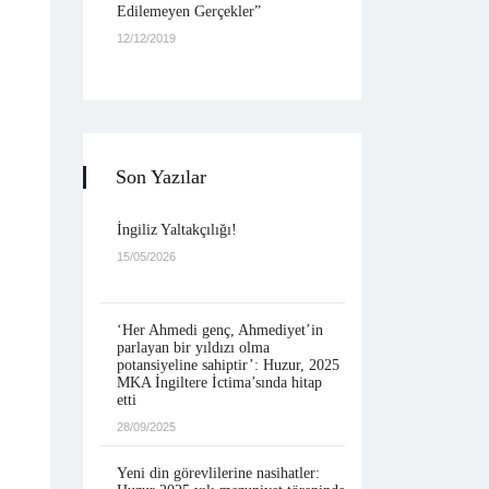
Edilemeyen Gerçekler”
12/12/2019
Son Yazılar
İngiliz Yaltakçılığı!
15/05/2026
‘Her Ahmedi genç, Ahmediyet’in
parlayan bir yıldızı olma
potansiyeline sahiptir’: Huzur, 2025
MKA İngiltere İctima’sında hitap
etti
28/09/2025
Yeni din görevlilerine nasihatler: