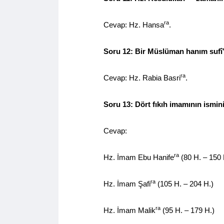
ra
Cevap: Hz. Hansa
.
Soru 12: Bir Müslüman hanım sufî’n
ra
Cevap: Hz. Rabia Basri
.
Soru 13: Dört fıkıh imamının ismini
Cevap:
ra
Hz. İmam Ebu Hanife
(80 H. – 150 
ra
Hz. İmam Şafi
(105 H. – 204 H.)
ra
Hz. İmam Malik
(95 H. – 179 H.)