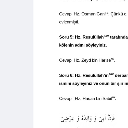
ra
Cevap: Hz. Osman Gani
. Çünkü o,
evlenmişti.
sav
Soru 5: Hz. Resulüllah
tarafından
kölenin adını söyleyiniz.
ra
Cevap: Hz. Zeyd bin Harise
.
sav
Soru 6: Hz. Resulüllah’ın
derbar 
ismini söyleyiniz ve onun bir şiirin
ra
Cevap: Hz. Hasan bin Sabit
.