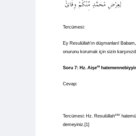
Tercümesi:
Ey Resulüllah’ın düşmanları! Babam
onurunu korumak için sizin karşınızda 
ra
Soru 7: Hz. Aişe
hatemennebiyyin’
Cevap:
sav
Tercümesi: Hz. Resulüllah
hatemül
demeyiniz.[1]