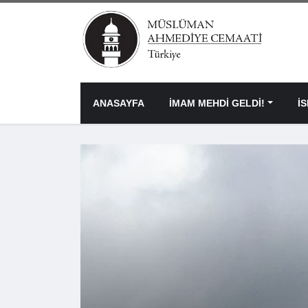
ANASAYFA
İMAM MEHDİ GELDİ!
İ