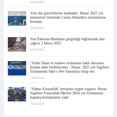
28/09/2025
Yeni din görevlilerine nasihatler: Huzur 2025 yılı
mezuniyet töreninde Camia Ahmediye mezunlarına
konuştu
10/05/2025
Son Pakistan-Hindistan gerginliği bağlamında dua
çağrısı 2 Mayıs 2025
03/05/2025
‘Sizler İslam’ın manevi ordusunun haklı davasına
hizmet eden birliklersiniz’: Huzur, 2025 yılı İngiltere
İctimasında Vakf-ı-Nev hanımlara hitap etti
29/04/2025
‘Nahnu Ensarullah’ unvanına uygun yaşayın: Huzur
İngiltere Ensarullah Meclisi 2024 yılı İctimasının
kapanış konuşmasını yaptı
23/10/2024