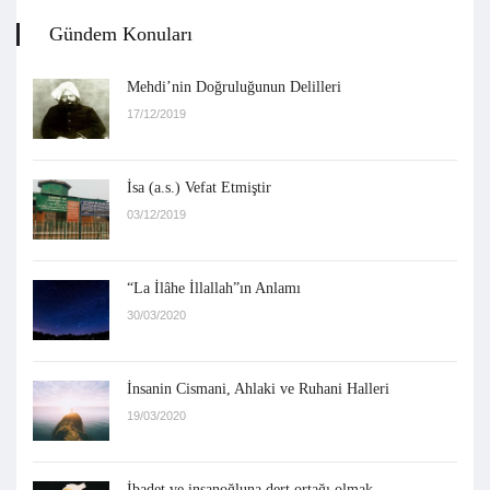
Gündem Konuları
Mehdi’nin Doğruluğunun Delilleri
17/12/2019
İsa (a.s.) Vefat Etmiştir
03/12/2019
“La İlâhe İllallah”ın Anlamı
30/03/2020
İnsanin Cismani, Ahlaki ve Ruhani Halleri
19/03/2020
İbadet ve insanoğluna dert ortağı olmak