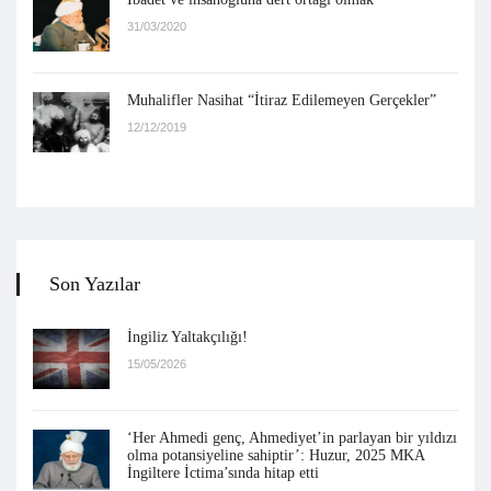
31/03/2020
Muhalifler Nasihat “İtiraz Edilemeyen Gerçekler”
12/12/2019
Son Yazılar
İngiliz Yaltakçılığı!
15/05/2026
‘Her Ahmedi genç, Ahmediyet’in parlayan bir yıldızı
olma potansiyeline sahiptir’: Huzur, 2025 MKA
İngiltere İctima’sında hitap etti