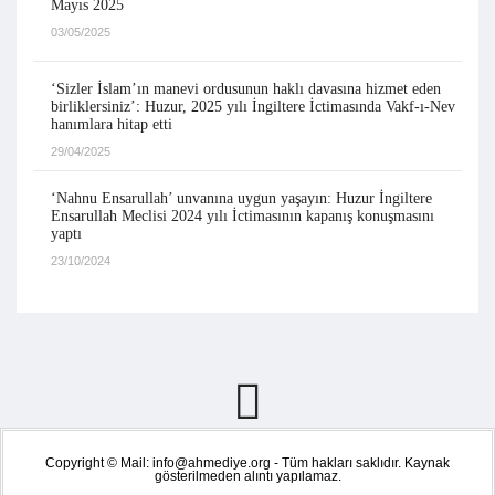
Mayıs 2025
03/05/2025
‘Sizler İslam’ın manevi ordusunun haklı davasına hizmet eden
birliklersiniz’: Huzur, 2025 yılı İngiltere İctimasında Vakf-ı-Nev
hanımlara hitap etti
29/04/2025
‘Nahnu Ensarullah’ unvanına uygun yaşayın: Huzur İngiltere
Ensarullah Meclisi 2024 yılı İctimasının kapanış konuşmasını
yaptı
23/10/2024
Copyright © Mail: info@ahmediye.org - Tüm hakları saklıdır. Kaynak
gösterilmeden alıntı yapılamaz.