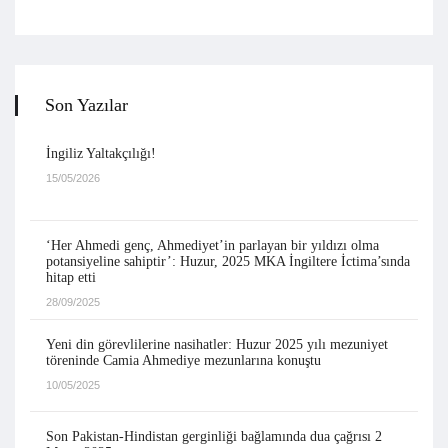
Son Yazılar
İngiliz Yaltakçılığı!
15/05/2026
‘Her Ahmedi genç, Ahmediyet’in parlayan bir yıldızı olma
potansiyeline sahiptir’: Huzur, 2025 MKA İngiltere İctima’sında
hitap etti
28/09/2025
Yeni din görevlilerine nasihatler: Huzur 2025 yılı mezuniyet
töreninde Camia Ahmediye mezunlarına konuştu
10/05/2025
Son Pakistan-Hindistan gerginliği bağlamında dua çağrısı 2