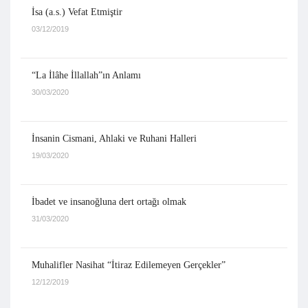
İsa (a.s.) Vefat Etmiştir
03/12/2019
“La İlâhe İllallah”ın Anlamı
30/03/2020
İnsanin Cismani, Ahlaki ve Ruhani Halleri
19/03/2020
İbadet ve insanoğluna dert ortağı olmak
31/03/2020
Muhalifler Nasihat “İtiraz Edilemeyen Gerçekler”
12/12/2019