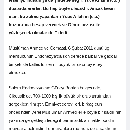
teselliyi, intikam ya da şiddette değil, Yüce Allah’a (c.c.)
dualarda ararlar. Bu hep böyle olacaktır. Ancak kesin
olan, bu zulmü yapanların Yüce Allah’ın (c.c.)
huzurunda hesap verecek ve O’nun cezası ile
yüzleşecek olmalarıdır.”
dedi
.
Müslüman Ahmediye Cemaati, 6 Şubat 2011 günü üç
mensubunun Endonezya’da son derece barbar ve gaddar
bir şekilde katledildiklerini, büyük bir üzüntüyle teyit
etmektedir.
Saldırı Endonezya’nın Güney Banten bölgesinde,
Cikeusik’de, 700-1000 kişilik büyük bir grup tarafından
gerçekleştirilmiştir. Emniyet görevlileri, birkaç gün
öncesinden yerel Müslüman Ahmediler’e böyle bir saldırının
yakında gerçekleştirleceği ihbarını aldıkları halde, saldırı
meydana gelmiştir. Tüm uyarılara rağmen, polis saldırının