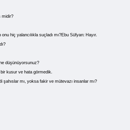
ş midir?
onu hiç yalancılıkla suçladı mı?Ebu Süfyan: Hayır.
dı?
a ne düşünüyorsunuz?
bir kusur ve hata görmedik.
li şahıslar mı, yoksa fakir ve mütevazı insanlar mı?