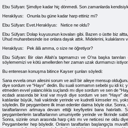
Ebu Süfyan: Şimdiye kadar hiç dönmedi. Son zamanlarda kendisiyle
Herakliyus: Onunla bu güne kadar harp ettiniz mi?
Ebu Süfyan: Evet.Herakliyus: Netice ne oldu?
Ebu Süfyan: Dolap kuyusunun kovaları gibi. Bazen o üstte biz altta
Uhud muharebesinde ise onlara dayak attık. Midelerini, kulaklarını v
Herakliyus: Pek âlâ amma, o size ne öğretiyor?
Ebu Süfyan: Bir olan Allah’a tapmamızı ve O’na başka tanrıları 
söylememizi ve kötü amellerden her zaman uzak durmamızı istiyor. B
Bu enteresan konuşma bitince Kayser şunları söyledi:
Sana evvela onun ailesini sorum ve asîl bir aileye mensup olduğunu
diye sordum ve “Hayır” dedin. Bu suali sormamın sebebi şu idi ki; yak
etmeden evvel yalancılıkla suçlandı mı diye sordum ve sen de “Hay
ecdadı arasında bir kral var mıydı diye sordum ve sen “Hayır” de
katılanlar büyük, hali vaktinde yerinde ve kudretli kimseler mi, y
söyledin. Bir peygambere ilk iman edenler daima böyle olur. Sonra,
taraftarlarının artmaya devam ettiği keyfiyetini bana hatırlattı.
peygamberlerin taraftarlarının umumiyetle yerinde ve fikrinde sabit
Sonra, sizinle onun arasında harp çıktı mı ve neticesi ne oldu diye
Peygamberler hep böyledir. Onların taraftarları başlangıçta muvaffak