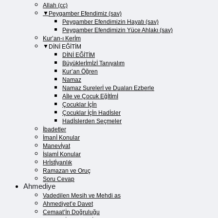
Allah (cc)
Peygamber Efendimiz (sav)
Peygamber Efendimizin Hayatı (sav)​
Peygamber Efendimizin Yüce Ahlakı (sav)​
Kur’an-ı Kerİm
DİNİ EĞİTİM
DİNİ EĞİTİM
Büyüklerİmİzİ Tanıyalım
Kur’an Öğren
Namaz
Namaz Surelerİ ve Duaları Ezberle
Aİle ve Çocuk Eğİtİmİ
Çocuklar İçİn
Çocuklar İçİn Hadİsler
Hadİslerden Seçmeler
İbadetler
İmanİ Konular
Manevİyat
İslamİ Konular
Hrİstİyanlık
Ramazan ve Oruç
Soru Cevap
Ahmediye
Vadedilen Mesih ve Mehdi as
Ahmediyet’e Davet
Cemaat’İn Doğruluğu