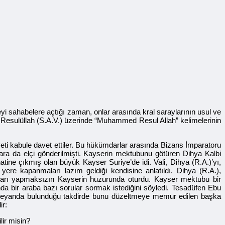
yi sahabelere açtığı zaman, onlar arasında kral saraylarının usul ve
z. Resulüllah (S.A.V.) üzerinde “Muhammed Resul Allah” kelimelerinin
yeti kabule davet ettiler. Bu hükümdarlar arasında Bizans İmparatoru
ra da elçi gönderilmişti. Kayserin mektubunu götüren Dihya Kalbi
hatine çıkmış olan büyük Kayser Suriye’de idi. Vali, Dihya (R.A.)’yı,
ere kapanmaları lazım geldiği kendisine anlatıldı. Dihya (R.A.),
arı yapmaksızın Kayserin huzurunda oturdu. Kayser mektubu bir
 bir araba bazı sorular sormak istediğini söyledi. Tesadüfen Ebu
ir beyanda bulunduğu takdirde bunu düzeltmeye memur edilen başka
ir:
ir misin?