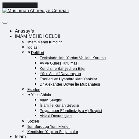
Cancel Preloader
Anasayfa
İMAM MEHDİ GELDİ!
İmam Mehdi Kimdir?
İddiası
Delilleri
Fevkalade İlahi Yardım Ve İlahi Koruma
Ay ve Güneş Tutulması
Kendisine Bahşedilen Bilgi
Yüce Ahlakî Davranışları
Eserleri Ve Uyandırdıkları Yankılar
Dr. Alexander Dowie İle Mübahalesi
Eserleri
Yüce Ahlakı
Allah Sevgisi
İslâm İle Kur’ân Sevgisi
Peygamber Efendimiz (s.a.v.) Sevgisi
Ahlaki Davranışları
Sözleri
İleri Sürdüğü Yeni Fikirler
Kendisine Yapılan Suçlamalar
İslam