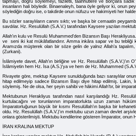
tapmayı, doğru söylemeyi, faziletli, taahhütlere ve borçlara sadık 
insanların hali böyledir. Binaenaleyh, bana öyle geliyor ki, onun
söylediğin doğru ise, o takdirde onun nüfuzu ve hakimiyeti her halde 
Bu sözler saraylıların canını sıktı; ve başka bir cemaatin peygam
savdılar. Hz. Resulüllah (S.A.V.) tarafından Kaysere yazılan mektubu
Allah’ın kulu ve Resulü Muhammed’den Bizansın Başı Herakliyusa. H
ve seni iki kat mükâfatlandırır. Amma inkâra sapar ve bu tebliği k
Aramızda müşterek olan bir söze gelin de yalnız Allah’a tapalım, 
(Zurkani).
İslâmiyete davet, Allah’ın birliğine ve Hz. Resulüllah (S.A.V.)’ı
İslâmiyetin hem Hz. İsa (A.S.)’ya ve hem de Hz. Muhammed (S.A.V.)’
Rivayete göre, mektup Kaysere sunulduğunda bazı saraylılar onun İmp
hitap edilmeyip sadece Bizansın Başı diye hitap edilmiş. Lakin, 
söylemiş. Ne de olsa, her şeyin sahibi ve hâkimi Allah’tır, bir impara
Mektubunun Herakliyus tarafından nasıl karşılandığı Hz. Resulü
kurtulacağını ve torunlarının imparatorlukta uzun zaman hüküm 
İmparatorluğunun büyük bir kısmı Resulüllah’ın başka bir kehanet
oldu. Hz. Resulüllah (S.A.V.)’ın mektubu uzun zaman devlet arşivler
onlara gösterilmişti. Mektubu kendilerine gösteren İmparator, onun Hz.
İRAN KRALINA MEKTUP