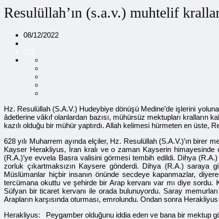
Resulüllah’ın (s.a.v.) muhtelif krall
08/12/2022
225
Hz. Resulüllah (S.A.V.) Hudeybiye dönüşü Medine’de işlerini yoluna 
âdetlerine vâkıf olanlardan bazısı, mühürsüz mektupları kralların k
kazılı olduğu bir mühür yaptırdı. Allah kelimesi hürmeten en üste,
628 yılı Muharrem ayında elçiler, Hz. Resulüllah (S.A.V.)’ın birer 
Kayser Herakliyus, İran kralı ve o zaman Kayserin himayesinde o
(R.A.)’ye evvela Basra valisini görmesi tembih edildi. Dihya (R.A.) 
zorluk çıkartmaksızın Kaysere gönderdi. Dihya (R.A.) saraya git
Müslümanlar hiçbir insanın önünde secdeye kapanmazlar, diyer
tercümana okuttu ve şehirde bir Arap kervanı var mı diye sordu.
Süfyan bir ticaret kervanı ile orada bulunuyordu. Saray memurla
Arapların karşısında oturması, emrolundu. Ondan sonra Herakliyus E
Herakliyus: Peygamber olduğunu iddia eden ve bana bir mektup gönd