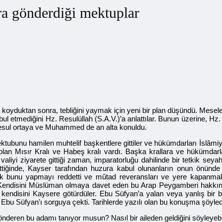
ara gönderdiği mektuplar
koyduktan sonra, tebliğini yaymak için yeni bir plan düşündü. Mesele
abul etmediğini Hz. Resulüllah (S.A.V.)’a anlattılar. Bunun üzerine, H
 Resul ortaya ve Muhammed de an alta konuldu.
mektubunu hamilen muhtelif başkentlere gittiler ve hükümdarları İslâmi
lan Mısır Kralı ve Habeş kralı vardı. Başka krallara ve hükümdarla
valiyi ziyarete gittiği zaman, imparatorluğu dahilinde bir tetkik seya
tiğinde, Kayser tarafından huzura kabul olunanların onun önünde y
ek bunu yapmayı reddetti ve mûtad reveransları ve yere kapanmal
 Kendisini Müslüman olmaya davet eden bu Arap Peygamberi hakkında
rı kendisini Kaysere götürdüler. Ebu Süfyan’a yalan veya yanlış b
bu Süfyan’ı sorguya çekti. Tarihlerde yazılı olan bu konuşma şöyled
eren bu adamı tanıyor musun? Nasıl bir aileden geldiğini söyleyebil