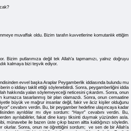
acak?
enmeye muvaffak oldu. Bizim tarafın kuvvetlerine komutanlık ettiğim
r. Bizim putlarımıza değil tek Allah’a tapmamızı, yalnız doğruyu
ık kalmaya bizi teşvik ediyor.
 kendisinden evvel başka Araplar Peygamberlik iddiasında bulundu mu
n o iddiayı taklit ettiği söylenebilirdi. Sonra, peygamberliğini iddia
llah hakkında yalan söylemeyeceği neticesini çıkardım. Sonra, onun
çin kurnazca tasarlanmış bir plan olamazdı. Sonra, onun cemaatine
etle büyük ve mağrur insanlar değil, fakir ve âciz kişiler olduğunu
lıyor” cevabını verdin. Bu, bir peygamber hedefine ulaşıncaya kadar
endisinden ayrıldılar mı diye sordum: “Hayır” cevabını verdin. Bu,
rden ayrılabilirler, fakat dine karşı tiksinti duymak yüzünden asla.
ibi, münavebe ile bazen üste çıkıp bazen altta kaldığınızı söyledin.
fer olurlar. Sonra, onun ne öğrettiğini sordum; ve sen de bir Allah’a