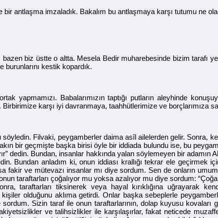
 bir antlaşma imzaladık. Bakalım bu antlaşmaya karşı tutumu ne ol
, bazen biz üstte o altta. Mesela Bedir muharebesinde bizim tarafı y
e burunlarını kestik kopardık.
ortak yapmamızı. Babalarımızın taptığı putların aleyhinde konuşuyo
irbirimize karşı iyi davranmaya, taahhütlerimize ve borçlarımıza sad
 söyledin. Filvaki, peygamberler daima asîl ailelerden gelir. Sonra,
ın bir geçmişte başka birisi öyle bir iddiada bulundu ise, bu peygamberi
ır” dedin. Bundan, insanlar hakkında yalan söylemeyen bir adamın A
din. Bundan anladım ki, onun iddiası krallığı tekrar ele geçirmek i
oksa fakir ve mütevazı insanlar mı diye sordum. Sen de onların umumiy
 onun taraftarları çoğalıyor mu yoksa azalıyor mu diye sordum: “Çoğa
 Sonra, taraftarları tiksinerek veya hayal kırıklığına uğrayarak k
 kişiler olduğunu aklıma getirdi. Onlar başka sebeplerle peygamberle
 sordum. Sizin taraf ile onun taraftarlarının, dolap kuyusu kovaları g
iyetsizlikler ve talihsizlikler ile karşılaşırlar, fakat neticede muzaf