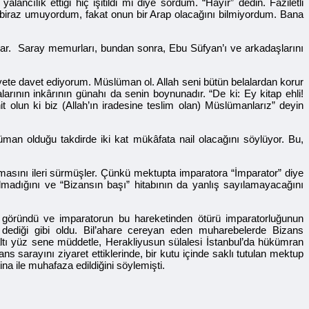
ancılık ettiği hiç işitildi mi diye sordum. “Hayır” dedin. Faziletli
ı biraz umuyordum, fakat onun bir Arap olacağını bilmiyordum. Bana
ılar. Saray memurları, bundan sonra, Ebu Süfyan’ı ve arkadaşlarını
ete davet ediyorum. Müslüman ol. Allah seni bütün belalardan korur
arının inkârının günahı da senin boynunadır. “De ki: Ey kitap ehli!
 olun ki biz (Allah’ın iradesine teslim olan) Müslümanlarız” deyin
üman olduğu takdirde iki kat mükâfata nail olacağını söylüyor. Bu,
ılmasını ileri sürmüşler. Çünkü mektupta imparatora “İmparator” diye
lmadığını ve “Bizansın başı” hitabının da yanlış sayılamayacağını
n göründü ve imparatorun bu hareketinden ötürü imparatorluğunun
n dediği gibi oldu. Bil’ahare cereyan eden muharebelerde Bizans
ltı yüz sene müddetle, Herakliyusun sülalesi İstanbul’da hükümran
 sarayını ziyaret ettiklerinde, bir kutu içinde saklı tutulan mektup
ina ile muhafaza edildiğini söylemişti.