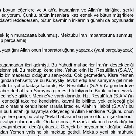
un eğenlere ve Allah’a inananlara ve Allah’ın birliğine, şeriki
t ediyorum. Çünkü, bütün insanlara ikaz etmek ve bütün müşriklere
Bu daveti reddedersen, bütün kavminin inkârının günahı da boynunadır
dilmek için müracaatta bulunmuş. Mektubu İran İmparatoruna sunmuş.
ıp parçalamış.
za yaptığını Allah onun İmparatorluğuna yapacak (yani parçalayacak)
agandadan ileri gelmişti. Bu Yahudi muhacirler İran’ın desteklediği
elenmişti. Bu mektup, kendisine, Yahudilerin Hz. Resulüllah (S.A.V.)
ütecaviz bir maceracı olduğunu sanıyordu. Çok geçmeden, Kisra Yemen
dığından bahsetti; ve bu Kureyşliyi tevkif edip İran sarayına getirmek
 atlı bir yol arkadaşı katarak, Hz. Resulüllah (S.A.V.)’a gönderdi ve
raber derhal İran Sarayına gitmesi bildiriliyordu. Bu iki adam evvela
dine’ye gittiler. Medine’ye vardıklarında, Hz. Resulüllah (S.A.V.)’ın
etmediği takdirde kendisinin, kavmi ile birlikte, yok edileceği gibi
ı olmasını kendisinden ısrarla istediler. Allah’ın Habibi (S.A.V.) bu
nın bu küstahlığı hayatıyla ödeyeceğini Allah kendisine “Oğlunu onun
yetlere göre, bu vahiy “Evlât babasını bu gece öldürdü” şeklinde idi.
 vahyi onlara anlattı. Ondan sonra, Bazan’a hitaben hazırladığı bir
 peygamberse, dediği çıkacak. Gerçek bir peygamber değilse, Allah
an Yemen valisine bir mektup getirdi. Mektup yeni bir mühürle