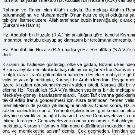
İran kralına yazılan mektup Hz. Abdullah bin Huzafe (R.A.) vasıtası
Rahman ve Rahim olan Allah’ın adıyla. Bu mektup Allah’ın Resul
bulunmadığına, ve Muhammed’in O’nun kulu ve elçisi olduğuna şaha
tebliğimi iletmek üzere, Allah tarafından bütün insanlığa elçi olar
(Zurkani ve Hamis).
Hz. Abdullah bin Huzafe (R.A.)’nin anlattığına göre, kendisi Kisr
İmparator, mektubu okuyup açıklamasını bir tercümana emretmiş. Ki
Hz. Abdullah bin Huzafe (R.A.) hadiseyi Hz. Resulüllah (S.A.V.)’e 
dedi.
Kisranın bu hadisede gösterdiği öfke ve gadap, Bizans ülkesinden İ
Bizans aleyhtarı entrikalarda baş rolü oynamışlar ve İran Sarayının
ile ilgili olarak İran’a götürdükleri haberleri destekler mahiyett
valisine yazdığı mektupta, Kureyşli bir Arabın kendisini Peygamber il
üzere iki adam görevlendirilmesini validen istedi. Kisraya tâbi bir 
ellerine Hz. Resulüllah (S.A.V.)’a hitaben yazılmış bir de mektup ve
Mekke’ye gitmeyi kararlaştırmışlardı. Fakat Taif civarına geldikleri
tevkif edilip İran’a gönderilmesi için Kisra tarafından Yemen valis
memleketinin de yakılıp yıkılacağını anlattılar. Ondan sonra, Hz. Re
sözleri dinledikten sonra, Yemenli elçilere ertesi gün kendisini te
aleyhine çevirdik ve bu oğul babasını bu sene Cemaziyelevvelin onunc
İhtimal ki o gece Cemaziyelevvelin onuna rastlamıştı. Sabahleyin A
mektupta, Kisranın filân ayın filân günü öldürülmesi mukadder bu
ona ve memleketine acısın” demiş. Çok geçmeden, İran’dan gel