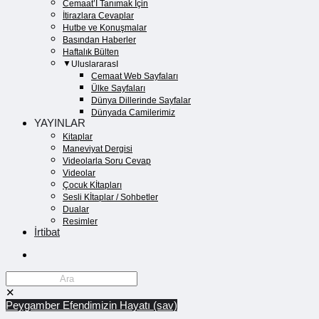
Cemaat’İ Tanımak İçin
İtirazlara Cevaplar
Hutbe ve Konuşmalar
Basından Haberler
Haftalık Bülten
UluslararasI
Cemaat Web Sayfaları
Ülke Sayfaları
Dünya Dillerinde Sayfalar
Dünyada Camilerimiz
YAYINLAR
Kitaplar
Maneviyat Dergisi
Videolarla Soru Cevap
Videolar
Çocuk Kİtapları
Sesli Kİtaplar / Sohbetler
Dualar
Resimler
İrtibat
✕
Peygamber Efendimizin Hayatı (sav)