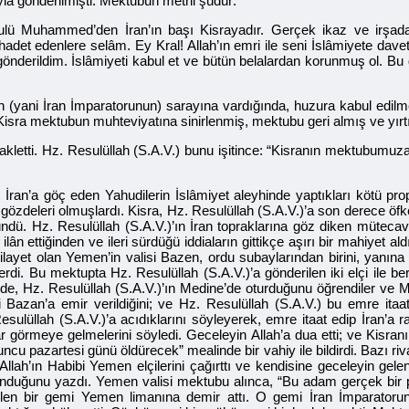
yla gönderilmişti. Mektubun metni şudur:
ü Muhammed’den İran’ın başı Kisrayadır. Gerçek ikaz ve irşada boy
det edenlere selâm. Ey Kral! Allah’ın emri ile seni İslâmiyete dave
ak gönderildim. İslâmiyeti kabul et ve bütün belalardan korunmuş ol. 
anın (yani İran İmparatorunun) sarayına vardığında, huzura kabul e
sra mektubun muhteviyatına sinirlenmiş, mektubu geri almış ve yırt
nakletti. Hz. Resulüllah (S.A.V.) bunu işitince: “Kisranın mektubumu
ran’a göç eden Yahudilerin İslâmiyet aleyhinde yaptıkları kötü prop
 gözdeleri olmuşlardı. Kisra, Hz. Resulüllah (S.A.V.)’a son derece öfk
e göründü. Hz. Resulüllah (S.A.V.)’ın İran topraklarına göz diken m
ân ettiğinden ve ileri sürdüğü iddiaların gittikçe aşırı bir mahiyet al
vilayet olan Yemen’in valisi Bazen, ordu subaylarından birini, yanına
rdi. Bu mektupta Hz. Resulüllah (S.A.V.)’a gönderilen iki elçi ile be
nde, Hz. Resulüllah (S.A.V.)’ın Medine’de oturduğunu öğrendiler ve Me
i Bazan’a emir verildiğini; ve Hz. Resulüllah (S.A.V.) bu emre itaat 
sulüllah (S.A.V.)’a acıdıklarını söyleyerek, emre itaat edip İran’a raz
krar görmeye gelmelerini söyledi. Geceleyin Allah’a dua etti; ve Kisra
u pazartesi günü öldürecek” mealinde bir vahiy ile bildirdi. Bazı riva
llah’ın Habibi Yemen elçilerini çağırttı ve kendisine geceleyin gelen
lunduğunu yazdı. Yemen valisi mektubu alınca, “Bu adam gerçek bir
en bir gemi Yemen limanına demir attı. O gemi İran İmparatorund