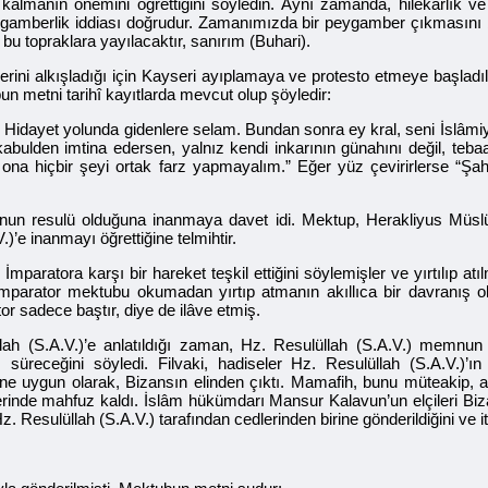
kalmanın önemini öğrettiğini söyledin. Aynı zamanda, hilekârlık ve yal
 peygamberlik iddiası doğrudur. Zamanımızda bir peygamber çıkmasın
bu topraklara yayılacaktır, sanırım (Buhari).
berini alkışladığı için Kayseri ayıplamaya ve protesto etmeye başlad
n metni tarihî kayıtlarda mevcut olup şöyledir:
idayet yolunda gidenlere selam. Bundan sonra ey kral, seni İslâmiy
abulden imtina edersen, yalnız kendi inkarının günahını değil, tebaal
ona hiçbir şeyi ortak farz yapmayalım.” Eğer yüz çevirirlerse “Şahit
n O’nun resulü olduğuna inanmaya davet idi. Mektup, Herakliyus Müsl
e inanmayı öğrettiğine telmihtir.
aratora karşı bir hareket teşkil ettiğini söylemişler ve yırtılıp at
İmparator mektubu okumadan yırtıp atmanın akıllıca bir davranış o
tor sadece baştır, diye de ilâve etmiş.
llah (S.A.V.)’e anlatıldığı zaman, Hz. Resulüllah (S.A.V.) memnu
süreceğini söyledi. Filvaki, hadiseler Hz. Resulüllah (S.A.V.)’ı
ine uygun olarak, Bizansın elinden çıktı. Mamafih, bunu müteakip, a
inde mahfuz kaldı. İslâm hükümdarı Mansur Kalavun’un elçileri Bizans
 Resulüllah (S.A.V.) tarafından cedlerinden birine gönderildiğini ve it