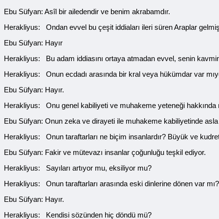
Ebu Süfyan: Asîl bir ailedendir ve benim akrabamdır.
Herakliyus: Ondan evvel bu çeşit iddiaları ileri süren Araplar gelmi
Ebu Süfyan: Hayır
Herakliyus: Bu adam iddiasını ortaya atmadan evvel, senin kavmin 
Herakliyus: Onun ecdadı arasında bir kral veya hükümdar var mıy
Ebu Süfyan: Hayır.
Herakliyus: Onu genel kabiliyeti ve muhakeme yeteneği hakkınd
Ebu Süfyan: Onun zeka ve dirayeti ile muhakeme kabiliyetinde asla 
Herakliyus: Onun taraftarları ne biçim insanlardır? Büyük ve kudret
Ebu Süfyan: Fakir ve mütevazı insanlar çoğunluğu teşkil ediyor.
Herakliyus: Sayıları artıyor mu, eksiliyor mu?
Herakliyus: Onun taraftarları arasında eski dinlerine dönen var mı?
Ebu Süfyan: Hayır.
Herakliyus: Kendisi sözünden hiç döndü mü?