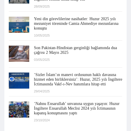
28/09/2025
Yeni din görevlilerine nasihatler: Huzur 2025 yılı
mezuniyet töreninde Camia Ahmediye mezunlarına
konuştu
10/05/2025
Son Pakistan-Hindistan gerginliği bağlamında dua
çağrısı 2 Mayıs 2025
03/05/2025
‘Sizler İslam’ın manevi ordusunun haklı davasına
hizmet eden birliklersiniz’: Huzur, 2025 yılı İngiltere
İctimasında Vakf-ı-Nev hanımlara hitap etti
29/04/2025
‘Nahnu Ensarullah’ unvanına uygun yaşayın: Huzur
İngiltere Ensarullah Meclisi 2024 yılı İctimasının
kapanış konuşmasını yaptı
23/10/2024