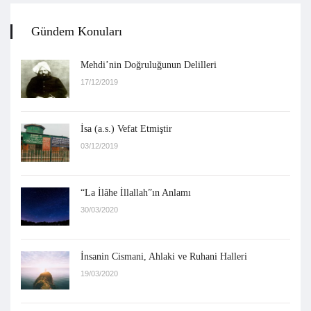
Gündem Konuları
Mehdi’nin Doğruluğunun Delilleri
17/12/2019
İsa (a.s.) Vefat Etmiştir
03/12/2019
“La İlâhe İllallah”ın Anlamı
30/03/2020
İnsanin Cismani, Ahlaki ve Ruhani Halleri
19/03/2020