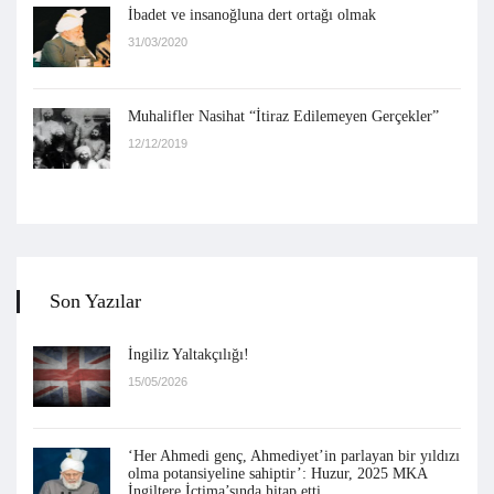
İbadet ve insanoğluna dert ortağı olmak
31/03/2020
Muhalifler Nasihat “İtiraz Edilemeyen Gerçekler”
12/12/2019
Son Yazılar
İngiliz Yaltakçılığı!
15/05/2026
‘Her Ahmedi genç, Ahmediyet’in parlayan bir yıldızı
olma potansiyeline sahiptir’: Huzur, 2025 MKA
İngiltere İctima’sında hitap etti