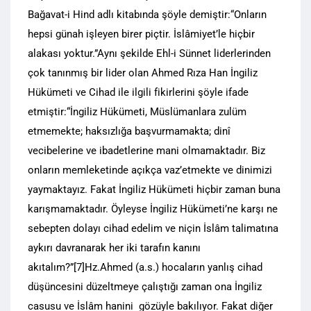
Bağavat-i Hind adlı kitabında şöyle demiştir:“Onların
hepsi günah işleyen birer piçtir. İslâmiyet’le hiçbir
alakası yoktur.”Aynı şekilde Ehl-i Sünnet liderlerinden
çok tanınmış bir lider olan Ahmed Rıza Han İngiliz
Hükümeti ve Cihad ile ilgili fikirlerini şöyle ifade
etmiştir:“İngiliz Hükümeti, Müslümanlara zulüm
etmemekte; haksızlığa başvurmamakta; dinî
vecibelerine ve ibadetlerine mani olmamaktadır. Biz
onların memleketinde açıkça vaz’etmekte ve dinimizi
yaymaktayız. Fakat İngiliz Hükümeti hiçbir zaman buna
karışmamaktadır. Öyleyse İngiliz Hükümeti’ne karşı ne
sebepten dolayı cihad edelim ve niçin İslâm talimatına
aykırı davranarak her iki tarafın kanını
akıtalım?”[7]Hz.Ahmed (a.s.) hocaların yanlış cihad
düşüncesini düzeltmeye çalıştığı zaman ona İngiliz
casusu ve İslâm hanini gözüyle bakılıyor. Fakat diğer