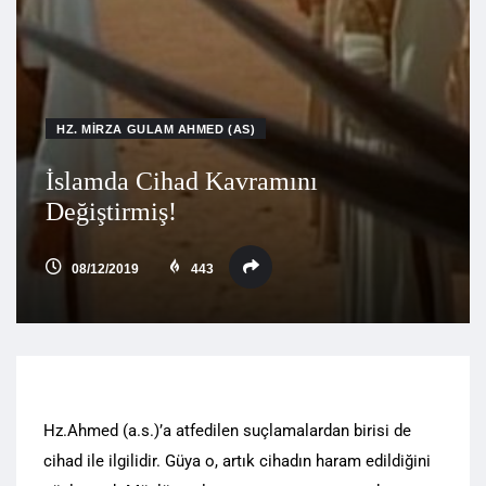
HZ. MIRZA GULAM AHMED (AS)
İslamda Cihad Kavramını
Değiştirmiş!
08/12/2019
443
Hz.Ahmed (a.s.)’a atfedilen suçlamalardan birisi de
cihad ile ilgilidir. Güya o, artık cihadın haram edildiğini