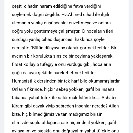
çeşit cihadın haram edildiğine fetva verdiğini
söylemek doğru değildir. Hz.Ahmed cihad ile ilgili
ulemanın yanlış düşüncesini düzeltmeye ve onlara
doğru yolu göstermeye çalışmıştır. O, hocaların ileri
sürdüğü yanlış cihad düşüncesi hakkında şöyle
demiştir: “Bütün dünyayı av olarak görmektedirler. Bir
avcının bir korulukta sinsice bir ceylana yaklaşarak,
fırsat kollayıp tüfeğiyle onu vurduğu gibi, hocaların
çoğu da aynı şekilde hareket etmektedirler.
Hümanistlik dersinden bir tek harf bile okumamışlardır.
Onların fikrince, hiçbir sebep yokken, gafil bir insana
tabanca yahut tüfek ile saldırmak İslâm’dır….. Ashab-ı
Kiram gibi dayak yiyip sabreden insanlar nerede? Allah
bize, hiç bilmediğimiz ve tanımadığımız birisini
elimizde suçlu olduğuna dair hiçbir delil yokken, gafil
avlayalım ve bıçakla onu doğrayalım yahut tüfekle onu