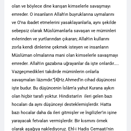
olan ve böylece dine karışan kimselerle savaşmayı
emreder. O insanların Allah’ın buyruklarına uymalarını
ve O’na ibadet etmelerini yasaklayanlarla, aynı şekilde
sebepsiz olarak Müslümanlarla savaşan ve müminleri
evlerinden ve yurtlarından çıkaran; Allah’ın kullarını
zorla kendi dinlerine çekmek isteyen ve insanların
Müslüman olmalarına mani olan kimselerle savaşmayı
emreder. Allah’ın gazabına uğrayanlar da işte onlardır…..
Vazgeçmedikleri takdirde müminlerin onlarla
savaşmaları lâzımdır.”[4]Hz.Ahmed’in cihad düşüncesi
işte budur. Bu düşüncenin İslâm’a yahut Kurana aykırı
olan hiçbir tarafı yoktur. Hindistan’ın ileri gelen bazı
hocaları da aynı düşünceyi desteklemişlerdir. Hatta
bazı hocalar daha da ileri gitmişler ve İngilizler’in işine
yarayacak fetvaları vermişlerdir. Bir kısmını örnek
olarak aşağıya naklediyoruz. Ehl-i Hadis Cemaati’nin