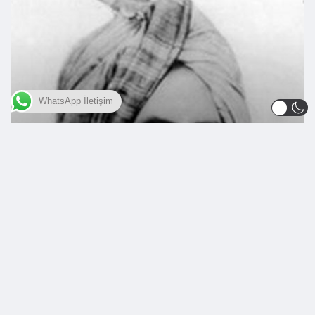
WhatsApp İletişim
AHMEDIYE CEMAATI'NI TANIMAK İÇIN
Hz. Mirza Gulam Ahmed (a.s.)’ın
iddiası