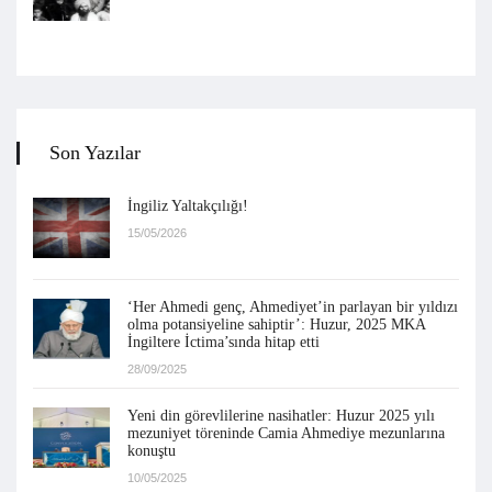
Son Yazılar
İngiliz Yaltakçılığı!
15/05/2026
‘Her Ahmedi genç, Ahmediyet’in parlayan bir yıldızı
olma potansiyeline sahiptir’: Huzur, 2025 MKA
İngiltere İctima’sında hitap etti
28/09/2025
Yeni din görevlilerine nasihatler: Huzur 2025 yılı
mezuniyet töreninde Camia Ahmediye mezunlarına
konuştu
10/05/2025