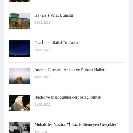
İsa (a.s.) Vefat Etmiştir
03/12/2019
“La İlâhe İllallah”ın Anlamı
30/03/2020
İnsanin Cismani, Ahlaki ve Ruhani Halleri
19/03/2020
İbadet ve insanoğluna dert ortağı olmak
31/03/2020
Muhalifler Nasihat “İtiraz Edilemeyen Gerçekler”
12/12/2019