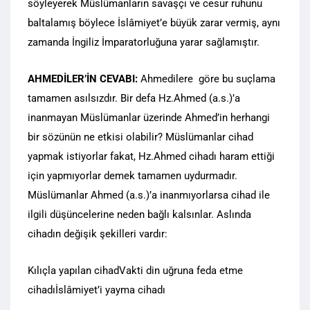
söyleyerek Müslümanların savaşçı ve cesur ruhunu
baltalamış böylece İslâmiyet’e büyük zarar vermiş, aynı
zamanda İngiliz İmparatorluğuna yarar sağlamıştır.
AHMEDİLER’İN CEVABI:
Ahmedilere göre bu suçlama
tamamen asılsızdır. Bir defa Hz.Ahmed (a.s.)’a
inanmayan Müslümanlar üzerinde Ahmed’in herhangi
bir sözünün ne etkisi olabilir? Müslümanlar cihad
yapmak istiyorlar fakat, Hz.Ahmed cihadı haram ettiği
için yapmıyorlar demek tamamen uydurmadır.
Müslümanlar Ahmed (a.s.)’a inanmıyorlarsa cihad ile
ilgili düşüncelerine neden bağlı kalsınlar. Aslında
cihadın değişik şekilleri vardır:
Kılıçla yapılan cihadVakti din uğruna feda etme
cihadıİslâmiyet’i yayma cihadı