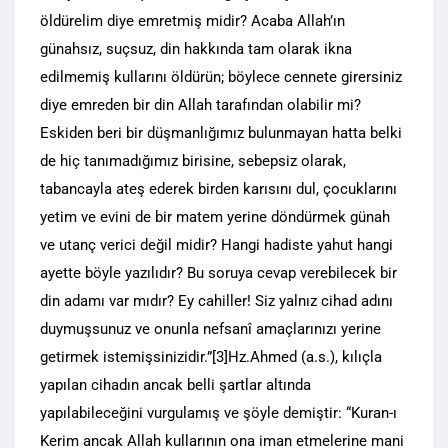
öldürelim diye emretmiş midir? Acaba Allah’ın
günahsız, suçsuz, din hakkında tam olarak ikna
edilmemiş kullarını öldürün; böylece cennete girersiniz
diye emreden bir din Allah tarafından olabilir mi?
Eskiden beri bir düşmanlığımız bulunmayan hatta belki
de hiç tanımadığımız birisine, sebepsiz olarak,
tabancayla ateş ederek birden karısını dul, çocuklarını
yetim ve evini de bir matem yerine döndürmek günah
ve utanç verici değil midir? Hangi hadiste yahut hangi
ayette böyle yazılıdır? Bu soruya cevap verebilecek bir
din adamı var mıdır? Ey cahiller! Siz yalnız cihad adını
duymuşsunuz ve onunla nefsanî amaçlarınızı yerine
getirmek istemişsinizidir.”[3]Hz.Ahmed (a.s.), kılıçla
yapılan cihadın ancak belli şartlar altında
yapılabileceğini vurgulamış ve şöyle demiştir: “Kuran-ı
Kerim ancak Allah kullarının ona iman etmelerine mani