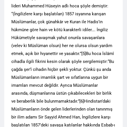
lideri Muhammed Hüseyin adlı hoca şöyle demiştir:
“(İngilizlere karşı başlatılan) 1857 isyanına karışan
Müslümanlar, çok günahkâr ve Kuran ile Hadis’in
hükmüne göre hain ve kötü karakterli idiler…. İngiliz
Hükümetiyle savaşmak yahut onunla savaşanlara
(velev ki Müslüman olsun) her ne olursa olsun yardım
etmek, açık bir hıyanettir ve yasaktır.”[5]Bu hoca İslâmî
cihadla ilgili fikrini kesin olarak şöyle sergilemiştir:“Bu
çağda şer’î cihadın hiçbir şekli yoktur. Çünkü şu anda
Müslümanların imamlık şart ve sıfatlarına uygun bir
imamları mevcut değildir. Ayrıca Müslümanlar
arasında, düşmanlarına üstün çıkabilecekleri bir birlik
ve beraberlik bile bulunmamaktadır.”[6]Hindistan’daki
Müslümanların önde gelen liderlerinden olan tanınmış
bir ilim adamı Sir Sayyid Ahmed Han, İngilizlere karşı
başlatılan 1857’deki savaşa katılanlar hakkında Esbab-ı