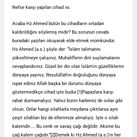
Nefse karşı yapılan cihad vs.
Acaba Hz.Ahmed bütün bu cihadların ortadan
kaldırıldığını söylemiş midir? Bu sorunun cevabı
buradaki yazıları okuyarak elde etmek mümkündür.
Hz.Ahmed (a.s.) şöyle der: “İslâm talimatını
yükseltmeye çalışınız. Muhaliflerin dinî suçlamalarını
cevaplandırınız. Güzel bir din olan İslâm’ın güzelliklerini
dünyaya yayınız. Resulüllah’ın doğruluğunu dünyaya
ispat ediniz Allah başka bir durumu dünyaya
göstermedikçe cihad işte budur.[1]Papazlara karşı
rahat durmamalıyız. Yalnız bizim harbimiz de onlar gibi
olsun. Onlar hangi silahlarla meydana çıktılarsa aynı
çeşit silahları biz de ellerimize almalıyız. İşte o silah
kalemdir….. Bu cenk ve savaş çağı değildir. Aksine bu
çağ kalem çağıdır.”[2]Demek ki Hz.Ahmed (a.s.)’ın her