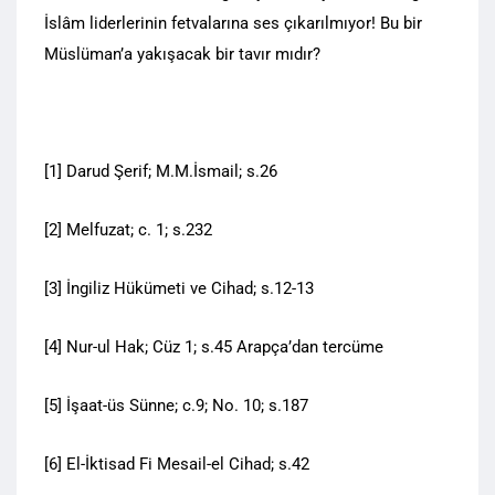
İslâm liderlerinin fetvalarına ses çıkarılmıyor! Bu bir
Müslüman’a yakışacak bir tavır mıdır?
[1] Darud Şerif; M.M.İsmail; s.26
[2] Melfuzat; c. 1; s.232
[3] İngiliz Hükümeti ve Cihad; s.12-13
[4] Nur-ul Hak; Cüz 1; s.45 Arapça’dan tercüme
[5] İşaat-üs Sünne; c.9; No. 10; s.187
[6] El-İktisad Fi Mesail-el Cihad; s.42