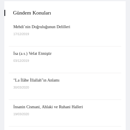
Gündem Konuları
Mehdi’nin Doğruluğunun Delilleri
17/12/2019
İsa (a.s.) Vefat Etmiştir
03/12/2019
“La İlâhe İllallah”ın Anlamı
30/03/2020
İnsanin Cismani, Ahlaki ve Ruhani Halleri
19/03/2020