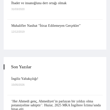
İbadet ve insanoğluna dert ortağı olmak
31/03/2020
Muhalifler Nasihat “İtiraz Edilemeyen Gerçekler”
12/12/2019
Son Yazılar
İngiliz Yaltakçılığı!
15/05/2026
‘Her Ahmedi genç, Ahmediyet’in parlayan bir yıldızı olma
potansiyeline sahiptir’: Huzur, 2025 MKA İngiltere İctima’sında
hitap etti