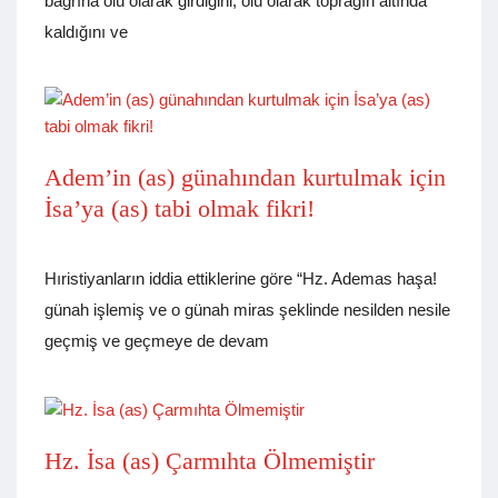
bağrına ölü olarak girdiğini, ölü olarak toprağın altında
kaldığını ve
Adem’in (as) günahından kurtulmak için
İsa’ya (as) tabi olmak fikri!
Hıristiyanların iddia ettiklerine göre “Hz. Ademas haşa!
günah işlemiş ve o günah miras şeklinde nesilden nesile
geçmiş ve geçmeye de devam
Hz. İsa (as) Çarmıhta Ölmemiştir