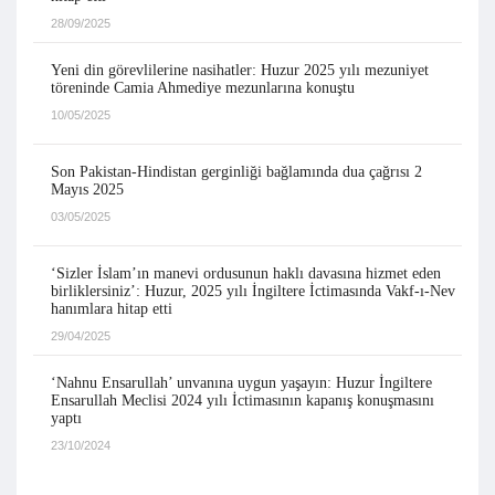
28/09/2025
Yeni din görevlilerine nasihatler: Huzur 2025 yılı mezuniyet
töreninde Camia Ahmediye mezunlarına konuştu
10/05/2025
Son Pakistan-Hindistan gerginliği bağlamında dua çağrısı 2
Mayıs 2025
03/05/2025
‘Sizler İslam’ın manevi ordusunun haklı davasına hizmet eden
birliklersiniz’: Huzur, 2025 yılı İngiltere İctimasında Vakf-ı-Nev
hanımlara hitap etti
29/04/2025
‘Nahnu Ensarullah’ unvanına uygun yaşayın: Huzur İngiltere
Ensarullah Meclisi 2024 yılı İctimasının kapanış konuşmasını
yaptı
23/10/2024